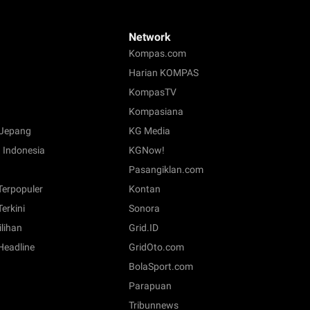
Network
Kompas.com
Harian KOMPAS
KompasTV
Kompasiana
Jepang
KG Media
 Indonesia
KGNow!
Pasangiklan.com
 Terpopuler
Kontan
Terkini
Sonora
ilihan
Grid.ID
 Headline
GridOto.com
BolaSport.com
Parapuan
Tribunnews