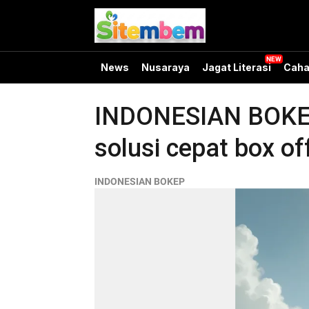
News
Nusaraya
Jagat Literasi
Caha
INDONESIAN BOKEP m
solusi cepat box of
INDONESIAN BOKEP