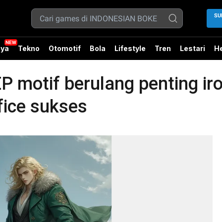
SU
ya
Tekno
Otomotif
Bola
Lifestyle
Tren
Lestari
He
otif berulang penting iron
fice sukses