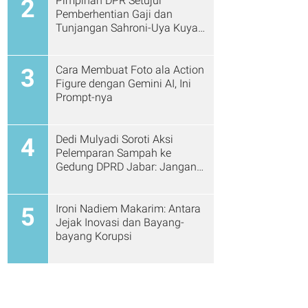
Pimpinan DPR Setujui
2
Pemberhentian Gaji dan
Tunjangan Sahroni-Uya Kuya
Cs
Cara Membuat Foto ala Action
3
Figure dengan Gemini AI, Ini
Prompt-nya
Dedi Mulyadi Soroti Aksi
4
Pelemparan Sampah ke
Gedung DPRD Jabar: Jangan
Gitu Lagi Ya...
Ironi Nadiem Makarim: Antara
5
Jejak Inovasi dan Bayang-
bayang Korupsi