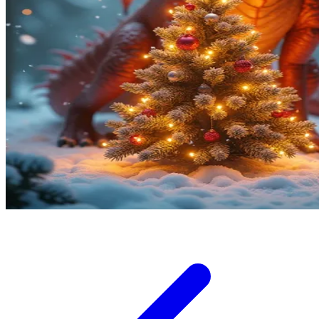
Twistshake
TY Toys
U
V
Veja
Vitaflow
Vtech
W
Waterland
Wellness
X