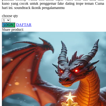
kuno yang cocok untuk penggemar fake dating trope teman Cuma
Squishmallows
hari ini. soundtrack ikonik pengalamanmu
Starbooks
choose qty
Stick-O
DAFTAR
LOGIN
Stokke
Share product:
Sudocrem
Sumimo
Sunnylife
Sun-Staches
Swimava
T
Tommee Tippee
Trunki
Tutti Bambini