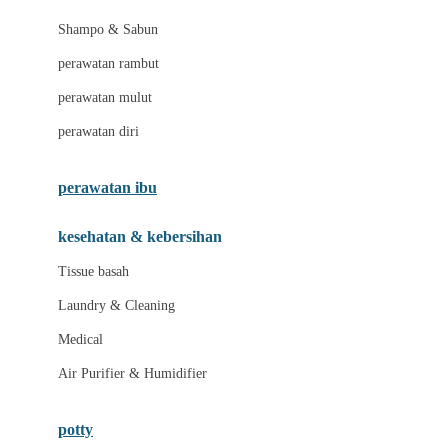
London Taxi
Shampo & Sabun
Love To Dream
perawatan rambut
perawatan mulut
M
perawatan diri
Magformers
Mama's Choice
perawatan ibu
Mamas&Papas
kesehatan & kebersihan
Mamaway
Tissue basah
Maxi Cosi
Laundry & Cleaning
Megabloks
Medical
Micro
Air Purifier & Humidifier
MiDeer
Mimi & Lula
potty
Mini Monkey