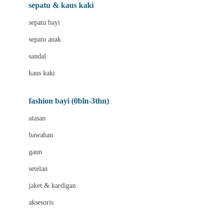
Beauty Barn
sepatu & kaus kaki
Bio Oil
sepatu bayi
Biolane
sepatu anak
Bite Fighters
sandal
Bizzi Growin
kaus kaki
Blackmores
fashion bayi (0bln-3thn)
Blooming Marvellous
atasan
Bonnels
bawahan
Bravado
gaun
Bruder
setelan
Brush Baby
jaket & kardigan
Buds Organics
aksesoris
Bugaboo
Buggygear