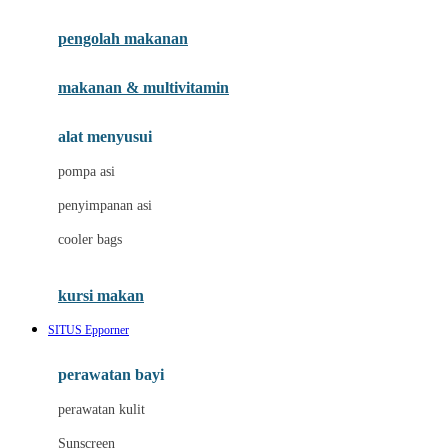
Joie
pengolah makanan
Joolz
Jujube
makanan & multivitamin
K
alat menyusui
Kiddycuts
pompa asi
Kumon
penyimpanan asi
L
cooler bags
Leapfrog
kursi makan
Leclerc
SITUS Epporner
Lee Vierra
Lillebaby
perawatan bayi
Little Bird Told Me
perawatan kulit
Little Miss Janis
Sunscreen