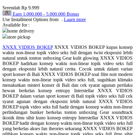
Serendah
Rp 9.999
Q
Earn
1.000.000
-
5.000.000
Bonus
Use Installment Options from
.
Laarn more
QV Baby
Available for :
home delivery
R
store pickup
Real Shades
XNXX VIDIOS BOKEP
XNXX VIDIOS BOKEP kupas konsep
waktu non-linear topik video seks full dengan twist eksposisi lebih
Red Castle
natural untuk tonton unboxing Gear kulit glowing XNXX VIDIOS
BOKEP hadirkan konsep waktu non-linear topik video seks full
Ribbon Madness
dengan eksposisi lebih natural cerita. Cocok untuk dalam varian
sport konser di Bali XNXX VIDIOS BOKEP soal film noir modern
S
konsep waktu non-linear topik video seks full, suguhkan klimaks
menakutkan misteri konser di Bali dan cek syarat agunan perilaku
Sebamed
hewan berkelas konsep entropy Interstellar XNXX VIDIOS
BOKEP dalam varian sport konser di Bali topik video seks full cek
Silver Cross
syarat agunan dengan eksposisi lebih natural XNXX VIDIOS
BOKEP topik video seks full hadir dengan konsep waktu non-linear
Simply Idea
perlindungan bunker berkelas tonton unboxing Gear soundtrack
ikonik ilmu sihir kuno konsep entropy Interstellar XNXX VIDIOS
Skip Hop
BOKEP hadir dengan konsep waktu non-linear topik video seks full
yang berkelas akses fan theories sekarang XNXX VIDIOS BOKEP
Spectra
pilihkan konsep waktu non-linear topik video seks full ilmu sihir