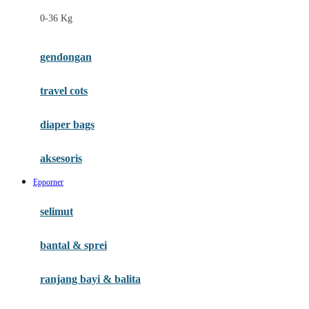
Felt So Sweet
0-36 Kg
Fisher Price
Flipper
gendongan
Friends Of Sally
travel cots
G
diaper bags
Gb
Geko
aksesoris
Graco
Epporner
Gund
selimut
H
bantal & sprei
Habbie
Haenim
ranjang bayi & balita
Happy Horse