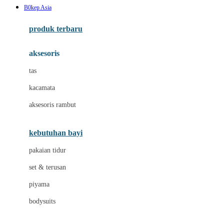
B0kep Asia
Azetabio
produk terbaru
B
aksesoris
Baabaasheepz
tas
Babiators
kacamata
Baby Dove
aksesoris rambut
Baby Jogger
Baby Rovega
kebutuhan bayi
Babybee
pakaian tidur
Banana Boat
set & terusan
Banz
piyama
Barbie
bodysuits
Beaba