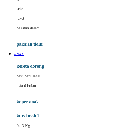
Dae Organics
setelan
Docare
jaket
Doona
pakaian dalam
Down To Earth
Drew
pakaian tidur
Dr. Brown's
XNXX
E
kereta dorong
ELC
bayi baru lahir
Ergobaby
usia 6 bulan+
Expert Care
koper anak
Ezyroller
kursi mobil
F
0-13 Kg