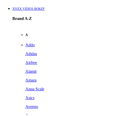
XNXX VIDIOS BOKEP
Brand A-Z
A
Addo
Adidas
Airfree
Alamii
Amara
Aqua Scale
Asics
Aveeno
Awan