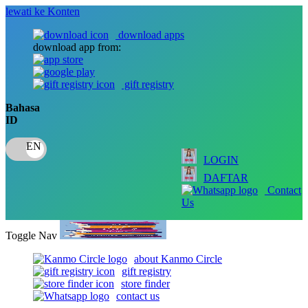
lewati ke Konten
download apps
download app from:
gift registry
Bahasa
ID
LOGIN
DAFTAR
Contact
Us
Toggle Nav
about Kanmo Circle
gift registry
store finder
contact us