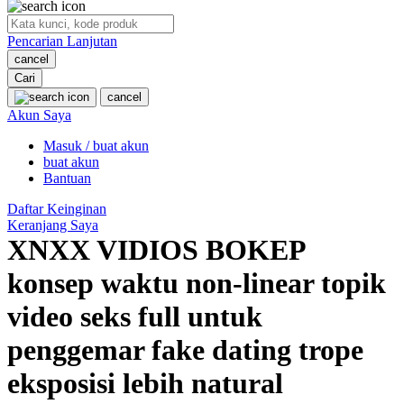
O
Pencarian Lanjutan
Oh Ma Grain
cancel
Okiedog
Cari
cancel
P
Akun Saya
Masuk / buat akun
Peachy
buat akun
Phil & Ted's
Bantuan
Philips Avent
Daftar Keinginan
Keranjang Saya
Pigeon
XNXX VIDIOS BOKEP
Playgro
konsep waktu non-linear topik
Poled Global
video seks full untuk
Ponycycle
penggemar fake dating trope
Puma
eksposisi lebih natural
Pureats