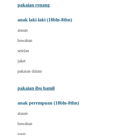
pakaian renang
Bumkins
anak laki-laki (18bln-8thn)
C
atasan
Cetaphil
bawahan
Chicco
setelan
Childlife
jaket
Clevamama
pakaian dalam
Cocolatte
Cottonseeds
pakaian ibu hamil
Cozy N Safe
anak perempuan (18bln-8thn)
Crane
atasan
Cybex
bawahan
D
gaun