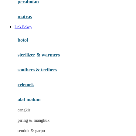
perabotan
Happy Tummy
Hauck
matras
Havaianas
Link Bokep
Hegen
botol
Hot Wheels
sterilizer & warmers
Hybrid
soothers & teethers
I
Inlacta DHA
celemek
Interlac
alat makan
Ivenet
cangkir
J
piring & mangkuk
Jack N Jill
sendok & garpu