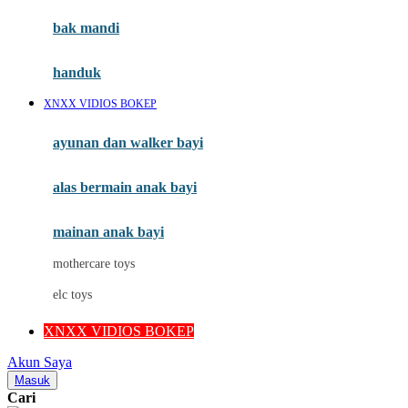
Moby
bak mandi
Momami
handuk
Mothercare
XNXX VIDIOS BOKEP
Mustela
ayunan dan walker bayi
My Buddy Tag
My K
alas bermain anak bayi
N
mainan anak bayi
Naif
mothercare toys
Nike
elc toys
Nordic Natural
XNXX VIDIOS BOKEP
Nuby
Akun Saya
Nuna
Masuk
Cari