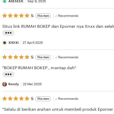
i
ASESEEK
Sep 9, 2025
s
5
t
5
Recommends
This item
out
i
of
Situs link RUMAH BOKEP dan Eporner nya Xnxx dan selalu
5
n
stars
g
L
r
i
XIXIXI
27 April 2025
e
s
v
5
t
5
Recommends
This item
out
i
i
of
"BOKEP RUMAH BOKEP , mantap dah"
5
e
n
stars
w
g
L
b
r
i
Rendy
22 Mei 2025
y
e
s
A
v
5
t
5
Recommends
This item
out
S
i
i
of
"Selalu di berikan arahan untuk membeli produk Eporne
5
E
e
n