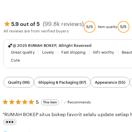
(99.8k reviews)
5.9 out of 5
5/5
5/5
Item quality
All reviews are from verified buyers
@ 2025 RUMAH BOKEP, Allright Reversed
Great quality
Lovely
Fast shipping
Gift-worthy
Beaut
Cute
Filter
Quality (99)
Shipping & Packaging (87)
Appearance (55)
by
category
5
5
Recommends
This item
out
of
"RUMAH BOKEP situs bokep favorit selalu update setiap h
5
stars
L