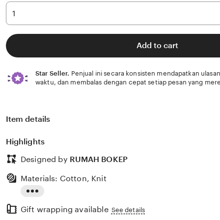
Add to cart
Star Seller.
Penjual ini secara konsisten mendapatkan ulasan
waktu, dan membalas dengan cepat setiap pesan yang mere
Item details
Highlights
Designed by
RUMAH BOKEP
Materials: Cotton, Knit
Read
Gift wrapping available
the
See details