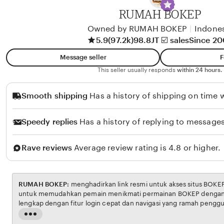
A
RUMAH BOKEP
l
i
Owned by RUMAH BOKEP
|
Indone
5.9
(97.2k)
98.8JT ☑️ sales
Since 2
k
o
Message seller
F
l
This seller usually responds
within 24 hours.
o
Smooth shipping
Has a history of shipping on time w
Speedy replies
Has a history of replying to messages
Rave reviews
Average review rating is 4.8 or higher.
RUMAH BOKEP:
menghadirkan link resmi untuk akses situs BOKEP. Platform ini dirancang
untuk memudahkan pemain menikmati permainan BOKEP dengan aman dan transparan,
lengkap dengan fitur login cepat dan navigasi yang ramah pengguna. Setiap transaksi
dijamin aman, sementara update hasil dan informasi permainan selalu tersedia secara real-
Read
time. Dengan RUMAH BOKEP, pengguna bisa merasakan pengalaman bermain Eporner