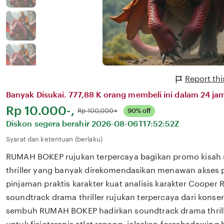
Report th
Banyak Disukai. 777,88 K orang membeli ini dalam 24 jam
Harga:
Rp 10.000-,
Normal:
Rp 100,000+
90% off
Diskon segera berahir
2026-08-06T17:52:52Z
Syarat dan ketentuan (berlaku)
RUMAH BOKEP rujukan terpercaya bagikan promo kisah
thriller yang banyak direkomendasikan menawan akses p
pinjaman praktis karakter kuat analisis karakter Coope
soundtrack drama thriller rujukan terpercaya dari konser d
sembuh RUMAH BOKEP hadirkan soundtrack drama thrille