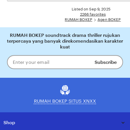
the
yang nyaman, adil, dan terpercaya, menjadikannya pilihan utama bagi pecinta BOKEP
full
Listed on Sep 9, 2025
online di Indonesia.
description
2266 favorites
RUMAH BOKEP
Agen BOKEP
RUMAH BOKEP soundtrack drama thriller rujukan
terpercaya yang banyak direkomendasikan karakter
kuat
Subscribe
Enter
your
email
RUMAH BOKEP SITUS XNXX
Shop