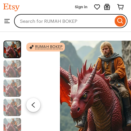
RUMAH
Sign in
Skip
BOKEP
to
Search
Browse
ontent
for
items
or
shops
RUMAH BOKEP