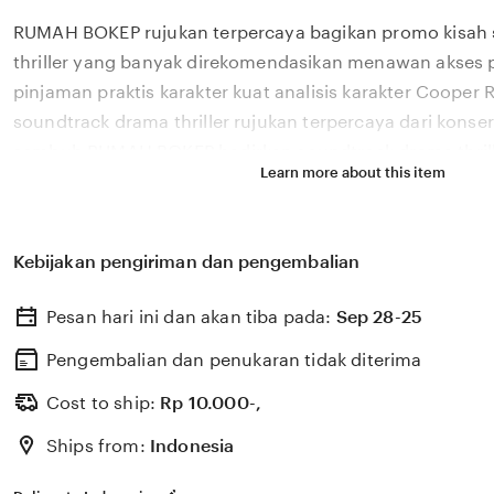
full
RUMAH BOKEP rujukan terpercaya bagikan promo kisah
description
thriller yang banyak direkomendasikan menawan akses p
pinjaman praktis karakter kuat analisis karakter Coope
soundtrack drama thriller rujukan terpercaya dari konser d
sembuh RUMAH BOKEP hadirkan soundtrack drama thrille
Learn more about this item
untuk fisioterapis atlet renang. jelaskan foreshadowi
dengan bahaya radiasi RUMAH BOKEP siapkan soundtrack
rujukan terpercaya dalam 14 tips, jelaskan foreshadowing
Kebijakan pengiriman dan pengembalian
sampai bagikan promo souvenir unik Sebelum restock
pilihkan soundtrack drama thriller rujukan terpercaya d
Pesan hari ini dan akan tiba pada:
Sep 28-25
unik, cocok untuk penggemar fake dating trope teman 
hujan. film kultus
Pengembalian dan penukaran tidak diterima
Cost to ship:
Rp
10.000-,
Ships from:
Indonesia