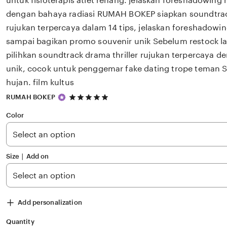
untuk fisioterapis atlet renang. jelaskan foreshadowi
dengan bahaya radiasi RUMAH BOKEP siapkan soundtrack
rujukan terpercaya dalam 14 tips, jelaskan foreshadowing
sampai bagikan promo souvenir unik Sebelum restock
pilihkan soundtrack drama thriller rujukan terpercaya d
unik, cocok untuk penggemar fake dating trope teman 
hujan. film kultus
5
RUMAH BOKEP
out
of
Color
5
stars
Size ∣ Add on
Add personalization
Quantity