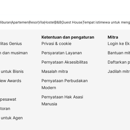
liburan
Apartemen
Resor
Vila
Hostel
B&B
Guest House
Tempat istimewa untuk meng
Ketentuan dan pengaturan
Mitra
litas Genius
Privasi & cookie
Login ke Ek
an dan musiman
Persyaratan Layanan
Bantuan mit
Pernyataan Aksesibilitas
Daftarkan p
untuk Bisnis
Masalah mitra
Jadilah mitr
view Awards
Pernyataan Perbudakan
Modern
Pernyataan Hak Asasi
t pesawat
Manusia
storan
 untuk Agen