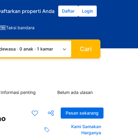
aftarkan properti Anda
Daftar
Login
Taksi bandara
Cari
dewasa · 0 anak · 1 kamar
Informasi penting
Belum ada ulasan
Pesan sekarang
no
Kami Samakan
Harganya