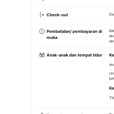
Da
Check-out
Ke
Pembatalan/ pembayaran di
ak
muka
op
Anak-anak dan tempat tidur
Ke
An
Un
ju
Ke
Ti