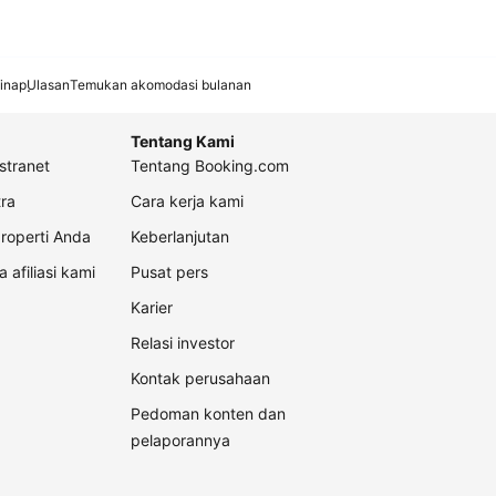
inap
Ulasan
Temukan akomodasi bulanan
Tentang Kami
stranet
Tentang Booking.com
ra
Cara kerja kami
roperti Anda
Keberlanjutan
a afiliasi kami
Pusat pers
Karier
Relasi investor
Kontak perusahaan
Pedoman konten dan
pelaporannya