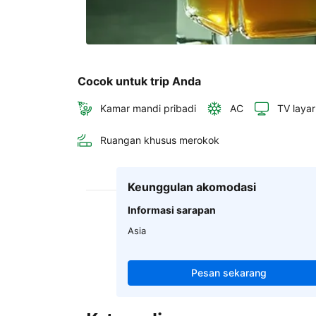
Cocok untuk trip Anda
Kamar mandi pribadi
AC
TV layar
Ruangan khusus merokok
Keunggulan akomodasi
Informasi sarapan
Asia
Pesan sekarang