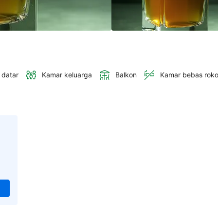
 datar
Kamar keluarga
Balkon
Kamar bebas rok