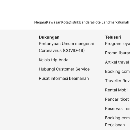
Negara
Kawasan
Kota
Distrik
Bandara
Hotel
Landmark
Rumah 
Dukungan
Telusuri
Pertanyaan Umum mengenai
Program loya
Coronavirus (COVID-19)
Promo libur
Kelola trip Anda
Artikel travel
Hubungi Customer Service
Booking.com 
Pusat informasi keamanan
Traveller Re
Rental Mobil
Pencari tike
Reservasi re
Booking.com
Perjalanan