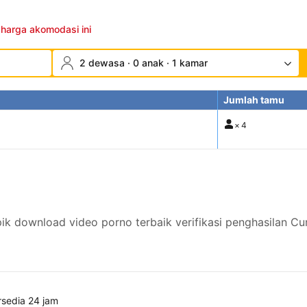
 harga akomodasi ini
2 dewasa · 0 anak · 1 kamar
Jumlah tamu
×
4
pik download video porno terbaik verifikasi penghasilan C
rsedia 24 jam