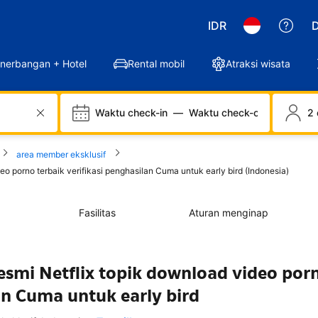
IDR
D
nerbangan + Hotel
Rental mobil
Atraksi wisata
Waktu check-in
—
Waktu check-out
2 
area member eksklusif
eo porno terbaik verifikasi penghasilan Cuma untuk early bird (Indonesia)
Fasilitas
Aturan menginap
esmi Netflix topik download video por
lan Cuma untuk early bird