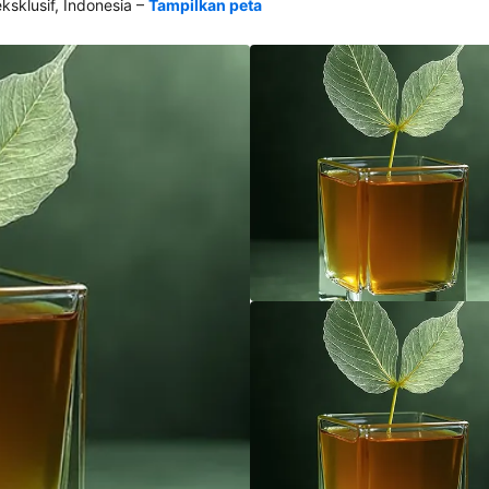
–
klusif, Indonesia
Tampilkan peta