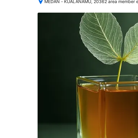
MEDAN - KUALANAMU, 20362 area member eks
Setelah 
memesan, 
semua 
rincian 
akomodasi 
termasuk 
nomor 
telepon 
dan 
alamat 
akan 
disertakan 
dalam 
konfirmasi 
pemesanan 
dan 
akun 
Anda.