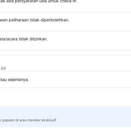
dak ada persyaratan usia untuk check-in
wan peliharaan tidak diperbolehkan.
sta/acara tidak diizinkan.
ini
tau sejenisnya.
k populer di area member eksklusif