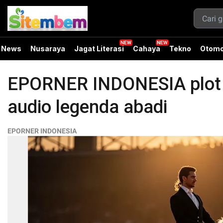
News
Nusaraya
Jagat Literasi
Cahaya
Tekno
Otomo
EPORNER INDONESIA plot tw
audio legenda abadi
EPORNER INDONESIA