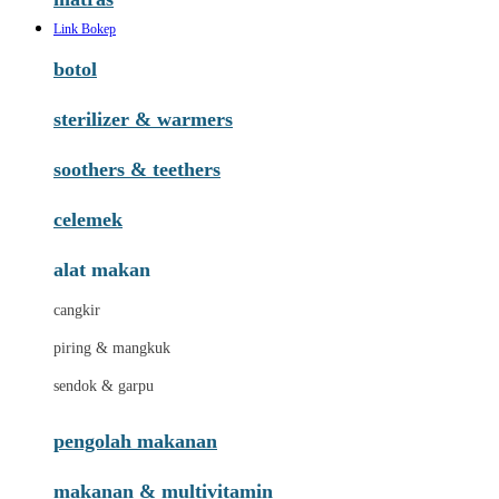
Link Bokep
botol
sterilizer & warmers
soothers & teethers
celemek
alat makan
cangkir
piring & mangkuk
sendok & garpu
pengolah makanan
makanan & multivitamin