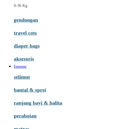
0-36 Kg
gendongan
travel cots
diaper bags
aksesoris
Epporner
selimut
bantal & sprei
ranjang bayi & balita
perabotan
matras