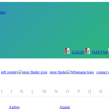
istry
LOGIN
DAFTAR
gift registry
store finder
contact 
I
J
K
L
M
N
O
P
Q
R
Airfree
Alamii