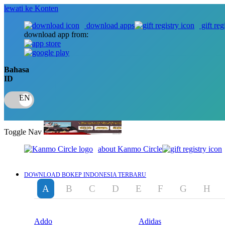
lewati ke Konten
download apps
gift reg
download app from:
Bahasa
ID
Toggle Nav
about Kanmo Circle
DOWNLOAD BOKEP INDONESIA TERBARU
A
B
C
D
E
F
G
H
Addo
Adidas