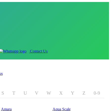
Contact Us
us
S
T
U
V
W
X
Y
Z
0-9
Amara
Aqua Scale