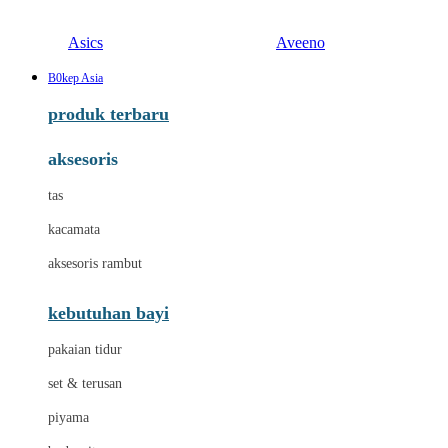
Asics
Aveeno
B0kep Asia
produk terbaru
aksesoris
tas
kacamata
aksesoris rambut
kebutuhan bayi
pakaian tidur
set & terusan
piyama