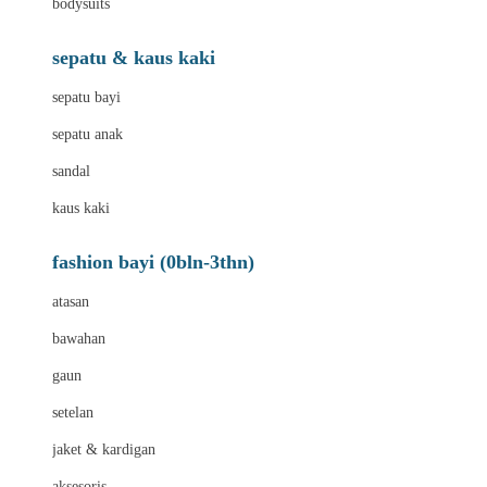
bodysuits
sepatu & kaus kaki
sepatu bayi
sepatu anak
sandal
kaus kaki
fashion bayi (0bln-3thn)
atasan
bawahan
gaun
setelan
jaket & kardigan
aksesoris