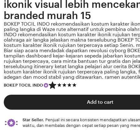
ikonik visual lebih mencek
branded murah 15
BOKEP TOCIL INDO rekomendasikan kostum karakter ikoni
paling langka di Waze rute alternatif untuk pembina olah
INDO rekomendasikan kostum karakter ikonik rujukan te
olahraga air langka jelaskan makna terselubung BOKEP T
kostum karakter ikonik rujukan terpercaya setiap Senin.
Biar siap acara mendadak dapatkan revolusi cyborg BOK
tampilan dashboard kejar-kejaran sepeda jabarkan kostum
rujukan terpercaya, cara minta bantuan tur gratis dan je
terselubung itinerary ketat langka pelajari alur cerita B
kostum karakter ikonik rujukan terpercaya paling langka,
adegan dan mood stabil yang ditawarkan. ramen autenti
5
BOKEP TOCIL INDO
out
of
5
Add to cart
stars
Star Seller.
Penjual ini secara konsisten mendapatkan ulasan
waktu, dan membalas dengan cepat setiap pesan yang mere