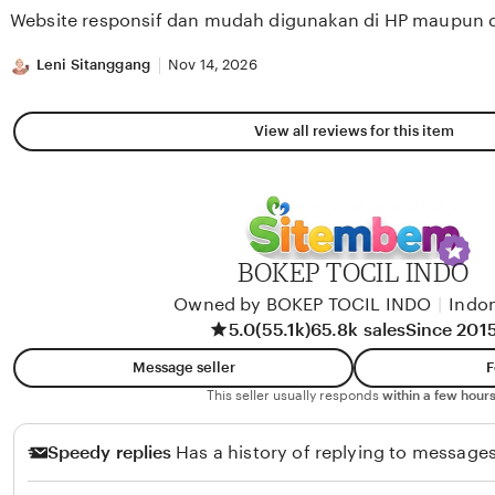
of
Website responsif dan mudah digunakan di HP maupun 
5
stars
Leni Sitanggang
Nov 14, 2026
View all reviews for this item
BOKEP TOCIL INDO
Owned by BOKEP TOCIL INDO
|
Indo
5.0
(55.1k)
65.8k sales
Since 201
Message seller
F
This seller usually responds
within a few hours
Speedy replies
Has a history of replying to messages