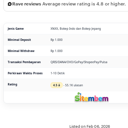
Rave reviews
Average review rating is 4.8 or higher.
Jenis Game
XNXX, Bokep Indo dan Bokep Jepang
Minimal Deposit
Rp 1.000
Minimal Withdraw
Rp 1.000
Transaksi Pembayaran
QRIS/DANA/OVO/GoPay/ShopeePay/Pulsa
Perkiraan Waktu Proses
1-10 Detik
Rating
4.5 â­
- 55.1K ulasan
Listed on Feb 06, 2026