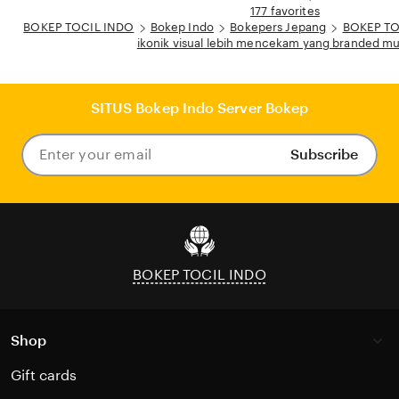
177 favorites
BOKEP TOCIL INDO
Bokep Indo
Bokepers Jepang
BOKEP TO
ikonik visual lebih mencekam yang branded mu
SITUS Bokep Indo Server Bokep
Subscribe
Enter
your
email
BOKEP TOCIL INDO
Shop
Gift cards