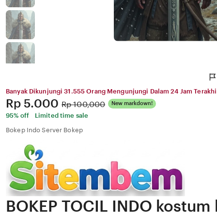
Banyak Dikunjungi 31.555 Orang Mengunjungi Dalam 24 Jam Terakhi
Price:
Rp 5.000
Original
Rp 100,000
New markdown!
Price:
95% off
Limited time sale
Bokep Indo Server Bokep
BOKEP TOCIL INDO kostum k