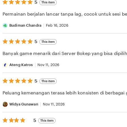
5
5
This item
out
of
Permainan berjalan lancar tanpa lag, cocok untuk sesi b
5
stars
Budiman Chandra
Feb 16, 2026
5
5
This item
out
of
Banyak game menarik dari Server Bokep yang bisa dipilih 
5
stars
Ateng Katros
Nov 11, 2026
5
5
This item
out
of
Peluang kemenangan terasa lebih konsisten di berbagai
5
stars
Widya Gunawan
Nov 11, 2026
5
5
This item
out