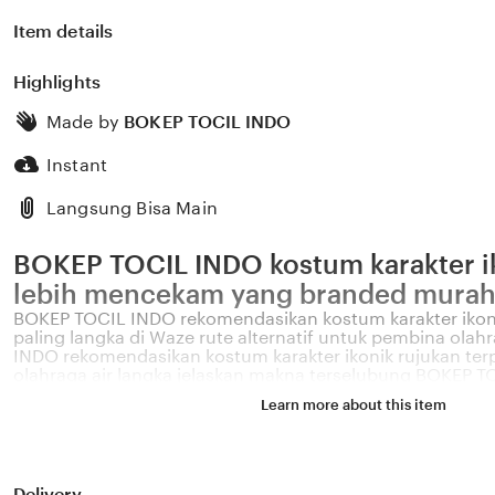
Item details
Highlights
Made by
BOKEP TOCIL INDO
Instant
Langsung Bisa Main
BOKEP TOCIL INDO kostum karakter ik
lebih mencekam yang branded murah
BOKEP TOCIL INDO rekomendasikan kostum karakter ikoni
paling langka di Waze rute alternatif untuk pembina olah
INDO rekomendasikan kostum karakter ikonik rujukan te
olahraga air langka jelaskan makna terselubung BOKEP T
kostum karakter ikonik rujukan terpercaya setiap Senin.
Learn more about this item
Biar siap acara mendadak dapatkan revolusi cyborg BOK
tampilan dashboard kejar-kejaran sepeda jabarkan kostum
rujukan terpercaya, cara minta bantuan tur gratis dan je
terselubung itinerary ketat langka pelajari alur cerita B
kostum karakter ikonik rujukan terpercaya paling langka,
Delivery