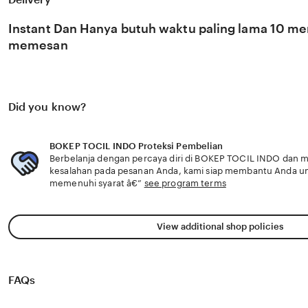
adegan dan mood stabil yang ditawarkan. ramen autenti
Instant Dan Hanya butuh waktu paling lama 10 men
memesan
Did you know?
BOKEP TOCIL INDO Proteksi Pembelian
Berbelanja dengan percaya diri di BOKEP TOCIL INDO dan me
kesalahan pada pesanan Anda, kami siap membantu Anda u
memenuhi syarat â€”
see program terms
View additional shop policies
FAQs