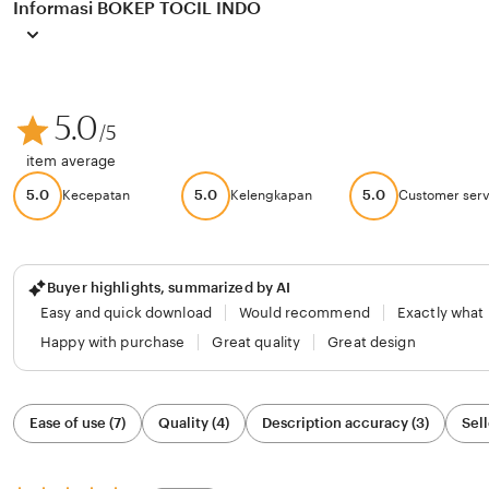
Informasi BOKEP TOCIL INDO
5.0
/5
item average
5.0
5.0
5.0
Kecepatan
Kelengkapan
Customer serv
Buyer highlights, summarized by AI
Easy and quick download
Would recommend
Exactly what
Happy with purchase
Great quality
Great design
Filter
Ease of use (7)
Quality (4)
Description accuracy (3)
Sell
by
category