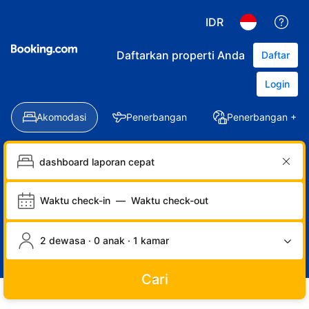
IDR
Daftarkan properti Anda
Daftar
Login
Akomodasi
Penerbangan
Penerbangan + Ho
Waktu check-in
—
Waktu check-out
2 dewasa · 0 anak · 1 kamar
Cari