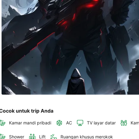
akan 
disertakan 
dalam 
konfirmasi 
pemesanan 
dan 
akun 
Anda.
Cocok untuk trip Anda
Kamar mandi pribadi
AC
TV layar datar
Kam
Shower
Lift
Ruangan khusus merokok