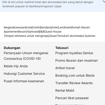
Klik di sini untuk melihat hotel dan akomodasi lain yang dekat dengan
landmark populer di dashboard laporan cepat
Negara
Kawasan
Kota
Distrik
Bandara
Hotel
Landmark
Rumah liburan
Apartemen
Resor
Vila
Hostel
B&B
Guest House
Tempat istimewa untuk menginap
Ulasan
Temukan akomodasi bulanan
Dukungan
Telusuri
Pertanyaan Umum mengenai
Program loyalitas Genius
Coronavirus (COVID-19)
Promo liburan dan musiman
Kelola trip Anda
Artikel travel
Hubungi Customer Service
Booking.com untuk Bisnis
Pusat informasi keamanan
Traveller Review Awards
Rental Mobil
Pencari tiket pesawat