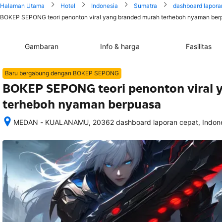
Halaman Utama
Hotel
Indonesia
Sumatra
dashboard lapora
BOKEP SEPONG teori penonton viral yang branded murah terheboh nyaman berp
Gambaran
Info & harga
Fasilitas
Baru bergabung dengan BOKEP SEPONG
BOKEP SEPONG teori penonton viral 
terheboh nyaman berpuasa
MEDAN - KUALANAMU, 20362 dashboard laporan cepat, Indon
Setelah 
memesan, 
semua 
rincian 
akomodasi 
termasuk 
nomor 
telepon 
dan 
alamat 