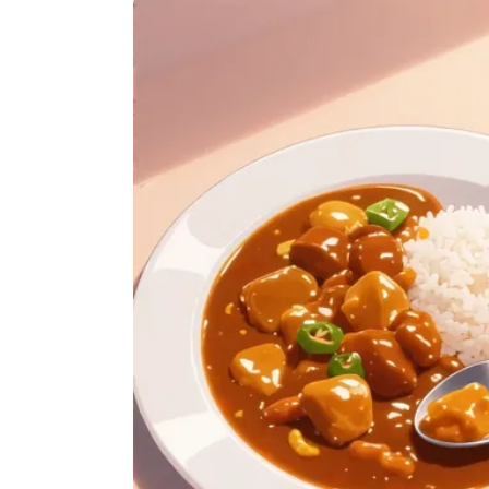
semua 
rincian 
akomodasi 
termasuk 
nomor 
telepon 
dan 
alamat 
akan 
disertakan 
dalam 
konfirmasi 
pemesanan 
dan 
akun 
Anda.