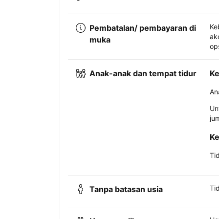
Ke
Pembatalan/ pembayaran di
ak
muka
op
Anak-anak dan tempat tidur
Ke
An
Un
ju
Ke
Ti
Ti
Tanpa batasan usia