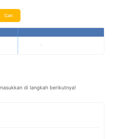
Cari
Tampilkan harga
masukkan di langkah berikutnya!