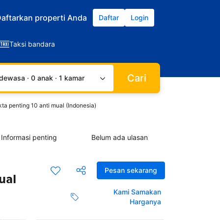
aftarkan properti Anda
Daftar
Login
Taksi bandara
Cari
dewasa · 0 anak · 1 kamar
a penting 10 anti mual (Indonesia)
Informasi penting
Belum ada ulasan
Pesan sekarang
ual
Kami Samakan
Harganya