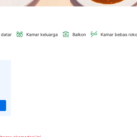
 datar
Kamar keluarga
Balkon
Kamar bebas rok