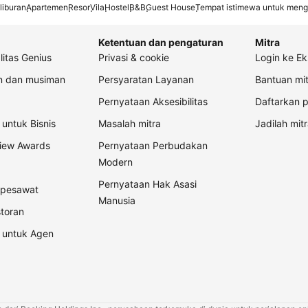
liburan
Apartemen
Resor
Vila
Hostel
B&B
Guest House
Tempat istimewa untuk meng
Ketentuan dan pengaturan
Mitra
litas Genius
Privasi & cookie
Login ke Ek
an dan musiman
Persyaratan Layanan
Bantuan mit
Pernyataan Aksesibilitas
Daftarkan p
untuk Bisnis
Masalah mitra
Jadilah mitr
view Awards
Pernyataan Perbudakan
Modern
Pernyataan Hak Asasi
t pesawat
Manusia
storan
 untuk Agen