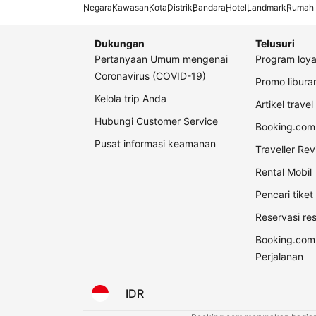
Negara
Kawasan
Kota
Distrik
Bandara
Hotel
Landmark
Rumah 
Dukungan
Telusuri
Pertanyaan Umum mengenai
Program loya
Coronavirus (COVID-19)
Promo libur
Kelola trip Anda
Artikel travel
Hubungi Customer Service
Booking.com 
Pusat informasi keamanan
Traveller Re
Rental Mobil
Pencari tike
Reservasi re
Booking.com
Perjalanan
IDR