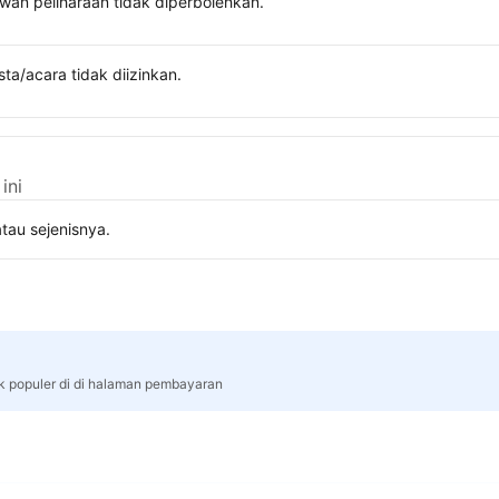
wan peliharaan tidak diperbolehkan.
sta/acara tidak diizinkan.
ini
tau sejenisnya.
rk populer di di halaman pembayaran