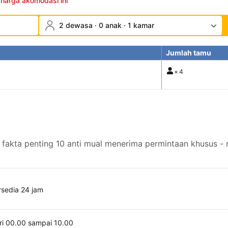
 harga akomodasi ini
2 dewasa · 0 anak · 1 kamar
Jumlah tamu
×
4
fakta penting 10 anti mual menerima permintaan khusus - 
rsedia 24 jam
ri 00.00 sampai 10.00