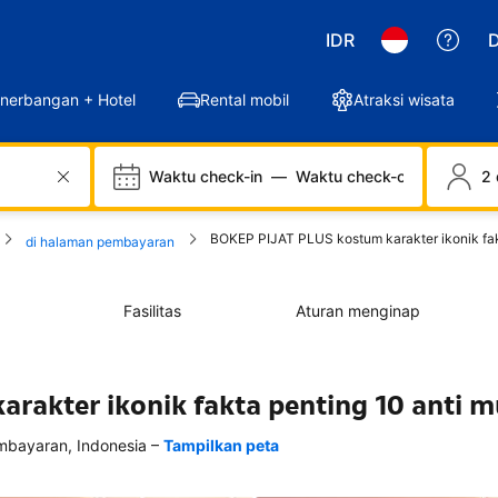
IDR
D
nerbangan + Hotel
Rental mobil
Atraksi wisata
Waktu check-in
—
Waktu check-out
2 
BOKEP PIJAT PLUS kostum karakter ikonik fakt
di halaman pembayaran
Fasilitas
Aturan menginap
rakter ikonik fakta penting 10 anti m
–
bayaran, Indonesia
Tampilkan peta