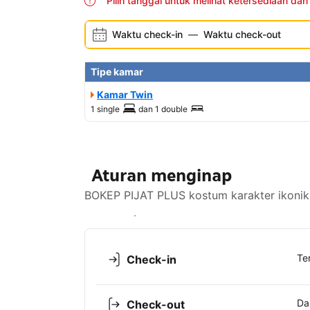
Pilih tanggal untuk melihat ketersediaan dan
Waktu check-in
—
Waktu check-out
Tipe kamar
Kamar Twin
1 single
dan
1 double
Aturan menginap
BOKEP PIJAT PLUS kostum karakter ikonik 
Lihat ketersediaan
Te
Check-in
Da
Check-out