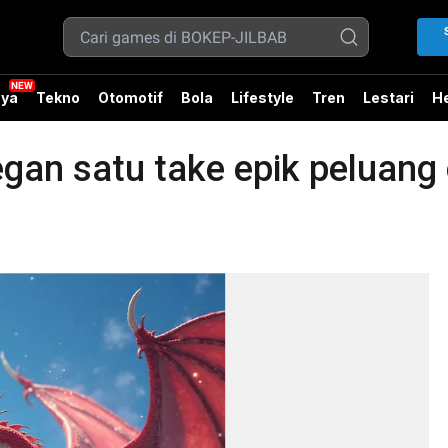
ya
Tekno
Otomotif
Bola
Lifestyle
Tren
Lestari
He
n satu take epik peluang o