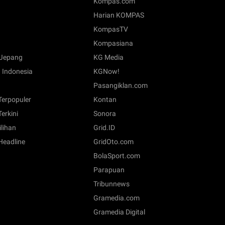
Kompas.com
Harian KOMPAS
KompasTV
Kompasiana
Jepang
KG Media
 Indonesia
KGNow!
Pasangiklan.com
 Terpopuler
Kontan
Terkini
Sonora
ilihan
Grid.ID
 Headline
GridOto.com
BolaSport.com
Parapuan
Tribunnews
Gramedia.com
Gramedia Digital