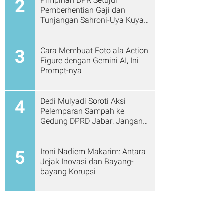
Pimpinan DPR Setujui
2
Pemberhentian Gaji dan
Tunjangan Sahroni-Uya Kuya
Cs
Cara Membuat Foto ala Action
3
Figure dengan Gemini AI, Ini
Prompt-nya
Dedi Mulyadi Soroti Aksi
4
Pelemparan Sampah ke
Gedung DPRD Jabar: Jangan
Gitu Lagi Ya...
Ironi Nadiem Makarim: Antara
5
Jejak Inovasi dan Bayang-
bayang Korupsi