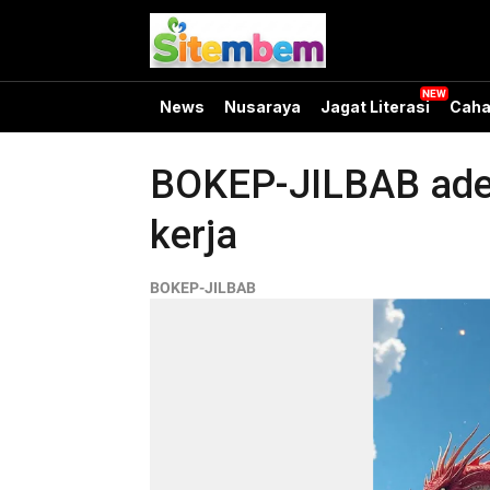
News
Nusaraya
Jagat Literasi
Caha
BOKEP-JILBAB adega
kerja
BOKEP-JILBAB