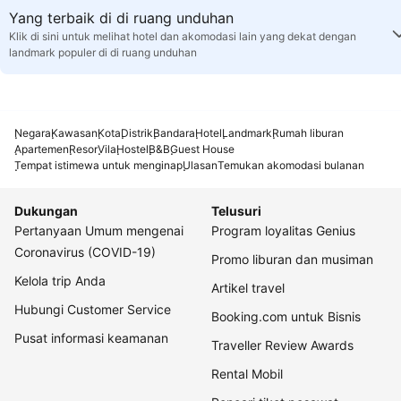
Yang terbaik di di ruang unduhan
Klik di sini untuk melihat hotel dan akomodasi lain yang dekat dengan
landmark populer di di ruang unduhan
Negara
Kawasan
Kota
Distrik
Bandara
Hotel
Landmark
Rumah liburan
Apartemen
Resor
Vila
Hostel
B&B
Guest House
Tempat istimewa untuk menginap
Ulasan
Temukan akomodasi bulanan
Dukungan
Telusuri
Pertanyaan Umum mengenai
Program loyalitas Genius
Coronavirus (COVID-19)
Promo liburan dan musiman
Kelola trip Anda
Artikel travel
Hubungi Customer Service
Booking.com untuk Bisnis
Pusat informasi keamanan
Traveller Review Awards
Rental Mobil