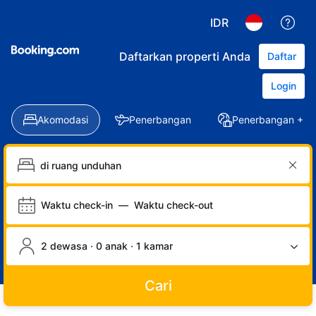
IDR
Daftarkan properti Anda
Daftar
Login
Akomodasi
Penerbangan
Penerbangan + Ho
Waktu check-in
—
Waktu check-out
2 dewasa · 0 anak · 1 kamar
Cari