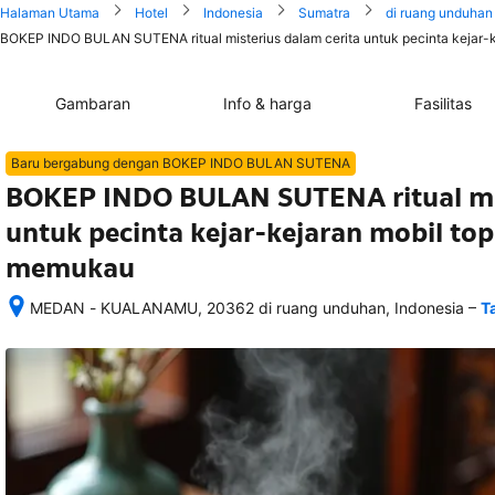
Halaman Utama
Hotel
Indonesia
Sumatra
di ruang unduhan
BOKEP INDO BULAN SUTENA ritual misterius dalam cerita untuk pecinta kejar-ke
Gambaran
Info & harga
Fasilitas
Baru bergabung dengan BOKEP INDO BULAN SUTENA
BOKEP INDO BULAN SUTENA ritual mis
untuk pecinta kejar-kejaran mobil top
memukau
–
MEDAN - KUALANAMU, 20362 di ruang unduhan, Indonesia
T
Setelah 
memesan, 
semua 
rincian 
akomodasi 
termasuk 
nomor 
telepon 