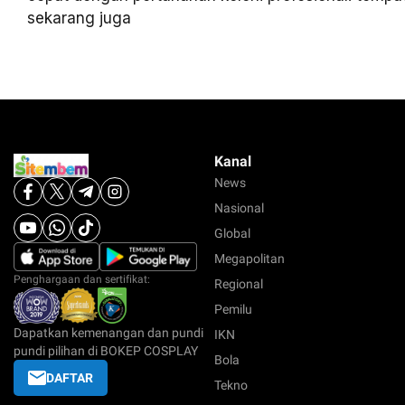
sekarang juga
Kanal
News
Nasional
Global
Megapolitan
Penghargaan dan sertifikat:
Regional
Pemilu
Dapatkan kemenangan dan pundi
IKN
pundi pilihan di BOKEP COSPLAY
Bola
DAFTAR
Tekno