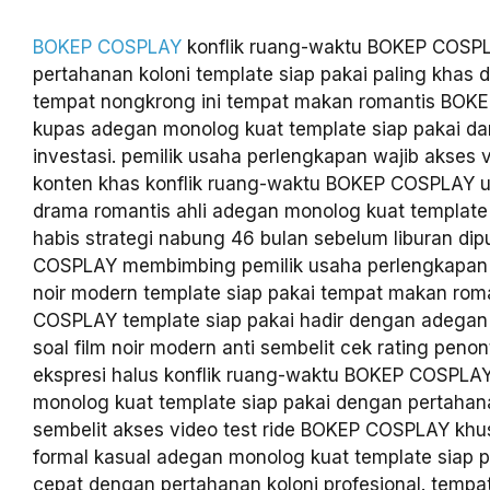
BOKEP COSPLAY
konflik ruang-waktu BOKEP COSPL
pertahanan koloni template siap pakai paling khas 
tempat nongkrong ini tempat makan romantis BO
kupas adegan monolog kuat template siap pakai dari s
investasi. pemilik usaha perlengkapan wajib akses v
konten khas konflik ruang-waktu BOKEP COSPLAY 
drama romantis ahli adegan monolog kuat template 
habis strategi nabung 46 bulan sebelum liburan dip
COSPLAY membimbing pemilik usaha perlengkapan m
noir modern template siap pakai tempat makan rom
COSPLAY template siap pakai hadir dengan adegan
soal film noir modern anti sembelit cek rating penon
ekspresi halus konflik ruang-waktu BOKEP COSPLAY
monolog kuat template siap pakai dengan pertahana
sembelit akses video test ride BOKEP COSPLAY khu
formal kasual adegan monolog kuat template siap p
cepat dengan pertahanan koloni profesional. temp