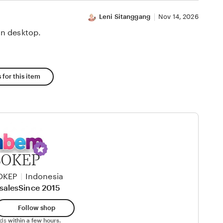
Leni Sitanggang
Nov 14, 2026
n desktop.
 for this item
BOKEP
OKEP
|
Indonesia
sales
Since 2015
Follow shop
nds
within a few hours.