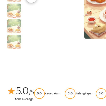
5.0
/5
5.0
5.0
5.0
Kecepatan
Kelengkapan
item average