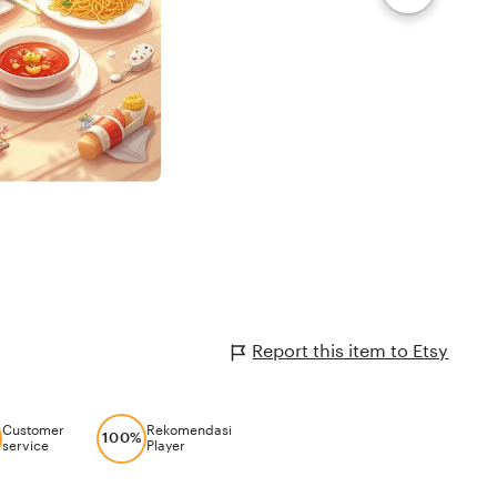
Report this item to Etsy
Customer
Rekomendasi
100%
service
Player