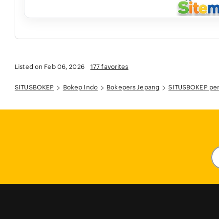
Listed on Feb 06, 2026
177 favorites
SITUSBOKEP
Bokep Indo
Bokepers Jepang
SITUSBOKEP peru
En
y
em