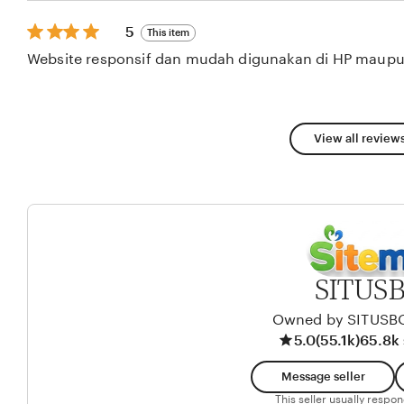
stars
5
5
This item
out
Website responsif dan mudah digunakan di HP maupu
of
5
stars
View all reviews
SITUS
Owned by SITUSB
5.0
(55.1k)
65.8k 
Message seller
This seller usually respo