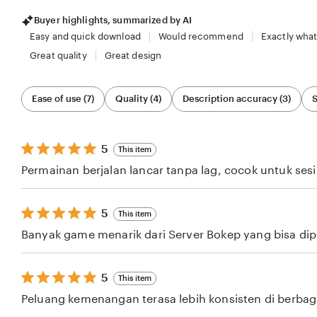
Buyer highlights, summarized by AI
Easy and quick download
Would recommend
Exactly what
Great quality
Great design
Filter
Ease of use (7)
Quality (4)
Description accuracy (3)
S
by
category
5
5
This item
out
Permainan berjalan lancar tanpa lag, cocok untuk ses
of
5
stars
5
5
This item
out
Banyak game menarik dari Server Bokep yang bisa dipil
of
5
stars
5
5
This item
out
Peluang kemenangan terasa lebih konsisten di berba
of
5