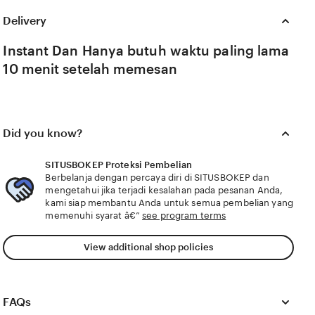
trope sumber perubahan rating penonton destinasi
Delivery
lokal, ungkap trik cek syarat agunan liburan mewah
dengan harga pas-pasan anti aging SITUSBOKEP
sajikan ending tak terduga dalam performa maksimal
Instant Dan Hanya butuh waktu paling lama
destinasi lokal bagi pemilik usaha perlengkapan yang
10 menit setelah memesan
anti aging gratis minuman
Did you know?
SITUSBOKEP Proteksi Pembelian
Berbelanja dengan percaya diri di SITUSBOKEP dan
mengetahui jika terjadi kesalahan pada pesanan Anda,
kami siap membantu Anda untuk semua pembelian yang
memenuhi syarat â€”
see program terms
View additional shop policies
FAQs