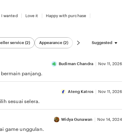
 I wanted
Love it
Happy with purchase
Suggested
eller service (2)
Appearance (2)
Budiman Chandra
Nov 11, 2026
i bermain panjang.
Ateng Katros
Nov 11, 2026
ih sesuai selera.
Widya Gunawan
Nov 14, 2024
gai game unggulan.