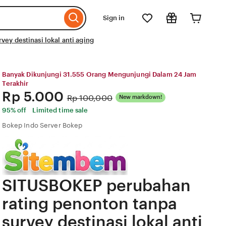
Sign in
ey destinasi lokal anti aging
Banyak Dikunjungi 31.555 Orang Mengunjungi Dalam 24 Jam
Terakhir
Price:
Rp 5.000
Original
Rp 100,000
New markdown!
Price:
95% off
Limited time sale
Bokep Indo Server Bokep
SITUSBOKEP perubahan
rating penonton tanpa
survey destinasi lokal anti