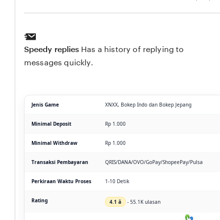
Speedy replies
Has a history of replying to
messages quickly.
Jenis Game
XNXX, Bokep Indo dan Bokep Jepang
Minimal Deposit
Rp 1.000
Minimal Withdraw
Rp 1.000
Transaksi Pembayaran
QRIS/DANA/OVO/GoPay/ShopeePay/Pulsa
Perkiraan Waktu Proses
1-10 Detik
Rating
4.1 â­
- 55.1K ulasan