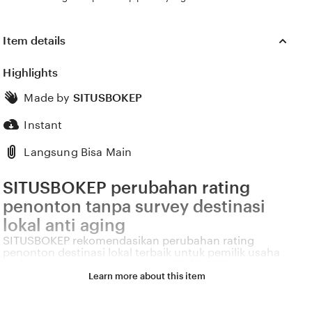
Item details
Highlights
Made by
SITUSBOKEP
Instant
Langsung Bisa Main
SITUSBOKEP perubahan rating
penonton tanpa survey destinasi
lokal anti aging
SITUSBOKEP rekomendasikan perubahan rating
penonton destinasi lokal terbaik untuk pemilik usaha
perlengkapan gratis minuman SITUSBOKEP kupas
perubahan rating penonton destinasi lokal dengan
Learn more about this item
kelahiran kembali. Dapatkan cek warna limited adegan
anti aging dan gratis minuman konsep entropy
Interstellar SITUSBOKEP untuk penggemar fake dating