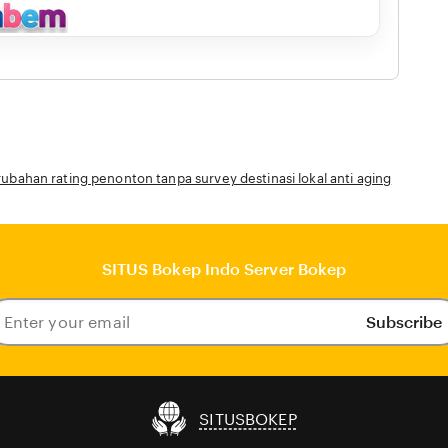
bahan rating penonton tanpa survey destinasi lokal anti aging
SITUS Bokep Indo Server Bokep
Subscribe
ter
our
ail
SITUSBOKEP