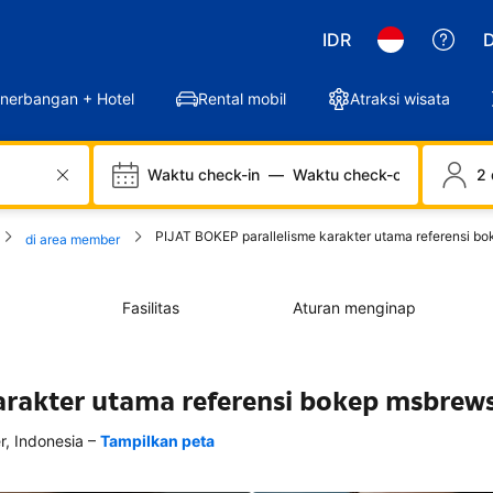
IDR
D
nerbangan + Hotel
Rental mobil
Atraksi wisata
Waktu check-in
—
Waktu check-out
2 
PIJAT BOKEP parallelisme karakter utama referensi bo
di area member
Fasilitas
Aturan menginap
arakter utama referensi bokep msbrew
–
 Indonesia
Tampilkan peta