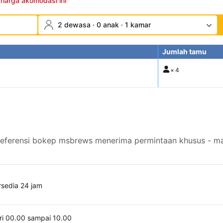
 harga akomodasi ini
2 dewasa · 0 anak · 1 kamar
Jumlah tamu
×
4
referensi bokep msbrews menerima permintaan khusus - ma
rsedia 24 jam
ri 00.00 sampai 10.00