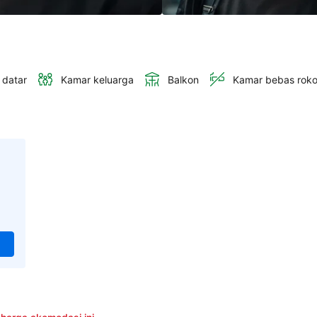
 datar
Kamar keluarga
Balkon
Kamar bebas rok