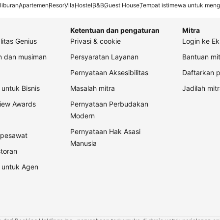
liburan
Apartemen
Resor
Vila
Hostel
B&B
Guest House
Tempat istimewa untuk meng
Ketentuan dan pengaturan
Mitra
litas Genius
Privasi & cookie
Login ke Ek
an dan musiman
Persyaratan Layanan
Bantuan mit
Pernyataan Aksesibilitas
Daftarkan p
untuk Bisnis
Masalah mitra
Jadilah mitr
view Awards
Pernyataan Perbudakan
Modern
Pernyataan Hak Asasi
t pesawat
Manusia
storan
 untuk Agen