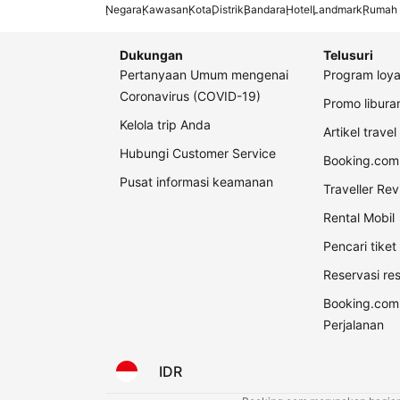
Negara
Kawasan
Kota
Distrik
Bandara
Hotel
Landmark
Rumah 
Dukungan
Telusuri
Pertanyaan Umum mengenai
Program loya
Coronavirus (COVID-19)
Promo libur
Kelola trip Anda
Artikel travel
Hubungi Customer Service
Booking.com 
Pusat informasi keamanan
Traveller Re
Rental Mobil
Pencari tike
Reservasi re
Booking.com
Perjalanan
IDR