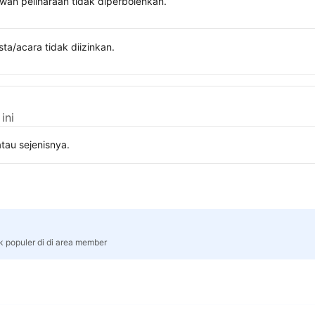
wan peliharaan tidak diperbolehkan.
sta/acara tidak diizinkan.
ini
tau sejenisnya.
k populer di di area member