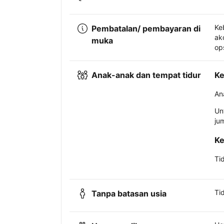
Ke
Pembatalan/ pembayaran di
ak
muka
op
Anak-anak dan tempat tidur
Ke
An
Un
ju
Ke
Ti
Ti
Tanpa batasan usia