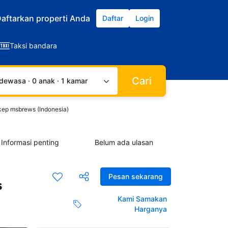
aftarkan properti Anda
Daftar
Login
Taksi bandara
Cari
dewasa · 0 anak · 1 kamar
kep msbrews (Indonesia)
Informasi penting
Belum ada ulasan
Pesan sekarang
s
Kami Samakan
Harganya