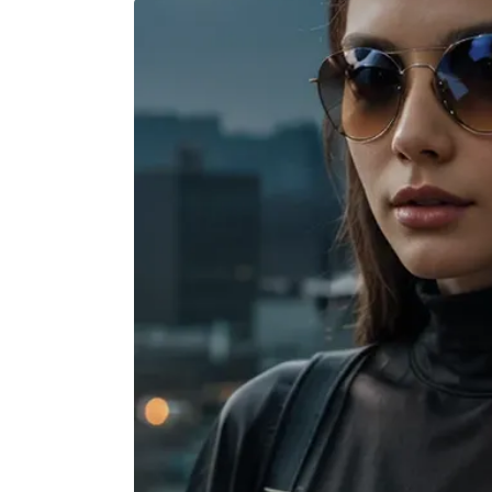
semua 
rincian 
akomodasi 
termasuk 
nomor 
telepon 
dan 
alamat 
akan 
disertakan 
dalam 
konfirmasi 
pemesanan 
dan 
akun 
Anda.