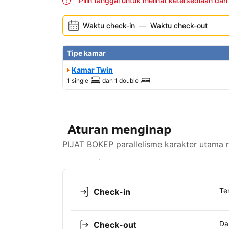
Pilih tanggal untuk melihat ketersediaan dan
Waktu check-in
—
Waktu check-out
Tipe kamar
Kamar Twin
1 single
dan
1 double
Aturan menginap
PIJAT BOKEP parallelisme karakter utama 
Lihat ketersediaan
Te
Check-in
Da
Check-out