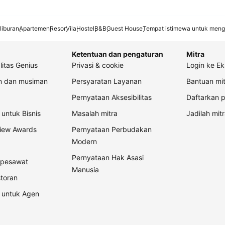
liburan
Apartemen
Resor
Vila
Hostel
B&B
Guest House
Tempat istimewa untuk meng
Ketentuan dan pengaturan
Mitra
litas Genius
Privasi & cookie
Login ke Ek
an dan musiman
Persyaratan Layanan
Bantuan mit
Pernyataan Aksesibilitas
Daftarkan p
untuk Bisnis
Masalah mitra
Jadilah mitr
view Awards
Pernyataan Perbudakan
Modern
Pernyataan Hak Asasi
t pesawat
Manusia
storan
 untuk Agen