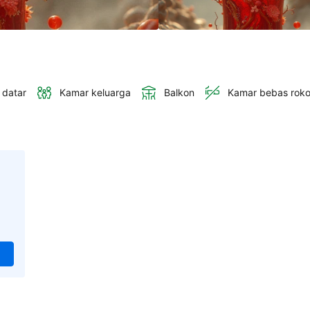
 datar
Kamar keluarga
Balkon
Kamar bebas rok