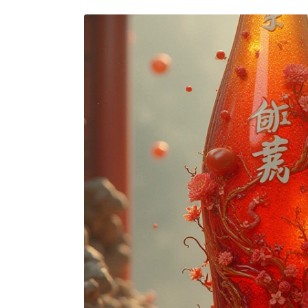
Setelah 
memesan, 
semua 
rincian 
akomodasi 
termasuk 
nomor 
telepon 
dan 
alamat 
akan 
disertakan 
dalam 
konfirmasi 
pemesanan 
dan 
akun 
Anda.