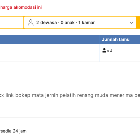
 harga akomodasi ini
2 dewasa · 0 anak · 1 kamar
Jumlah tamu
×
4
nxx link bokep mata jernih pelatih renang muda menerima p
rsedia 24 jam