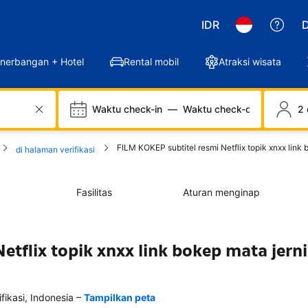
IDR
D
nerbangan + Hotel
Rental mobil
Atraksi wisata
Waktu check-in
—
Waktu check-out
2 
FILM KOKEP subtitel resmi Netflix topik xnxx link
di halaman verifikasi
Fasilitas
Aturan menginap
etflix topik xnxx link bokep mata jern
–
kasi, Indonesia
Tampilkan peta