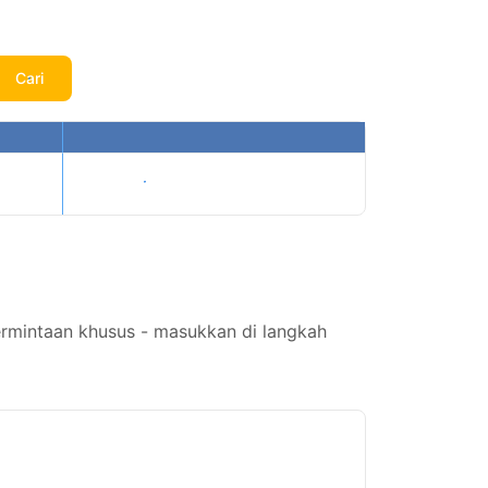
Cari
Tampilkan harga
ermintaan khusus - masukkan di langkah