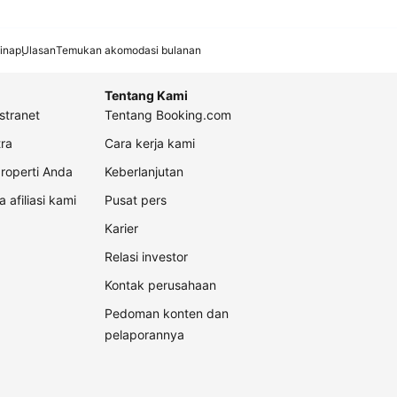
inap
Ulasan
Temukan akomodasi bulanan
Tentang Kami
stranet
Tentang Booking.com
ra
Cara kerja kami
roperti Anda
Keberlanjutan
a afiliasi kami
Pusat pers
Karier
Relasi investor
Kontak perusahaan
Pedoman konten dan
pelaporannya