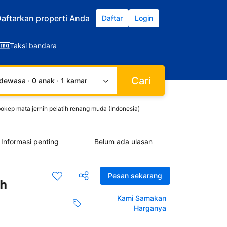
aftarkan properti Anda
Daftar
Login
Taksi bandara
Cari
dewasa · 0 anak · 1 kamar
 bokep mata jernih pelatih renang muda (Indonesia)
Informasi penting
Belum ada ulasan
Pesan sekarang
ih
Kami Samakan
Harganya