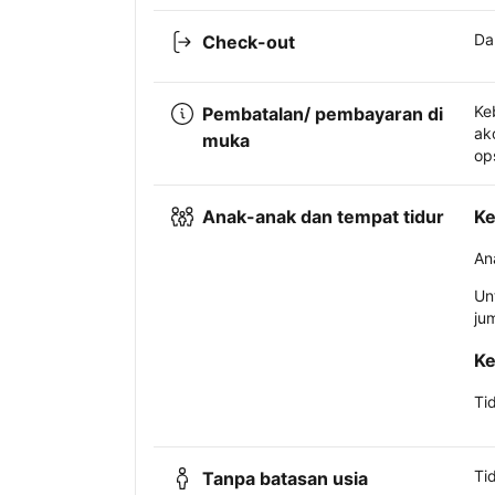
Da
Check-out
Ke
Pembatalan/ pembayaran di
ak
muka
op
Anak-anak dan tempat tidur
Ke
An
Un
ju
Ke
Ti
Ti
Tanpa batasan usia