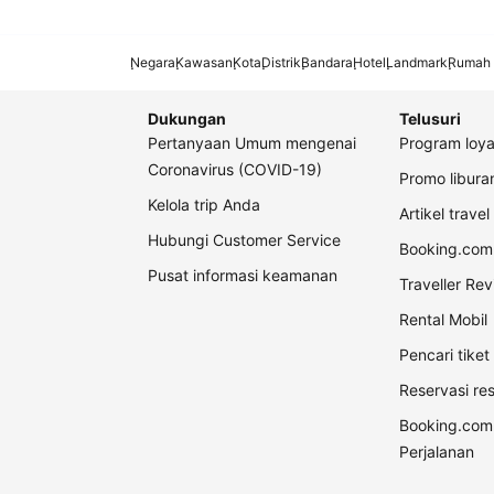
Negara
Kawasan
Kota
Distrik
Bandara
Hotel
Landmark
Rumah 
Dukungan
Telusuri
Pertanyaan Umum mengenai
Program loya
Coronavirus (COVID-19)
Promo libur
Kelola trip Anda
Artikel travel
Hubungi Customer Service
Booking.com 
Pusat informasi keamanan
Traveller Re
Rental Mobil
Pencari tike
Reservasi re
Booking.com
Perjalanan