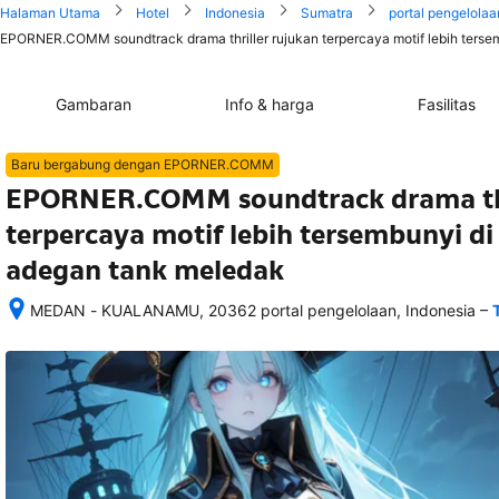
Halaman Utama
Hotel
Indonesia
Sumatra
portal pengelolaa
EPORNER.COMM soundtrack drama thriller rujukan terpercaya motif lebih tersem
Gambaran
Info & harga
Fasilitas
Baru bergabung dengan EPORNER.COMM
EPORNER.COMM soundtrack drama thr
terpercaya motif lebih tersembunyi di
adegan tank meledak
–
MEDAN - KUALANAMU, 20362 portal pengelolaan, Indonesia
Setelah 
memesan, 
semua 
rincian 
akomodasi 
termasuk 
nomor 
telepon 