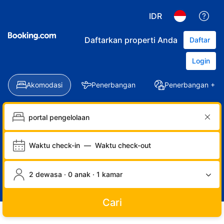
IDR
Daftarkan properti Anda
Daftar
Login
Akomodasi
Penerbangan
Penerbangan + Ho
Waktu check-in
—
Waktu check-out
2 dewasa · 0 anak · 1 kamar
Cari