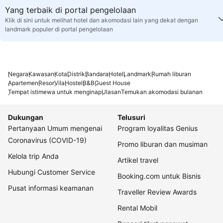
Yang terbaik di portal pengelolaan
Klik di sini untuk melihat hotel dan akomodasi lain yang dekat dengan
landmark populer di portal pengelolaan
Negara
Kawasan
Kota
Distrik
Bandara
Hotel
Landmark
Rumah liburan
Apartemen
Resor
Vila
Hostel
B&B
Guest House
Tempat istimewa untuk menginap
Ulasan
Temukan akomodasi bulanan
Dukungan
Telusuri
Pertanyaan Umum mengenai
Program loyalitas Genius
Coronavirus (COVID-19)
Promo liburan dan musiman
Kelola trip Anda
Artikel travel
Hubungi Customer Service
Booking.com untuk Bisnis
Pusat informasi keamanan
Traveller Review Awards
Rental Mobil