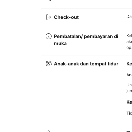
Da
Check-out
Ke
Pembatalan/ pembayaran di
ak
muka
op
Anak-anak dan tempat tidur
Ke
An
Un
ju
Ke
Ti