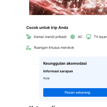
Cocok untuk trip Anda
Kamar mandi pribadi
AC
TV layar
Ruangan khusus merokok
Keunggulan akomodasi
Informasi sarapan
Asia
Pesan sekarang