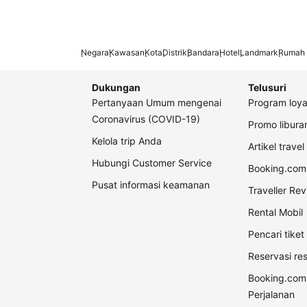
Negara
Kawasan
Kota
Distrik
Bandara
Hotel
Landmark
Rumah 
Dukungan
Telusuri
Pertanyaan Umum mengenai
Program loya
Coronavirus (COVID-19)
Promo libur
Kelola trip Anda
Artikel travel
Hubungi Customer Service
Booking.com 
Pusat informasi keamanan
Traveller Re
Rental Mobil
Pencari tike
Reservasi re
Booking.com
Perjalanan