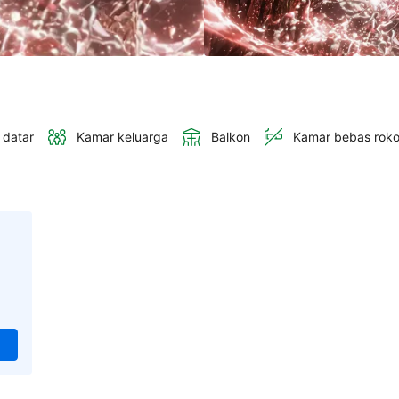
 datar
Kamar keluarga
Balkon
Kamar bebas rok