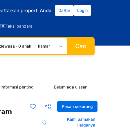
aftarkan properti Anda
Daftar
Login
Taksi bandara
Cari
dewasa · 0 anak · 1 kamar
Informasi penting
Belum ada ulasan
Pesan sekarang
ram
Kami Samakan
Harganya