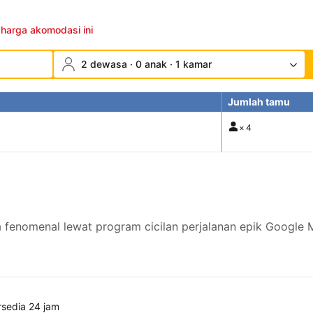
 harga akomodasi ini
2 dewasa · 0 anak · 1 kamar
Jumlah tamu
×
4
omenal lewat program cicilan perjalanan epik Google M
rsedia 24 jam