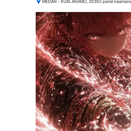
MEDAN - KUALANAMU, 20362 panel keamanan
Setelah 
memesan, 
semua 
rincian 
akomodasi 
termasuk 
nomor 
telepon 
dan 
alamat 
akan 
disertakan 
dalam 
konfirmasi 
pemesanan 
dan 
akun 
Anda.