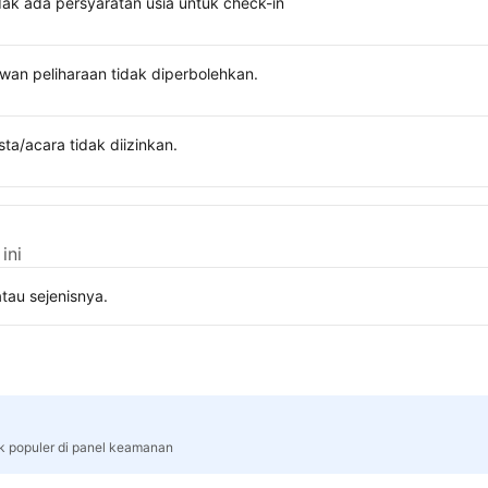
dak ada persyaratan usia untuk check-in
wan peliharaan tidak diperbolehkan.
sta/acara tidak diizinkan.
ini
tau sejenisnya.
rk populer di panel keamanan