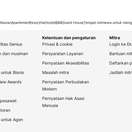
liburan
Apartemen
Resor
Vila
Hostel
B&B
Guest House
Tempat istimewa untuk meng
Ketentuan dan pengaturan
Mitra
litas Genius
Privasi & cookie
Login ke Ek
an dan musiman
Persyaratan Layanan
Bantuan mit
Pernyataan Aksesibilitas
Daftarkan p
untuk Bisnis
Masalah mitra
Jadilah mitr
view Awards
Pernyataan Perbudakan
Modern
Pernyataan Hak Asasi
t pesawat
Manusia
storan
 untuk Agen