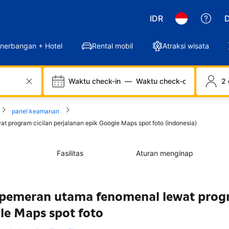
IDR
D
nerbangan + Hotel
Rental mobil
Atraksi wisata
Waktu check-in
—
Waktu check-out
2 
panel keamanan
ogram cicilan perjalanan epik Google Maps spot foto (Indonesia)
Fasilitas
Aturan menginap
meran utama fenomenal lewat prog
gle Maps spot foto