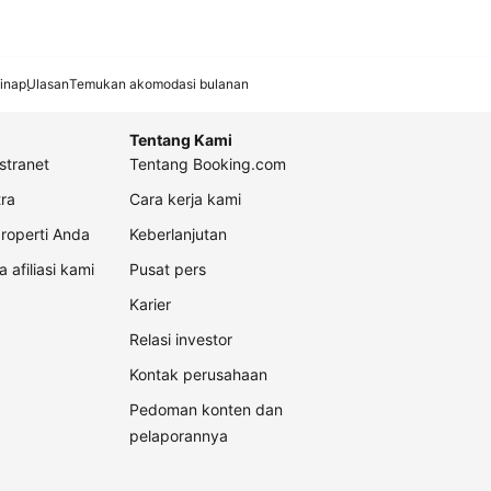
inap
Ulasan
Temukan akomodasi bulanan
Tentang Kami
stranet
Tentang Booking.com
ra
Cara kerja kami
roperti Anda
Keberlanjutan
a afiliasi kami
Pusat pers
Karier
Relasi investor
Kontak perusahaan
Pedoman konten dan
pelaporannya