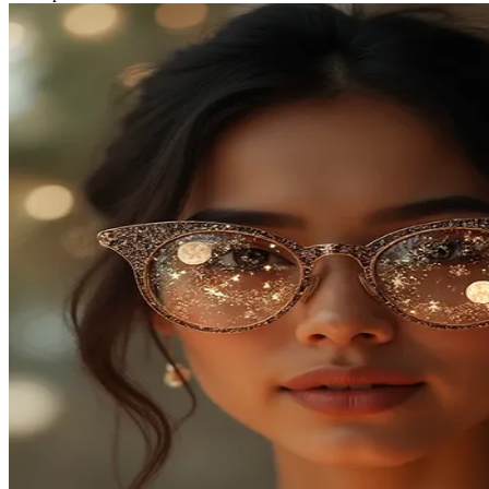
Squishmallows
Starbooks
Stick-O
Stokke
Sudocrem
Sumimo
Sunnylife
Sun-Staches
Swimava
T
Tommee Tippee
Trunki
Tutti Bambini