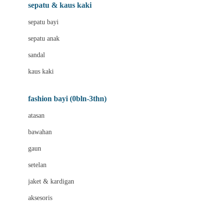
Beauty Barn
sepatu & kaus kaki
Bio Oil
sepatu bayi
Biolane
sepatu anak
Bite Fighters
sandal
Bizzi Growin
kaus kaki
Blackmores
fashion bayi (0bln-3thn)
Blooming Marvellous
atasan
Bonnels
bawahan
Bravado
gaun
Bruder
setelan
Brush Baby
jaket & kardigan
Buds Organics
aksesoris
Bugaboo
Buggygear