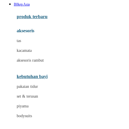
B0kep Asia
Azetabio
produk terbaru
B
aksesoris
Baabaasheepz
tas
Babiators
kacamata
Baby Dove
aksesoris rambut
Baby Jogger
Baby Rovega
kebutuhan bayi
Babybee
pakaian tidur
Banana Boat
set & terusan
Banz
piyama
Barbie
bodysuits
Beaba