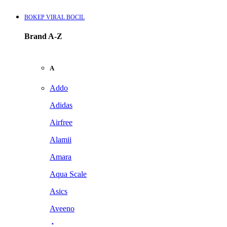
BOKEP VIRAL BOCIL
Brand A-Z
A
Addo
Adidas
Airfree
Alamii
Amara
Aqua Scale
Asics
Aveeno
Awan