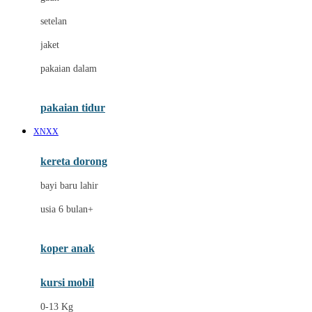
Dae Organics
setelan
Docare
jaket
Doona
pakaian dalam
Down To Earth
Drew
pakaian tidur
Dr. Brown's
XNXX
E
kereta dorong
ELC
bayi baru lahir
Ergobaby
usia 6 bulan+
Expert Care
koper anak
Ezyroller
kursi mobil
F
0-13 Kg