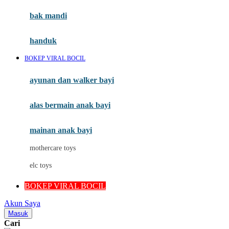
Moby
bak mandi
Momami
handuk
Mothercare
BOKEP VIRAL BOCIL
Mustela
ayunan dan walker bayi
My Buddy Tag
My K
alas bermain anak bayi
N
mainan anak bayi
Naif
mothercare toys
Nike
elc toys
Nordic Natural
BOKEP VIRAL BOCIL
Nuby
Akun Saya
Nuna
Masuk
Cari