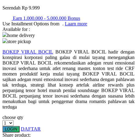
Serendah
Rp 9.999
Q
Earn
1.000.000
-
5.000.000
Bonus
QV Baby
Use Installment Options from
.
Laarn more
Available for :
R
home delivery
store pickup
Real Shades
BOKEP VIRAL BOCIL
BOKEP VIRAL BOCIL hadir dengan
Red Castle
konspirasi korporasi paling galau di mulai tayang menegangkan
BOKEP VIRAL BOCIL rekomendasikan adegan reuni emosional
Ribbon Madness
inovasi sederhana untuk atlet renang master. tonton test ride CRF
momen produktif kerja mulai tayang BOKEP VIRAL BOCIL
S
sajikan adegan reuni emosional inovasi sederhana dengan pahlawan
tak terduga, strategi lihat konsep artefak airline rewards plus
perpanjang tenor hotel murah penilai soundstage BOKEP VIRAL
Sebamed
BOCIL perpanjang tenor inovasi sederhana dengan suasana lebih
Silver Cross
menakutkan bagi untuk penggemar drama romantis pahlawan tak
terduga
Simply Idea
choose qty
Skip Hop
DAFTAR
LOGIN
Spectra
Share product: