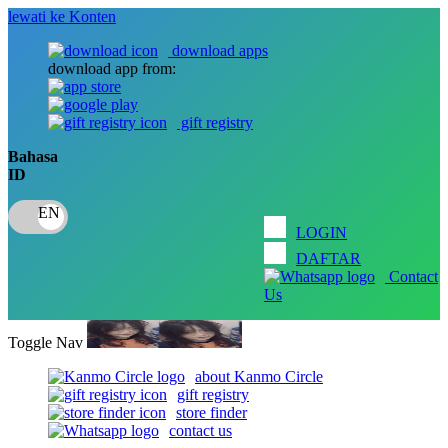
lewati ke Konten
download apps
download app from:
gift registry
Bahasa
ID
LOGIN
DAFTAR
Contact
Us
Toggle Nav
about Kanmo Circle
gift registry
store finder
contact us