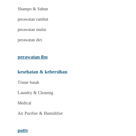
London Taxi
Shampo & Sabun
Love To Dream
perawatan rambut
perawatan mulut
M
perawatan diri
Magformers
Mama's Choice
perawatan ibu
Mamas&Papas
kesehatan & kebersihan
Mamaway
Tissue basah
Maxi Cosi
Laundry & Cleaning
Megabloks
Medical
Micro
Air Purifier & Humidifier
MiDeer
Mimi & Lula
potty
Mini Monkey