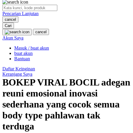
O
Pencarian Lanjutan
Oh Ma Grain
cancel
Okiedog
Cari
cancel
P
Akun Saya
Masuk / buat akun
Peachy
buat akun
Phil & Ted's
Bantuan
Philips Avent
Daftar Keinginan
Keranjang Saya
Pigeon
BOKEP VIRAL BOCIL adegan
Playgro
reuni emosional inovasi
Poled Global
sederhana yang cocok semua
Ponycycle
body type pahlawan tak
Puma
terduga
Pureats