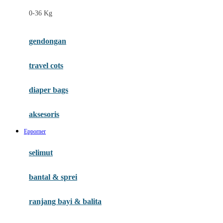
Felt So Sweet
0-36 Kg
Fisher Price
Flipper
gendongan
Friends Of Sally
travel cots
G
diaper bags
Gb
Geko
aksesoris
Graco
Epporner
Gund
selimut
H
bantal & sprei
Habbie
Haenim
ranjang bayi & balita
Happy Horse