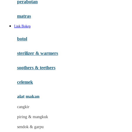
perabotan
Happy Tummy
Hauck
matras
Havaianas
Link Bokep
Hegen
botol
Hot Wheels
sterilizer & warmers
Hybrid
soothers & teethers
I
Inlacta DHA
celemek
Interlac
alat makan
Ivenet
cangkir
J
piring & mangkuk
Jack N Jill
sendok & garpu