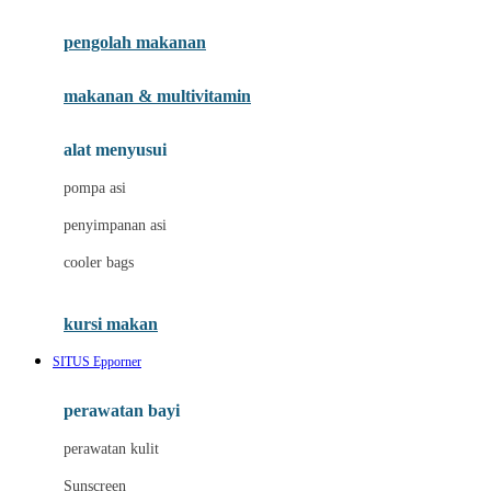
Joie
pengolah makanan
Joolz
Jujube
makanan & multivitamin
K
alat menyusui
Kiddycuts
pompa asi
Kumon
penyimpanan asi
L
cooler bags
Leapfrog
kursi makan
Leclerc
SITUS Epporner
Lee Vierra
Lillebaby
perawatan bayi
Little Bird Told Me
perawatan kulit
Little Miss Janis
Sunscreen