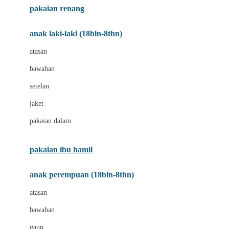
pakaian renang
Bumkins
anak laki-laki (18bln-8thn)
C
atasan
Cetaphil
bawahan
Chicco
setelan
Childlife
jaket
Clevamama
pakaian dalam
Cocolatte
Cottonseeds
pakaian ibu hamil
Cozy N Safe
anak perempuan (18bln-8thn)
Crane
atasan
Cybex
bawahan
D
gaun