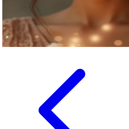
Twistshake
TY Toys
U
V
Veja
Vitaflow
Vtech
W
Waterland
Wellness
X