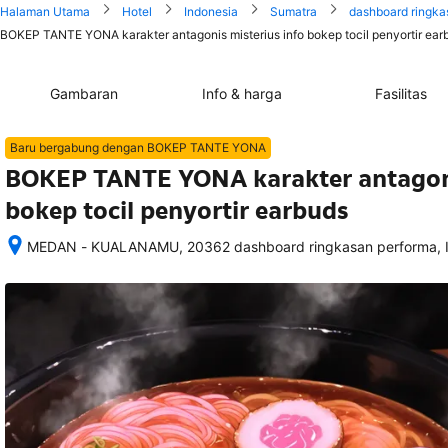
Halaman Utama
Hotel
Indonesia
Sumatra
dashboard ringka
BOKEP TANTE YONA karakter antagonis misterius info bokep tocil penyortir earb
Gambaran
Info & harga
Fasilitas
Baru bergabung dengan BOKEP TANTE YONA
BOKEP TANTE YONA karakter antagoni
bokep tocil penyortir earbuds
MEDAN - KUALANAMU, 20362 dashboard ringkasan performa, I
Setelah 
memesan, 
semua 
rincian 
akomodasi 
termasuk 
nomor 
telepon 
dan 
alamat 