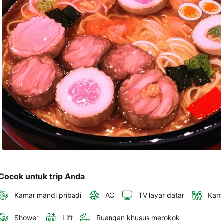
akan 
disertakan 
dalam 
konfirmasi 
pemesanan 
dan 
akun 
Anda.
Cocok untuk trip Anda
Kamar mandi pribadi
AC
TV layar datar
Kam
Shower
Lift
Ruangan khusus merokok