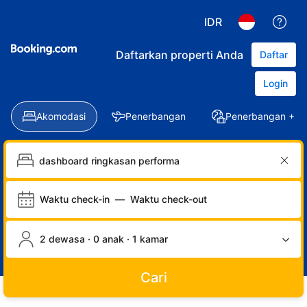
IDR
Daftarkan properti Anda
Daftar
Login
Akomodasi
Penerbangan
Penerbangan + Ho
Waktu check-in
—
Waktu check-out
2 dewasa · 0 anak · 1 kamar
Cari