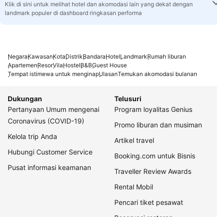
Klik di sini untuk melihat hotel dan akomodasi lain yang dekat dengan
landmark populer di dashboard ringkasan performa
Negara
Kawasan
Kota
Distrik
Bandara
Hotel
Landmark
Rumah liburan
Apartemen
Resor
Vila
Hostel
B&B
Guest House
Tempat istimewa untuk menginap
Ulasan
Temukan akomodasi bulanan
Dukungan
Telusuri
Pertanyaan Umum mengenai
Program loyalitas Genius
Coronavirus (COVID-19)
Promo liburan dan musiman
Kelola trip Anda
Artikel travel
Hubungi Customer Service
Booking.com untuk Bisnis
Pusat informasi keamanan
Traveller Review Awards
Rental Mobil
Pencari tiket pesawat