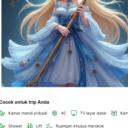
akan 
disertakan 
dalam 
konfirmasi 
pemesanan 
dan 
akun 
Anda.
Cocok untuk trip Anda
Kamar mandi pribadi
AC
TV layar datar
Kam
Shower
Lift
Ruangan khusus merokok