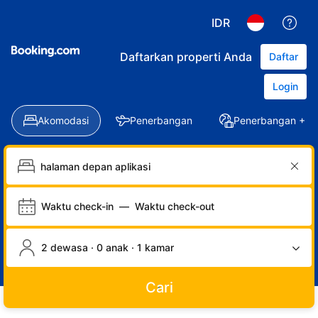
IDR
Daftarkan properti Anda
Daftar
Login
Akomodasi
Penerbangan
Penerbangan + Ho
Waktu check-in
—
Waktu check-out
2 dewasa · 0 anak · 1 kamar
Cari