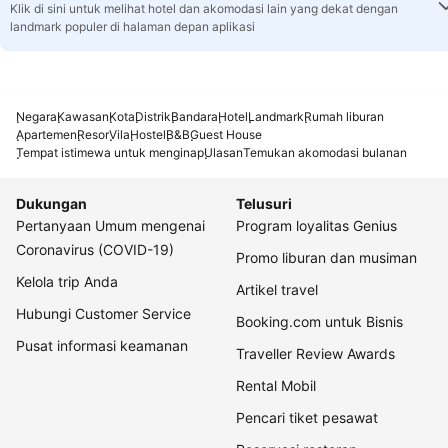
Klik di sini untuk melihat hotel dan akomodasi lain yang dekat dengan
landmark populer di halaman depan aplikasi
Negara
Kawasan
Kota
Distrik
Bandara
Hotel
Landmark
Rumah liburan
Apartemen
Resor
Vila
Hostel
B&B
Guest House
Tempat istimewa untuk menginap
Ulasan
Temukan akomodasi bulanan
Dukungan
Telusuri
Pertanyaan Umum mengenai
Program loyalitas Genius
Coronavirus (COVID-19)
Promo liburan dan musiman
Kelola trip Anda
Artikel travel
Hubungi Customer Service
Booking.com untuk Bisnis
Pusat informasi keamanan
Traveller Review Awards
Rental Mobil
Pencari tiket pesawat