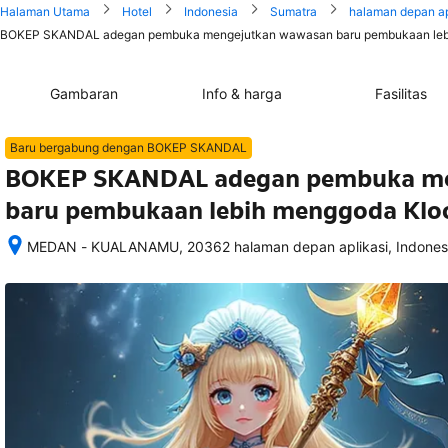
Halaman Utama
Hotel
Indonesia
Sumatra
halaman depan ap
BOKEP SKANDAL adegan pembuka mengejutkan wawasan baru pembukaan lebih 
Gambaran
Info & harga
Fasilitas
Baru bergabung dengan BOKEP SKANDAL
BOKEP SKANDAL adegan pembuka me
baru pembukaan lebih menggoda Kloo
MEDAN - KUALANAMU, 20362 halaman depan aplikasi, Indones
Setelah 
memesan, 
semua 
rincian 
akomodasi 
termasuk 
nomor 
telepon 
dan 
alamat 