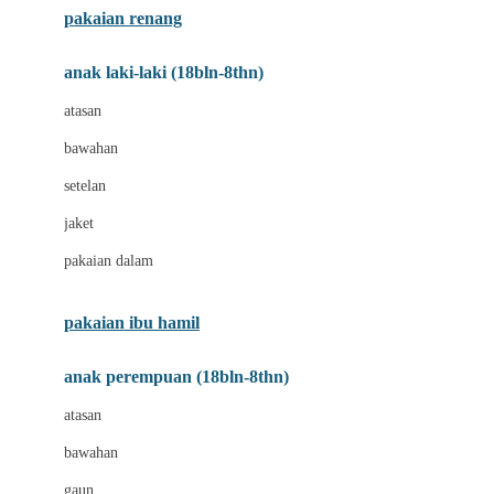
pakaian renang
Bumkins
anak laki-laki (18bln-8thn)
C
atasan
Cetaphil
bawahan
Chicco
setelan
Childlife
jaket
Clevamama
pakaian dalam
Cocolatte
Cottonseeds
pakaian ibu hamil
Cozy N Safe
anak perempuan (18bln-8thn)
Crane
atasan
Cybex
bawahan
D
gaun