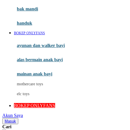
Moby
bak mandi
Momami
handuk
Mothercare
BOKEP ONLYFANS
Mustela
ayunan dan walker bayi
My Buddy Tag
My K
alas bermain anak bayi
N
mainan anak bayi
Naif
mothercare toys
Nike
elc toys
Nordic Natural
BOKEP ONLYFANS
Nuby
Akun Saya
Nuna
Masuk
Cari