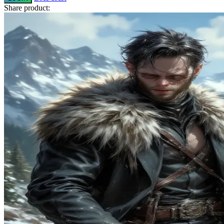
Share product:
Squishmallows
Starbooks
Stick-O
Stokke
Sudocrem
Sumimo
Sunnylife
Sun-Staches
Swimava
T
Tommee Tippee
Trunki
Tutti Bambini