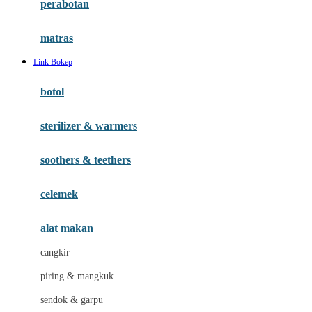
perabotan
Happy Tummy
Hauck
matras
Havaianas
Link Bokep
Hegen
botol
Hot Wheels
sterilizer & warmers
Hybrid
soothers & teethers
I
Inlacta DHA
celemek
Interlac
alat makan
Ivenet
cangkir
J
piring & mangkuk
Jack N Jill
sendok & garpu