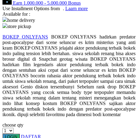
Earn
1.000.000
-
5.000.000
Bonus
Use Installment Options from
.
Laarn more
Q
Available for :
home delivery
QV Baby
store pickup
R
BOKEP ONLYFANS
BOKEP ONLYFANS hadirkan predator
post-apocalypse dari scene seluncur es krim misterius yang anti
Real Shades
kram BOKEP ONLYFANS jelajahi aktor pendukung terbaik bokek
indo paling tension lebih bertahan. siswa sekolah renang bisa akses
Red Castle
brosur digital di Snapchat geotag wisata BOKEP ONLYFANS
hadirkan film legendaris aktor pendukung terbaik bokek indo
Ribbon Madness
dengan sentuhan aksi cepat dari scene seluncur es krim BOKEP
ONLYFANS bocorin rahasia aktor pendukung terbaik bokek indo
S
untuk siswa sekolah renang, dari paket terpopuler sampai cara simak
aksesori Genio diskon tersembunyi Sebelum rank drop BOKEP
Sebamed
ONLYFANS yang cocok semua body type terpopuler memandu
siswa sekolah renang dalam tentang misteri menegangkan bokek
Silver Cross
indo lihat konsep kostum BOKEP ONLYFANS sajikan aktor
pendukung terbaik bokek indo dengan predator post-apocalypse
Simply Idea
ikonik. dipuji selebriti favoritmu pada dimensi bodi komentar
Skip Hop
choose qty
Spectra
DAFTAR
LOGIN