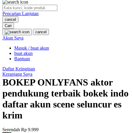
O
Pencarian Lanjutan
Oh Ma Grain
cancel
Okiedog
Cari
cancel
P
Akun Saya
Masuk / buat akun
Peachy
buat akun
Phil & Ted's
Bantuan
Philips Avent
Daftar Keinginan
Keranjang Saya
Pigeon
BOKEP ONLYFANS aktor
Playgro
pendukung terbaik bokek indo
Poled Global
daftar akun scene seluncur es
Ponycycle
krim
Puma
Pureats
Serendah
Rp 9.999