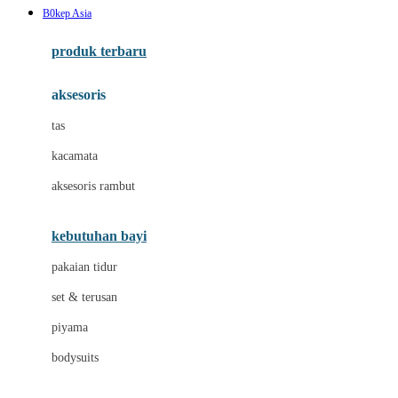
B0kep Asia
Azetabio
produk terbaru
B
aksesoris
Baabaasheepz
tas
Babiators
kacamata
Baby Dove
aksesoris rambut
Baby Jogger
Baby Rovega
kebutuhan bayi
Babybee
pakaian tidur
Banana Boat
set & terusan
Banz
piyama
Barbie
bodysuits
Beaba