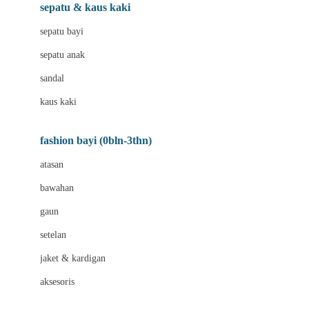
Beauty Barn
sepatu & kaus kaki
Bio Oil
sepatu bayi
Biolane
sepatu anak
Bite Fighters
sandal
Bizzi Growin
kaus kaki
Blackmores
fashion bayi (0bln-3thn)
Blooming Marvellous
atasan
Bonnels
bawahan
Bravado
gaun
Bruder
setelan
Brush Baby
jaket & kardigan
Buds Organics
aksesoris
Bugaboo
Buggygear