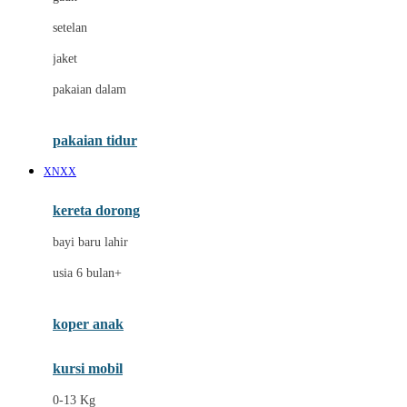
Dae Organics
setelan
Docare
jaket
Doona
pakaian dalam
Down To Earth
Drew
pakaian tidur
Dr. Brown's
XNXX
E
kereta dorong
ELC
bayi baru lahir
Ergobaby
usia 6 bulan+
Expert Care
koper anak
Ezyroller
kursi mobil
F
0-13 Kg