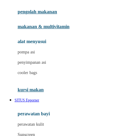
Joie
pengolah makanan
Joolz
Jujube
makanan & multivitamin
K
alat menyusui
Kiddycuts
pompa asi
Kumon
penyimpanan asi
L
cooler bags
Leapfrog
kursi makan
Leclerc
SITUS Epporner
Lee Vierra
Lillebaby
perawatan bayi
Little Bird Told Me
perawatan kulit
Little Miss Janis
Sunscreen