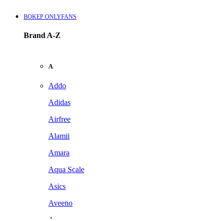
BOKEP ONLYFANS
Brand A-Z
A
Addo
Adidas
Airfree
Alamii
Amara
Aqua Scale
Asics
Aveeno
Awan