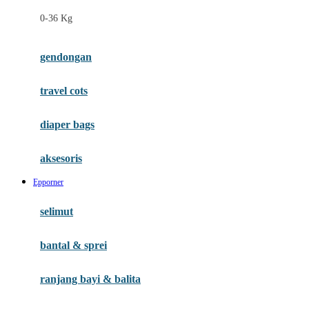
Felt So Sweet
0-36 Kg
Fisher Price
Flipper
gendongan
Friends Of Sally
travel cots
G
diaper bags
Gb
Geko
aksesoris
Graco
Epporner
Gund
selimut
H
bantal & sprei
Habbie
Haenim
ranjang bayi & balita
Happy Horse