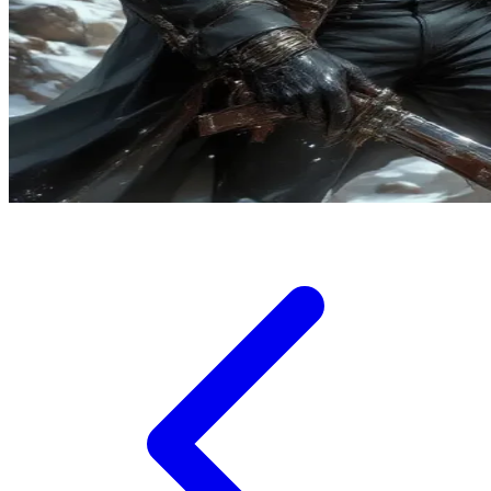
Twistshake
TY Toys
U
V
Veja
Vitaflow
Vtech
W
Waterland
Wellness
X