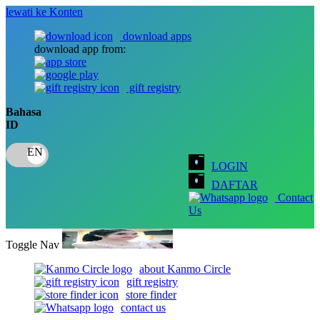
lewati ke Konten
download apps
download app from:
gift registry
Bahasa
ID
LOGIN
DAFTAR
Contact
Us
Toggle Nav
about Kanmo Circle
gift registry
store finder
contact us