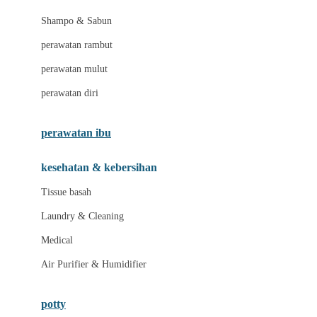
London Taxi
Shampo & Sabun
Love To Dream
perawatan rambut
perawatan mulut
M
perawatan diri
Magformers
Mama's Choice
perawatan ibu
Mamas&Papas
kesehatan & kebersihan
Mamaway
Tissue basah
Maxi Cosi
Laundry & Cleaning
Megabloks
Medical
Micro
Air Purifier & Humidifier
MiDeer
Mimi & Lula
potty
Mini Monkey