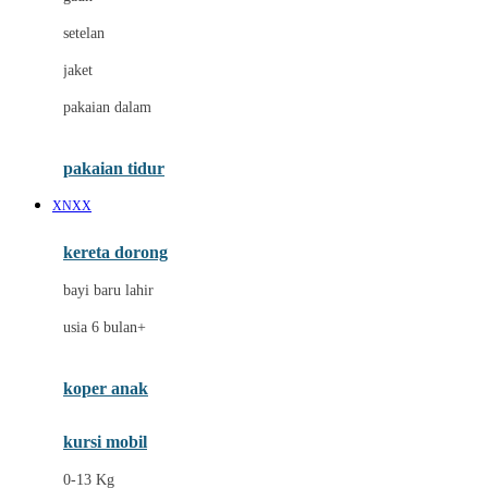
Dae Organics
setelan
Docare
jaket
Doona
pakaian dalam
Down To Earth
Drew
pakaian tidur
Dr. Brown's
XNXX
E
kereta dorong
ELC
bayi baru lahir
Ergobaby
usia 6 bulan+
Expert Care
koper anak
Ezyroller
kursi mobil
F
0-13 Kg