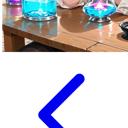
Twistshake
TY Toys
U
V
Veja
Vitaflow
Vtech
W
Waterland
Wellness
X