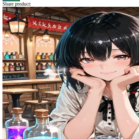
Share product:
Squishmallows
Starbooks
Stick-O
Stokke
Sudocrem
Sumimo
Sunnylife
Sun-Staches
Swimava
T
Tommee Tippee
Trunki
Tutti Bambini