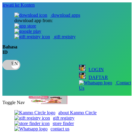
lewati ke Konten
download apps
download app from:
gift registry
Bahasa
ID
LOGIN
DAFTAR
Contact
Us
Toggle Nav
about Kanmo Circle
gift registry
store finder
contact us