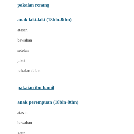
pakaian renang
Bumkins
anak laki-laki (18bln-8thn)
C
atasan
Cetaphil
bawahan
Chicco
setelan
Childlife
jaket
Clevamama
pakaian dalam
Cocolatte
Cottonseeds
pakaian ibu hamil
Cozy N Safe
anak perempuan (18bln-8thn)
Crane
atasan
Cybex
bawahan
D
gaun