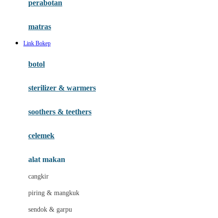
perabotan
Happy Tummy
Hauck
matras
Havaianas
Link Bokep
Hegen
botol
Hot Wheels
sterilizer & warmers
Hybrid
soothers & teethers
I
Inlacta DHA
celemek
Interlac
alat makan
Ivenet
cangkir
J
piring & mangkuk
Jack N Jill
sendok & garpu