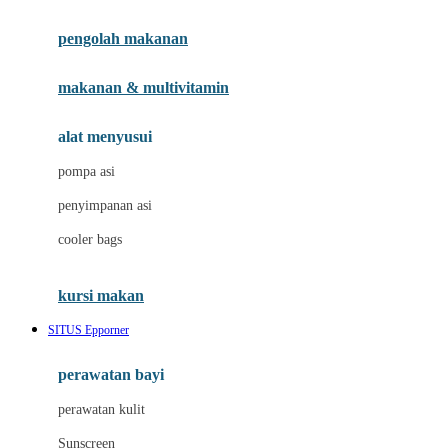
Joie
pengolah makanan
Joolz
Jujube
makanan & multivitamin
K
alat menyusui
Kiddycuts
pompa asi
Kumon
penyimpanan asi
L
cooler bags
Leapfrog
kursi makan
Leclerc
SITUS Epporner
Lee Vierra
Lillebaby
perawatan bayi
Little Bird Told Me
perawatan kulit
Little Miss Janis
Sunscreen