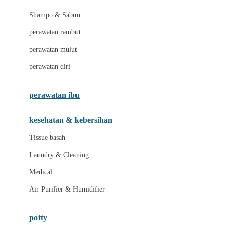
London Taxi
Shampo & Sabun
Love To Dream
perawatan rambut
perawatan mulut
M
perawatan diri
Magformers
Mama's Choice
perawatan ibu
Mamas&Papas
kesehatan & kebersihan
Mamaway
Tissue basah
Maxi Cosi
Laundry & Cleaning
Megabloks
Medical
Micro
Air Purifier & Humidifier
MiDeer
Mimi & Lula
potty
Mini Monkey