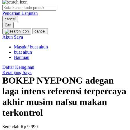
O
Pencarian Lanjutan
Oh Ma Grain
cancel
Okiedog
Cari
cancel
P
Akun Saya
Masuk / buat akun
Peachy
buat akun
Phil & Ted's
Bantuan
Philips Avent
Daftar Keinginan
Keranjang Saya
Pigeon
BOKEP NYEPONG adegan
Playgro
laga intens referensi terpercaya
Poled Global
akhir musim nafsu makan
Ponycycle
terkontrol
Puma
Pureats
Serendah
Rp 9.999