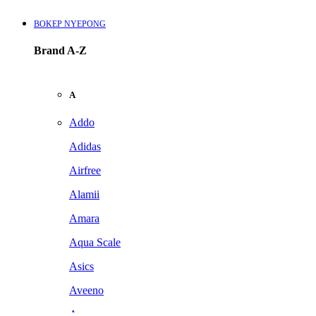
BOKEP NYEPONG
Brand A-Z
A
Addo
Adidas
Airfree
Alamii
Amara
Aqua Scale
Asics
Aveeno
Awan