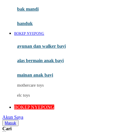
Moby
bak mandi
Momami
handuk
Mothercare
BOKEP NYEPONG
Mustela
ayunan dan walker bayi
My Buddy Tag
My K
alas bermain anak bayi
N
mainan anak bayi
Naif
mothercare toys
Nike
elc toys
Nordic Natural
BOKEP NYEPONG
Nuby
Akun Saya
Nuna
Masuk
Cari