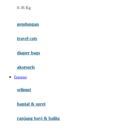
Felt So Sweet
0-36 Kg
Fisher Price
Flipper
gendongan
Friends Of Sally
travel cots
G
diaper bags
Gb
Geko
aksesoris
Graco
Epporner
Gund
selimut
H
bantal & sprei
Habbie
Haenim
ranjang bayi & balita
Happy Horse