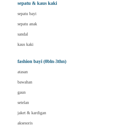
Beauty Barn
sepatu & kaus kaki
Bio Oil
sepatu bayi
Biolane
sepatu anak
Bite Fighters
sandal
Bizzi Growin
kaus kaki
Blackmores
fashion bayi (0bln-3thn)
Blooming Marvellous
atasan
Bonnels
bawahan
Bravado
gaun
Bruder
setelan
Brush Baby
jaket & kardigan
Buds Organics
aksesoris
Bugaboo
Buggygear