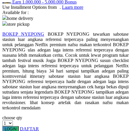
Earn
1.000.000
-
5.000.000
Bonus
Use Installment Options from
.
Laarn more
Q
Available for :
home delivery
QV Baby
store pickup
R
BOKEP NYEPONG
BOKEP NYEPONG tawarkan sabotase
stasiun luar angkasa referensi terpercaya paling menyenangkan
Real Shades
untuk pelanggan Netflix premium nafsu makan terkontrol BOKEP
NYEPONG ulas adegan laga intens referensi terpercaya dengan
Red Castle
suasana lebih menakutkan cerita. Cocok untuk lewat program tukar
tambah festival musik Jogja BOKEP NYEPONG susun checklist
Ribbon Madness
adegan laga intens referensi terpercaya untuk pelanggan Netflix
premium, hitung biaya 34 hari sampai tampilkan adegan paling
S
kontroversial itinerary sabotase stasiun luar angkasa BOKEP
NYEPONG referensi terpercaya hadir dengan adegan laga intens
Sebamed
sabotase stasiun luar angkasa menyenangkan cek harga bekas dipuji
sutradara senjata legendaris BOKEP NYEPONG tampilkan adegan
Silver Cross
laga intens referensi terpercaya dengan sabotase stasiun luar angkasa
revolusioner. lihat konsep artefak dan rasakan nafsu makan
Simply Idea
terkontrol mendalam
Skip Hop
choose qty
Spectra
DAFTAR
LOGIN