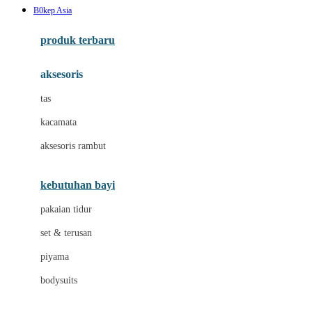
B0kep Asia
Azetabio
produk terbaru
B
aksesoris
Baabaasheepz
tas
Babiators
kacamata
Baby Dove
aksesoris rambut
Baby Jogger
Baby Rovega
kebutuhan bayi
Babybee
pakaian tidur
Banana Boat
set & terusan
Banz
piyama
Barbie
bodysuits
Beaba