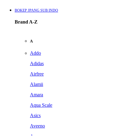
BOKEP JPANG SUB INDO
Brand A-Z
A
Addo
Adidas
Airfree
Alamii
Amara
Aqua Scale
Asics
Aveeno
Awan