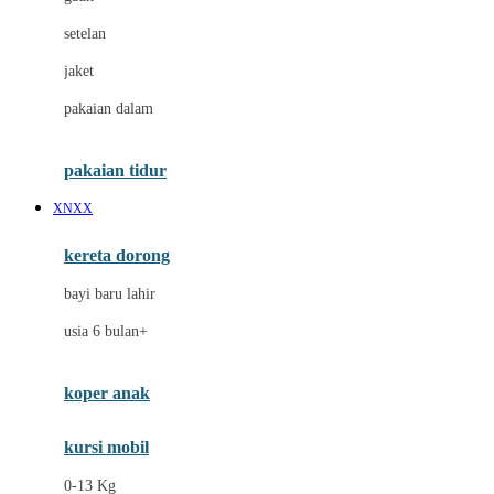
Dae Organics
setelan
Docare
jaket
Doona
pakaian dalam
Down To Earth
Drew
pakaian tidur
Dr. Brown's
XNXX
E
kereta dorong
ELC
bayi baru lahir
Ergobaby
usia 6 bulan+
Expert Care
koper anak
Ezyroller
kursi mobil
F
0-13 Kg