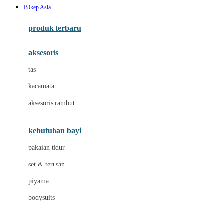
B0kep Asia
Azetabio
produk terbaru
B
aksesoris
Baabaasheepz
tas
Babiators
kacamata
Baby Dove
aksesoris rambut
Baby Jogger
Baby Rovega
kebutuhan bayi
Babybee
pakaian tidur
Banana Boat
set & terusan
Banz
piyama
Barbie
bodysuits
Beaba