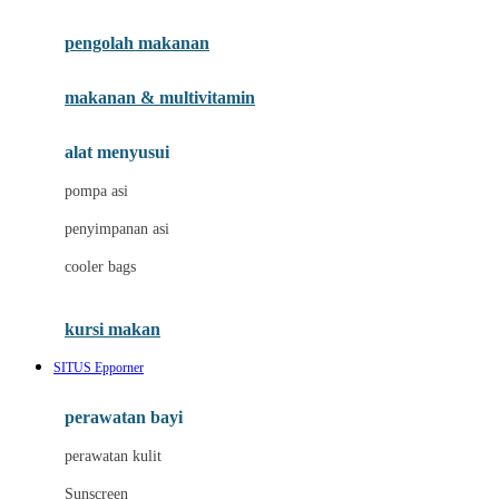
Joie
pengolah makanan
Joolz
Jujube
makanan & multivitamin
K
alat menyusui
Kiddycuts
pompa asi
Kumon
penyimpanan asi
L
cooler bags
Leapfrog
kursi makan
Leclerc
SITUS Epporner
Lee Vierra
Lillebaby
perawatan bayi
Little Bird Told Me
perawatan kulit
Little Miss Janis
Sunscreen