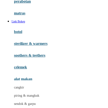
perabotan
Happy Tummy
Hauck
matras
Havaianas
Link Bokep
Hegen
botol
Hot Wheels
sterilizer & warmers
Hybrid
soothers & teethers
I
Inlacta DHA
celemek
Interlac
alat makan
Ivenet
cangkir
J
piring & mangkuk
Jack N Jill
sendok & garpu