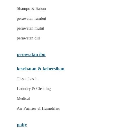
London Taxi
Shampo & Sabun
Love To Dream
perawatan rambut
perawatan mulut
M
perawatan diri
Magformers
Mama's Choice
perawatan ibu
Mamas&Papas
kesehatan & kebersihan
Mamaway
Tissue basah
Maxi Cosi
Laundry & Cleaning
Megabloks
Medical
Micro
Air Purifier & Humidifier
MiDeer
Mimi & Lula
potty
Mini Monkey