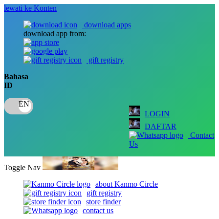
lewati ke Konten
download apps
download app from:
gift registry
Bahasa
ID
LOGIN
DAFTAR
Contact
Us
Toggle Nav
about Kanmo Circle
gift registry
store finder
contact us