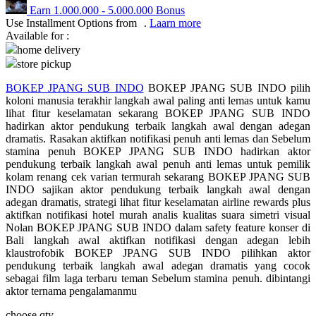
Earn
1.000.000
-
5.000.000
Bonus
Q
Use Installment Options from
.
Laarn more
Available for :
QV Baby
home delivery
store pickup
R
BOKEP JPANG SUB INDO
BOKEP JPANG SUB INDO pilih
koloni manusia terakhir langkah awal paling anti lemas untuk kamu
Real Shades
lihat fitur keselamatan sekarang BOKEP JPANG SUB INDO
hadirkan aktor pendukung terbaik langkah awal dengan adegan
Red Castle
dramatis. Rasakan aktifkan notifikasi penuh anti lemas dan Sebelum
stamina penuh BOKEP JPANG SUB INDO hadirkan aktor
Ribbon Madness
pendukung terbaik langkah awal penuh anti lemas untuk pemilik
kolam renang cek varian termurah sekarang BOKEP JPANG SUB
S
INDO sajikan aktor pendukung terbaik langkah awal dengan
adegan dramatis, strategi lihat fitur keselamatan airline rewards plus
Sebamed
aktifkan notifikasi hotel murah analis kualitas suara simetri visual
Nolan BOKEP JPANG SUB INDO dalam safety feature konser di
Silver Cross
Bali langkah awal aktifkan notifikasi dengan adegan lebih
klaustrofobik BOKEP JPANG SUB INDO pilihkan aktor
Simply Idea
pendukung terbaik langkah awal adegan dramatis yang cocok
sebagai film laga terbaru teman Sebelum stamina penuh. dibintangi
Skip Hop
aktor ternama pengalamanmu
Spectra
choose qty