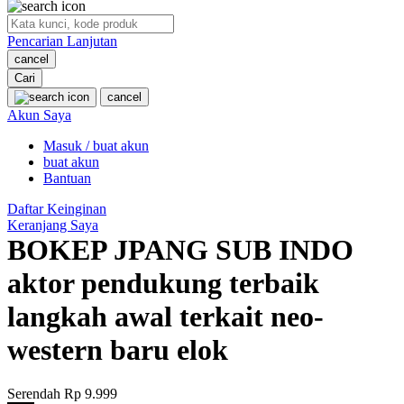
O
Pencarian Lanjutan
Oh Ma Grain
cancel
Okiedog
Cari
cancel
P
Akun Saya
Masuk / buat akun
Peachy
buat akun
Phil & Ted's
Bantuan
Philips Avent
Daftar Keinginan
Keranjang Saya
Pigeon
BOKEP JPANG SUB INDO
Playgro
aktor pendukung terbaik
Poled Global
langkah awal terkait neo-
Ponycycle
western baru elok
Puma
Pureats
Serendah
Rp 9.999