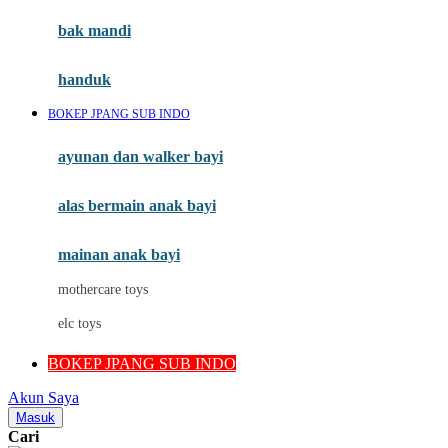
Moby
bak mandi
Momami
handuk
Mothercare
BOKEP JPANG SUB INDO
Mustela
ayunan dan walker bayi
My Buddy Tag
My K
alas bermain anak bayi
N
mainan anak bayi
Naif
mothercare toys
Nike
elc toys
Nordic Natural
BOKEP JPANG SUB INDO
Nuby
Akun Saya
Nuna
Masuk
Cari