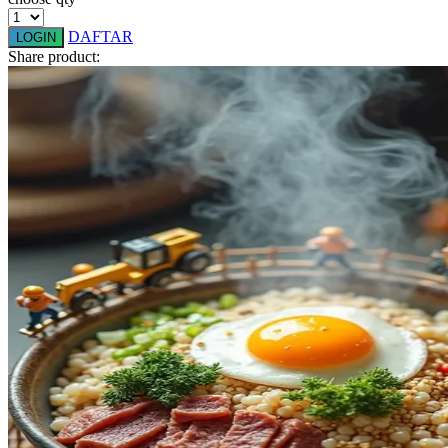
Squishmallows
DAFTAR
LOGIN
Starbooks
Share product:
Stick-O
Stokke
Sudocrem
Sumimo
Sunnylife
Sun-Staches
Swimava
T
Tommee Tippee
Trunki
Tutti Bambini