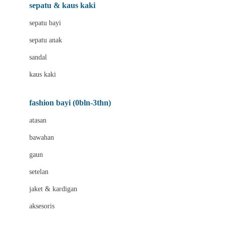
Beauty Barn
sepatu & kaus kaki
Bio Oil
sepatu bayi
Biolane
sepatu anak
Bite Fighters
sandal
Bizzi Growin
kaus kaki
Blackmores
fashion bayi (0bln-3thn)
Blooming Marvellous
atasan
Bonnels
bawahan
Bravado
gaun
Bruder
setelan
Brush Baby
jaket & kardigan
Buds Organics
aksesoris
Bugaboo
Buggygear