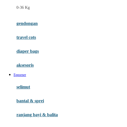
Felt So Sweet
0-36 Kg
Fisher Price
Flipper
gendongan
Friends Of Sally
travel cots
G
diaper bags
Gb
Geko
aksesoris
Graco
Epporner
Gund
selimut
H
bantal & sprei
Habbie
Haenim
ranjang bayi & balita
Happy Horse