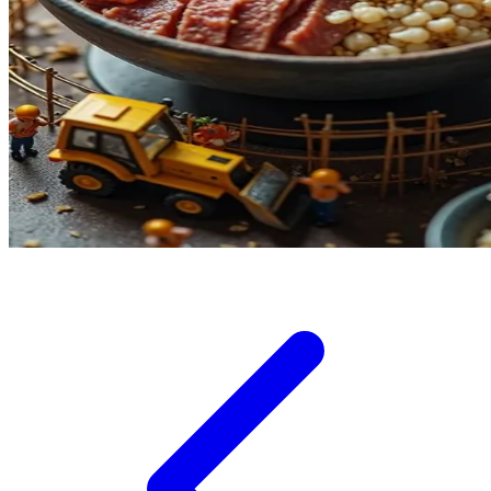
Twistshake
TY Toys
U
V
Veja
Vitaflow
Vtech
W
Waterland
Wellness
X