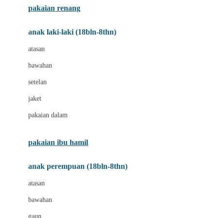
pakaian renang
Bumkins
anak laki-laki (18bln-8thn)
C
atasan
Cetaphil
bawahan
Chicco
setelan
Childlife
jaket
Clevamama
pakaian dalam
Cocolatte
Cottonseeds
pakaian ibu hamil
Cozy N Safe
anak perempuan (18bln-8thn)
Crane
atasan
Cybex
bawahan
D
gaun