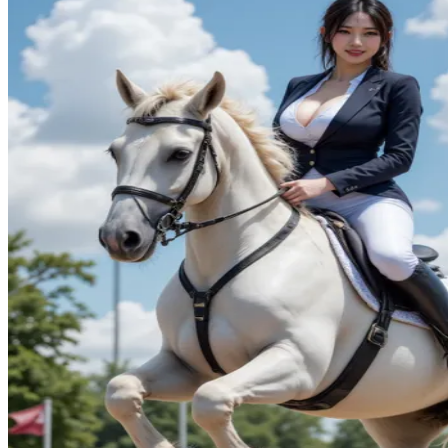
Squishmallows
Starbooks
Stick-O
Stokke
Sudocrem
Sumimo
Sunnylife
Sun-Staches
Swimava
T
Tommee Tippee
Trunki
Tutti Bambini