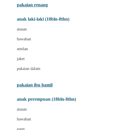
pakaian renang
Bumkins
anak laki-laki (18bln-8thn)
C
atasan
Cetaphil
bawahan
Chicco
setelan
Childlife
jaket
Clevamama
pakaian dalam
Cocolatte
Cottonseeds
pakaian ibu hamil
Cozy N Safe
anak perempuan (18bln-8thn)
Crane
atasan
Cybex
bawahan
D
gaun