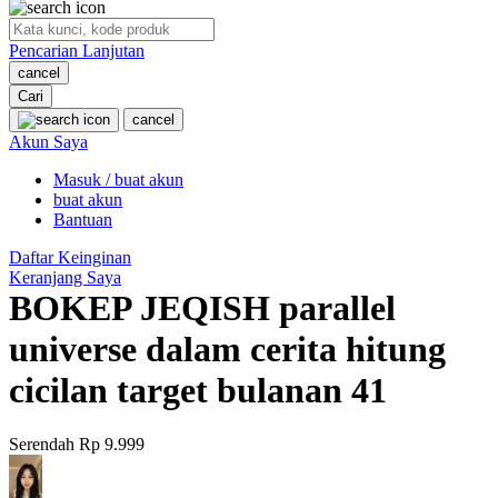
O
Pencarian Lanjutan
Oh Ma Grain
cancel
Okiedog
Cari
cancel
P
Akun Saya
Masuk / buat akun
Peachy
buat akun
Phil & Ted's
Bantuan
Philips Avent
Daftar Keinginan
Keranjang Saya
Pigeon
BOKEP JEQISH parallel
Playgro
universe dalam cerita hitung
Poled Global
cicilan target bulanan 41
Ponycycle
Serendah
Rp 9.999
Puma
Pureats