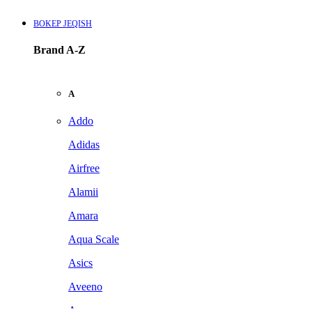
BOKEP JEQISH
Brand A-Z
A
Addo
Adidas
Airfree
Alamii
Amara
Aqua Scale
Asics
Aveeno
Awan