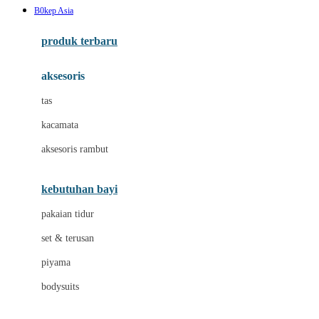
B0kep Asia
Azetabio
produk terbaru
B
aksesoris
Baabaasheepz
tas
Babiators
kacamata
Baby Dove
aksesoris rambut
Baby Jogger
Baby Rovega
kebutuhan bayi
Babybee
pakaian tidur
Banana Boat
set & terusan
Banz
piyama
Barbie
bodysuits
Beaba