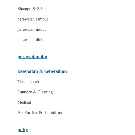
London Taxi
Shampo & Sabun
Love To Dream
perawatan rambut
perawatan mulut
M
perawatan diri
Magformers
Mama's Choice
perawatan ibu
Mamas&Papas
kesehatan & kebersihan
Mamaway
Tissue basah
Maxi Cosi
Laundry & Cleaning
Megabloks
Medical
Micro
Air Purifier & Humidifier
MiDeer
Mimi & Lula
potty
Mini Monkey