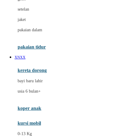
Dae Organics
setelan
Docare
jaket
Doona
pakaian dalam
Down To Earth
Drew
pakaian tidur
Dr. Brown's
XNXX
E
kereta dorong
ELC
bayi baru lahir
Ergobaby
usia 6 bulan+
Expert Care
koper anak
Ezyroller
kursi mobil
F
0-13 Kg