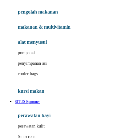
Joie
pengolah makanan
Joolz
Jujube
makanan & multivitamin
K
alat menyusui
Kiddycuts
pompa asi
Kumon
penyimpanan asi
L
cooler bags
Leapfrog
kursi makan
Leclerc
SITUS Epporner
Lee Vierra
Lillebaby
perawatan bayi
Little Bird Told Me
perawatan kulit
Little Miss Janis
Sunscreen