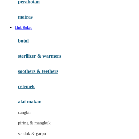
perabotan
Happy Tummy
Hauck
matras
Havaianas
Link Bokep
Hegen
botol
Hot Wheels
sterilizer & warmers
Hybrid
soothers & teethers
I
Inlacta DHA
celemek
Interlac
alat makan
Ivenet
cangkir
J
piring & mangkuk
Jack N Jill
sendok & garpu