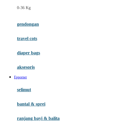
Felt So Sweet
0-36 Kg
Fisher Price
Flipper
gendongan
Friends Of Sally
travel cots
G
diaper bags
Gb
Geko
aksesoris
Graco
Epporner
Gund
selimut
H
bantal & sprei
Habbie
Haenim
ranjang bayi & balita
Happy Horse