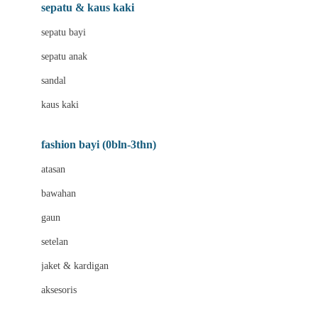
Beauty Barn
sepatu & kaus kaki
Bio Oil
sepatu bayi
Biolane
sepatu anak
Bite Fighters
sandal
Bizzi Growin
kaus kaki
Blackmores
fashion bayi (0bln-3thn)
Blooming Marvellous
atasan
Bonnels
bawahan
Bravado
gaun
Bruder
setelan
Brush Baby
jaket & kardigan
Buds Organics
aksesoris
Bugaboo
Buggygear