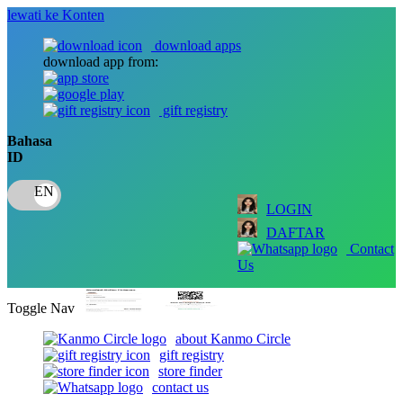
lewati ke Konten
download apps
download app from:
gift registry
Bahasa
ID
LOGIN
DAFTAR
Contact
Us
Toggle Nav
about Kanmo Circle
gift registry
store finder
contact us