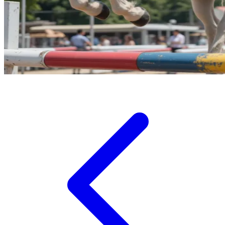
Twistshake
TY Toys
U
V
Veja
Vitaflow
Vtech
W
Waterland
Wellness
X