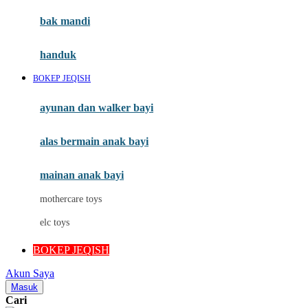
Moby
bak mandi
Momami
handuk
Mothercare
BOKEP JEQISH
Mustela
ayunan dan walker bayi
My Buddy Tag
My K
alas bermain anak bayi
N
mainan anak bayi
Naif
mothercare toys
Nike
elc toys
Nordic Natural
BOKEP JEQISH
Nuby
Akun Saya
Nuna
Masuk
Cari