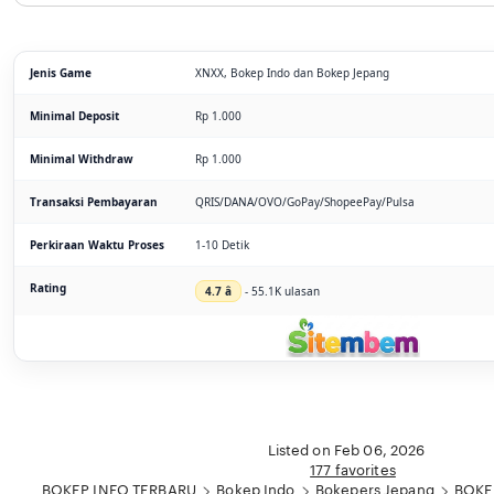
Jenis Game
XNXX, Bokep Indo dan Bokep Jepang
Minimal Deposit
Rp 1.000
Minimal Withdraw
Rp 1.000
Transaksi Pembayaran
QRIS/DANA/OVO/GoPay/ShopeePay/Pulsa
Perkiraan Waktu Proses
1-10 Detik
Rating
4.7 â­
- 55.1K ulasan
Listed on Feb 06, 2026
177 favorites
BOKEP INFO TERBARU
Bokep Indo
Bokepers Jepang
BOKE