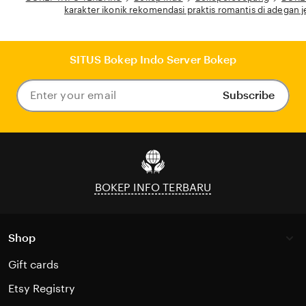
karakter ikonik rekomendasi praktis romantis di adegan
SITUS Bokep Indo Server Bokep
Subscribe
Enter
your
email
BOKEP INFO TERBARU
Shop
Gift cards
Etsy Registry