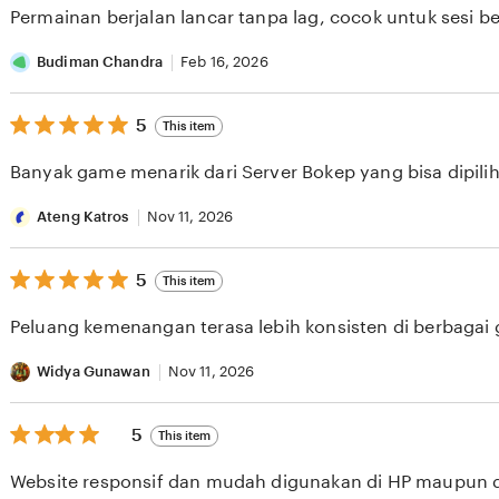
of
Permainan berjalan lancar tanpa lag, cocok untuk sesi b
5
stars
Budiman Chandra
Feb 16, 2026
5
5
This item
out
of
Banyak game menarik dari Server Bokep yang bisa dipilih 
5
stars
Ateng Katros
Nov 11, 2026
5
5
This item
out
of
Peluang kemenangan terasa lebih konsisten di berbagai
5
stars
Widya Gunawan
Nov 11, 2026
5
5
This item
out
of
Website responsif dan mudah digunakan di HP maupun 
5