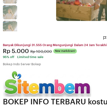
Banyak Dikunjungi 31.555 Orang Mengunjungi Dalam 24 Jam Terakhi
Price:
Rp 5.000
Original
Rp 100,000
New markdown!
Price:
95% off
Limited time sale
Bokep Indo Server Bokep
BOKEP INFO TERBARU kostu