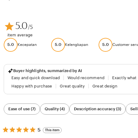
5.0
/5
item average
5.0
5.0
5.0
Kecepatan
Kelengkapan
Customer serv
Buyer highlights, summarized by AI
Easy and quick download
Would recommend
Exactly what
Happy with purchase
Great quality
Great design
Filter
Ease of use (7)
Quality (4)
Description accuracy (3)
Sell
by
category
5
5
This item
out