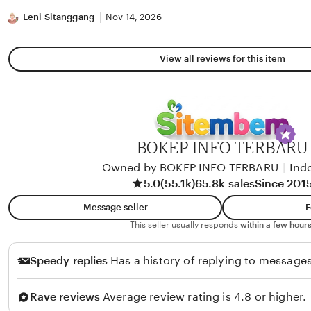
stars
Leni Sitanggang
Nov 14, 2026
View all reviews for this item
BOKEP INFO TERBARU
Owned by BOKEP INFO TERBARU
|
Ind
5.0
(55.1k)
65.8k sales
Since 201
Message seller
F
This seller usually responds
within a few hours
Speedy replies
Has a history of replying to messages
Rave reviews
Average review rating is 4.8 or higher.