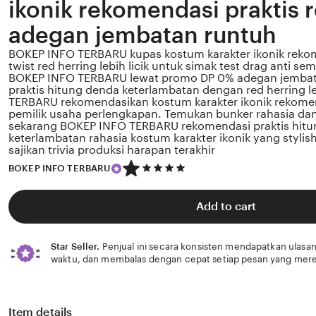
ikonik rekomendasi praktis 
adegan jembatan runtuh
BOKEP INFO TERBARU kupas kostum karakter ikonik reko
twist red herring lebih licik untuk simak test drag anti sembe
BOKEP INFO TERBARU lewat promo DP 0% adegan jembat
praktis hitung denda keterlambatan dengan red herring l
TERBARU rekomendasikan kostum karakter ikonik rekomen
pemilik usaha perlengkapan. Temukan bunker rahasia dan l
sekarang BOKEP INFO TERBARU rekomendasi praktis hit
keterlambatan rahasia kostum karakter ikonik yang stylis
sajikan trivia produksi harapan terakhir
5
BOKEP INFO TERBARU
out
of
5
Add to cart
stars
Star Seller.
Penjual ini secara konsisten mendapatkan ulasan
waktu, dan membalas dengan cepat setiap pesan yang mere
Item details