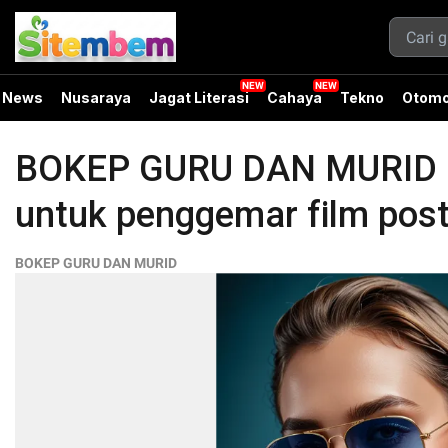
News
Nusaraya
Jagat Literasi
Cahaya
Tekno
Otomo
BOKEP GURU DAN MURID ad
untuk penggemar film post-
BOKEP GURU DAN MURID