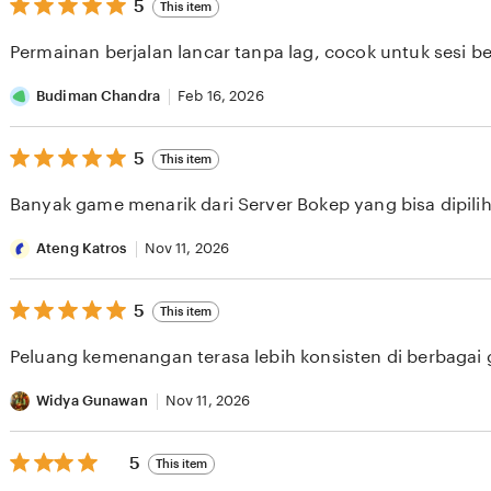
5
5
This item
out
of
Permainan berjalan lancar tanpa lag, cocok untuk sesi b
5
stars
Budiman Chandra
Feb 16, 2026
5
5
This item
out
of
Banyak game menarik dari Server Bokep yang bisa dipilih 
5
stars
Ateng Katros
Nov 11, 2026
5
5
This item
out
of
Peluang kemenangan terasa lebih konsisten di berbagai
5
stars
Widya Gunawan
Nov 11, 2026
5
5
This item
out