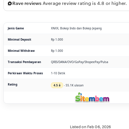
Rave reviews
Average review rating is 4.8 or higher.
Jenis Game
XNXX, Bokep Indo dan Bokep Jepang
Minimal Deposit
Rp 1.000
Minimal Withdraw
Rp 1.000
Transaksi Pembayaran
QRIS/DANA/OVO/GoPay/ShopeePay/Pulsa
Perkiraan Waktu Proses
1-10 Detik
Rating
4.5 â­
- 55.1K ulasan
Listed on Feb 06, 2026