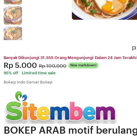
Banyak Dikunjungi 31.555 Orang Mengunjungi Dalam 24 Jam Terakhi
Price:
Rp 5.000
Original
Rp 100,000
New markdown!
Price:
95% off
Limited time sale
Bokep Indo Server Bokep
BOKEP ARAB motif berulang