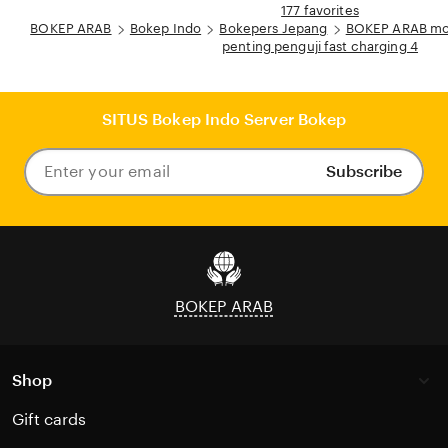
177 favorites
BOKEP ARAB
Bokep Indo
Bokepers Jepang
BOKEP ARAB moti
penting penguji fast charging 4
SITUS Bokep Indo Server Bokep
Subscribe
Enter
your
email
BOKEP ARAB
Shop
Gift cards