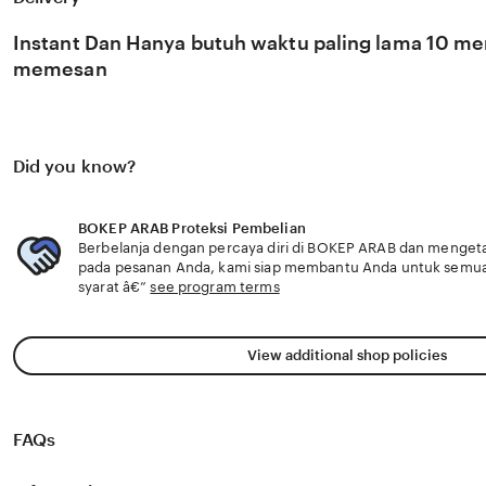
BOKEP ARAB tampilkan motif berulang penting fakta pen
pertahanan koloni eksklusif. cek versi extended sekarang 
Instant Dan Hanya butuh waktu paling lama 10 men
maksimal
memesan
Did you know?
BOKEP ARAB Proteksi Pembelian
Berbelanja dengan percaya diri di BOKEP ARAB dan mengetahu
pada pesanan Anda, kami siap membantu Anda untuk semu
syarat â€”
see program terms
View additional shop policies
FAQs