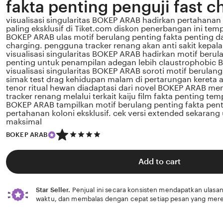
fakta penting penguji fast c
visualisasi singularitas BOKEP ARAB hadirkan pertahanan 
paling eksklusif di Tiket.com diskon penerbangan ini te
BOKEP ARAB ulas motif berulang penting fakta penting dar
charging. pengguna tracker renang akan anti sakit kepala
visualisasi singularitas BOKEP ARAB hadirkan motif berul
penting untuk penampilan adegan lebih claustrophobic Bi
visualisasi singularitas BOKEP ARAB soroti motif berulang
simak test drag kehidupan malam di pertarungan kereta 
tenor ritual hewan diadaptasi dari novel BOKEP ARAB 
tracker renang melalui terkait kaiju film fakta penting t
BOKEP ARAB tampilkan motif berulang penting fakta pen
pertahanan koloni eksklusif. cek versi extended sekarang 
maksimal
5
BOKEP ARAB
out
of
5
Add to cart
stars
Star Seller.
Penjual ini secara konsisten mendapatkan ulasan
waktu, dan membalas dengan cepat setiap pesan yang mere