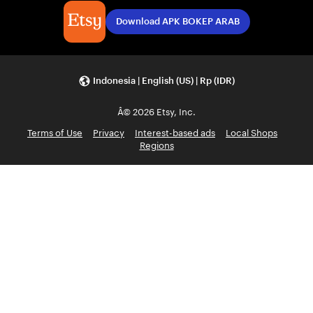
Download APK BOKEP ARAB
Indonesia | English (US) | Rp (IDR)
Â© 2026 Etsy, Inc.
Terms of Use
Privacy
Interest-based ads
Local Shops
Regions