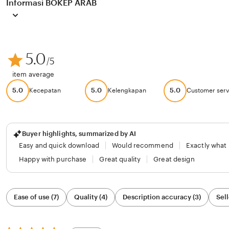
Informasi BOKEP ARAB
5.0
/5
item average
5.0
5.0
5.0
Kecepatan
Kelengkapan
Customer serv
Buyer highlights, summarized by AI
Easy and quick download
Would recommend
Exactly what
Happy with purchase
Great quality
Great design
Filter
Ease of use (7)
Quality (4)
Description accuracy (3)
Sell
by
category