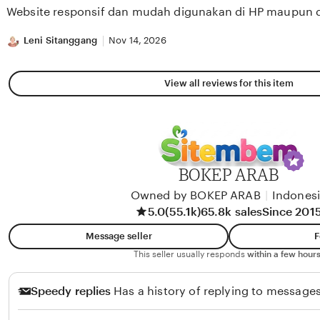
of
Website responsif dan mudah digunakan di HP maupun 
5
stars
Leni Sitanggang
Nov 14, 2026
View all reviews for this item
BOKEP ARAB
Owned by BOKEP ARAB
|
Indones
5.0
(55.1k)
65.8k sales
Since 201
Message seller
F
This seller usually responds
within a few hours
Speedy replies
Has a history of replying to messages