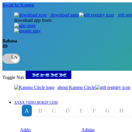
lewati ke Konten
download apps
gift reg
download app from:
Bahasa
ID
Toggle Nav
about Kanmo Circle
XNXX VIDIO BOKEP COM
A
B
C
D
E
F
G
H
Addo
Adidas