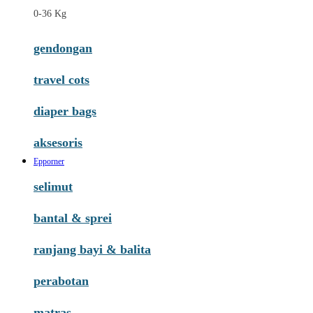
0-36 Kg
gendongan
travel cots
diaper bags
aksesoris
Epporner
selimut
bantal & sprei
ranjang bayi & balita
perabotan
matras