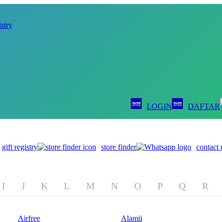
istry
LOGIN
DAFTAR
gift registry
store finder
contact 
I
J
K
L
M
N
O
P
Q
R
Airfree
Alamii