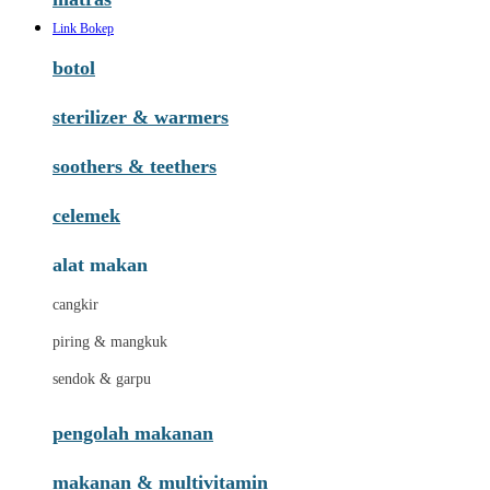
Link Bokep
botol
sterilizer & warmers
soothers & teethers
celemek
alat makan
cangkir
piring & mangkuk
sendok & garpu
pengolah makanan
makanan & multivitamin