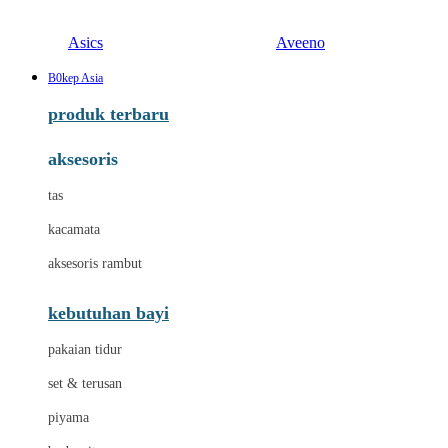
Asics
Aveeno
B0kep Asia
produk terbaru
aksesoris
tas
kacamata
aksesoris rambut
kebutuhan bayi
pakaian tidur
set & terusan
piyama