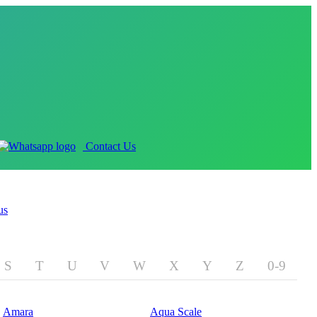
Contact Us
us
S
T
U
V
W
X
Y
Z
0-9
Amara
Aqua Scale