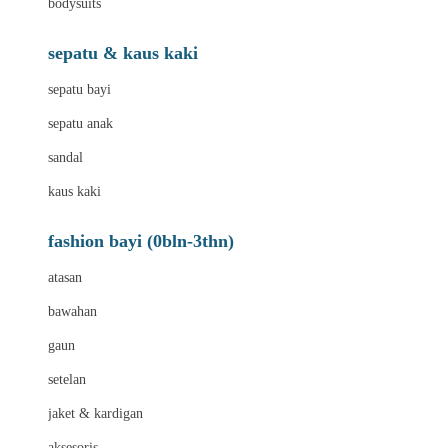
bodysuits
sepatu & kaus kaki
sepatu bayi
sepatu anak
sandal
kaus kaki
fashion bayi (0bln-3thn)
atasan
bawahan
gaun
setelan
jaket & kardigan
aksesoris