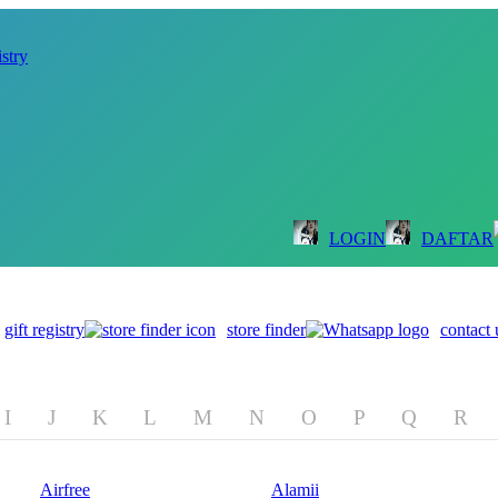
istry
LOGIN
DAFTAR
gift registry
store finder
contact 
I
J
K
L
M
N
O
P
Q
R
Airfree
Alamii