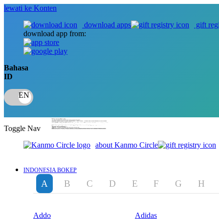
lewati ke Konten
download apps
gift reg
download app from:
Bahasa
ID
Toggle Nav
about Kanmo Circle
INDONESIA BOKEP
A
B
C
D
E
F
G
H
Addo
Adidas