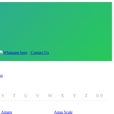
Contact Us
us
S
T
U
V
W
X
Y
Z
0-9
Amara
Aqua Scale