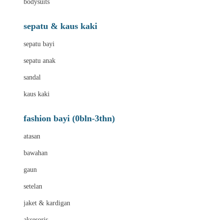
bodysuits
sepatu & kaus kaki
sepatu bayi
sepatu anak
sandal
kaus kaki
fashion bayi (0bln-3thn)
atasan
bawahan
gaun
setelan
jaket & kardigan
aksesoris