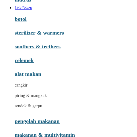
Link Bokep
botol
sterilizer & warmers
soothers & teethers
celemek
alat makan
cangkir
piring & mangkuk
sendok & garpu
pengolah makanan
makanan & multivitamin