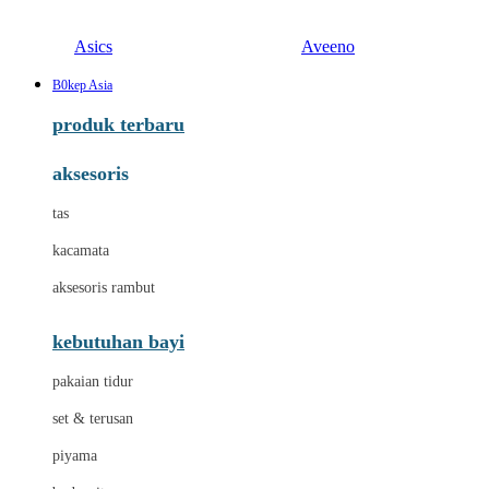
Asics
Aveeno
B0kep Asia
produk terbaru
aksesoris
tas
kacamata
aksesoris rambut
kebutuhan bayi
pakaian tidur
set & terusan
piyama