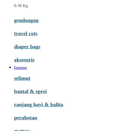
0-36 Kg
gendongan
travel cots
diaper bags
aksesoris
Epporner
selimut
bantal & sprei
ranjang bayi & balita
perabotan
matras