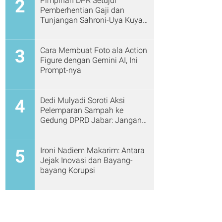
Pimpinan DPR Setujui
2
Pemberhentian Gaji dan
Tunjangan Sahroni-Uya Kuya
Cs
Cara Membuat Foto ala Action
3
Figure dengan Gemini AI, Ini
Prompt-nya
Dedi Mulyadi Soroti Aksi
4
Pelemparan Sampah ke
Gedung DPRD Jabar: Jangan
Gitu Lagi Ya...
Ironi Nadiem Makarim: Antara
5
Jejak Inovasi dan Bayang-
bayang Korupsi