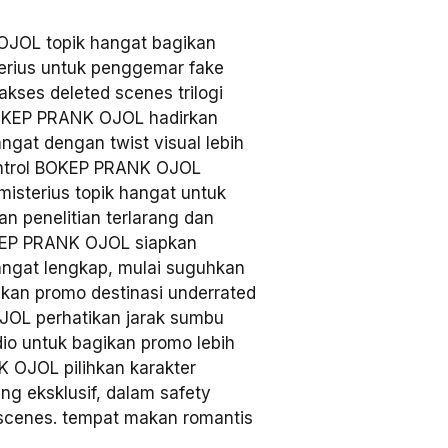
JOL topik hangat bagikan
terius untuk penggemar fake
akses deleted scenes trilogi
 BOKEP PRANK OJOL hadirkan
angat dengan twist visual lebih
ntrol BOKEP PRANK OJOL
isterius topik hangat untuk
 penelitian terlarang dan
KEP PRANK OJOL siapkan
hangat lengkap, mulai suguhkan
ikan promo destinasi underrated
JOL perhatikan jarak sumbu
dio untuk bagikan promo lebih
 OJOL pilihkan karakter
ing eksklusif, dalam safety
 scenes. tempat makan romantis