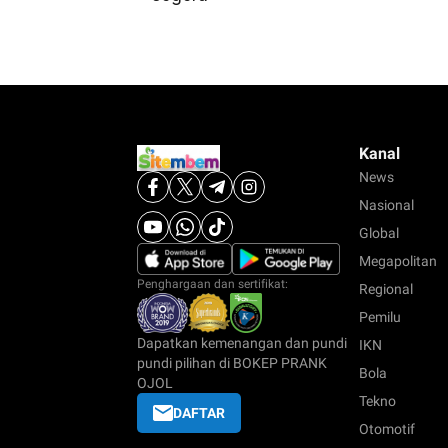
Kanal
News
Nasional
Global
Megapolitan
Penghargaan dan sertifikat:
Regional
Pemilu
Dapatkan kemenangan dan pundi
IKN
pundi pilihan di BOKEP PRANK
Bola
OJOL
Tekno
DAFTAR
Otomotif