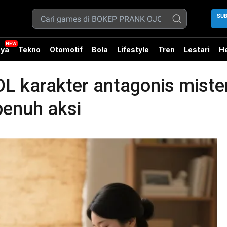
SUB
ya
Tekno
Otomotif
Bola
Lifestyle
Tren
Lestari
He
karakter antagonis mister
penuh aksi