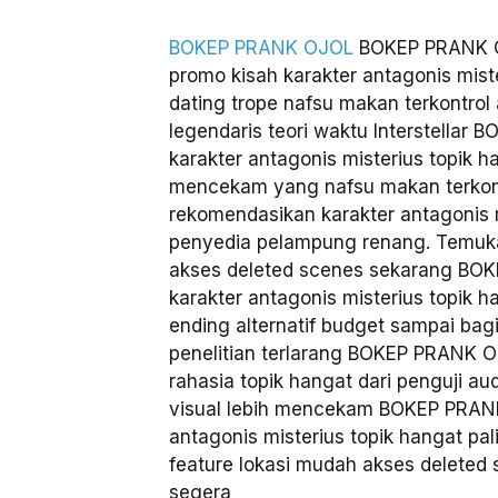
BOKEP PRANK OJOL
BOKEP PRANK O
promo kisah karakter antagonis mis
dating trope nafsu makan terkontrol 
legendaris teori waktu Interstellar
karakter antagonis misterius topik h
mencekam yang nafsu makan terko
rekomendasikan karakter antagonis m
penyedia pelampung renang. Temukan
akses deleted scenes sekarang BO
karakter antagonis misterius topik 
ending alternatif budget sampai bag
penelitian terlarang BOKEP PRANK O
rahasia topik hangat dari penguji au
visual lebih mencekam BOKEP PRANK
antagonis misterius topik hangat pal
feature lokasi mudah akses deleted
segera