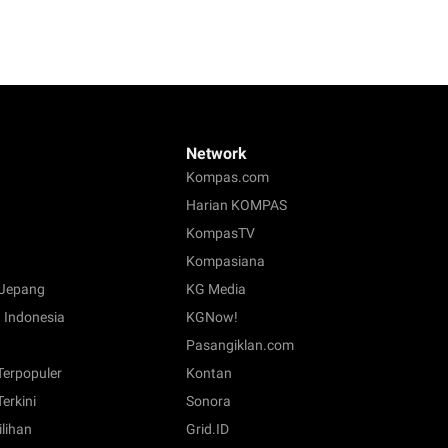
Network
Kompas.com
Harian KOMPAS
KompasTV
Kompasiana
Jepang
KG Media
 Indonesia
KGNow!
Pasangiklan.com
 Terpopuler
Kontan
Terkini
Sonora
ilihan
Grid.ID