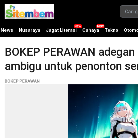
News
Nusaraya
Jagat Literasi
Cahaya
Tekno
Otomo
BOKEP PERAWAN adegan mon
ambigu untuk penonton seri
BOKEP PERAWAN