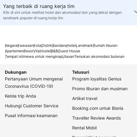
Yang terbaik di ruang kerja tim
Klik di sini untuk melihat hotel dan akomodasi lain yang dekat dengan
landmark populer di ruang kerja tim
Negara
Kawasan
Kota
Distrik
Bandara
Hotel
Landmark
Rumah liburan
Apartemen
Resor
Vila
Hostel
B&B
Guest House
Tempat istimewa untuk menginap
Ulasan
Temukan akomodasi bulanan
Dukungan
Telusuri
Pertanyaan Umum mengenai
Program loyalitas Genius
Coronavirus (COVID-19)
Promo liburan dan musiman
Kelola trip Anda
Artikel travel
Hubungi Customer Service
Booking.com untuk Bisnis
Pusat informasi keamanan
Traveller Review Awards
Rental Mobil