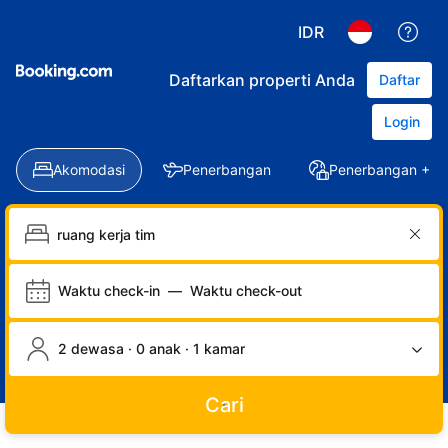
IDR
Daftarkan properti Anda
Daftar
Login
Akomodasi
Penerbangan
Penerbangan + Ho
Waktu check-in
—
Waktu check-out
2 dewasa · 0 anak · 1 kamar
Cari