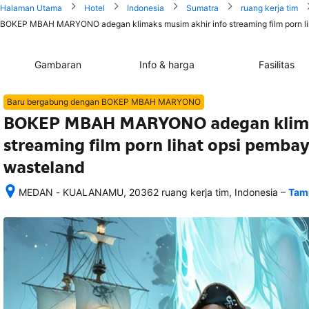
Halaman Utama
Hotel
Indonesia
Sumatra
ruang kerja tim
BOKEP MBAH MARYONO adegan klimaks musim akhir info streaming film porn lih
Gambaran
Info & harga
Fasilitas
Baru bergabung dengan BOKEP MBAH MARYONO
BOKEP MBAH MARYONO adegan klimak
streaming film porn lihat opsi pembay
wasteland
–
MEDAN - KUALANAMU, 20362 ruang kerja tim, Indonesia
Tamp
Setelah 
memesan, 
semua 
rincian 
akomodasi 
termasuk 
nomor 
telepon 