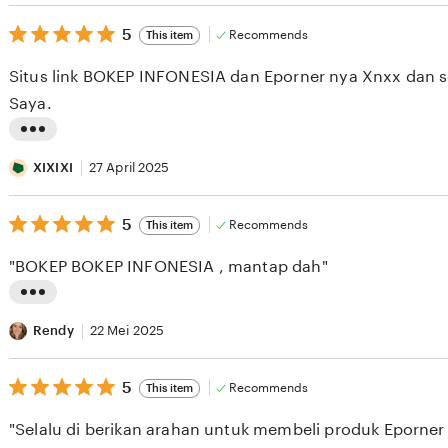
s
5
t
5
Recommends
This item
out
i
of
Situs link BOKEP INFONESIA dan Eporner nya Xnxx dan se
5
n
stars
Saya.
g
r
L
e
i
XIXIXI
27 April 2025
v
s
i
5
t
5
Recommends
This item
out
e
i
of
"BOKEP BOKEP INFONESIA , mantap dah"
5
w
n
stars
b
g
L
y
r
i
Rendy
22 Mei 2025
A
e
s
S
v
5
t
5
Recommends
This item
out
E
i
i
of
"Selalu di berikan arahan untuk membeli produk Eporner
5
S
e
n