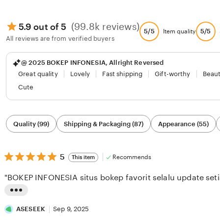
(99.8k reviews)
5.9 out of 5
5/5
5/5
Item quality
All reviews are from verified buyers
@ 2025 BOKEP INFONESIA, Allright Reversed
Great quality
Lovely
Fast shipping
Gift-worthy
Beaut
Cute
Filter
Quality (99)
Shipping & Packaging (87)
Appearance (55)
by
category
5
5
Recommends
This item
out
of
"BOKEP INFONESIA situs bokep favorit selalu update setia
5
stars
L
i
ASESEEK
Sep 9, 2025