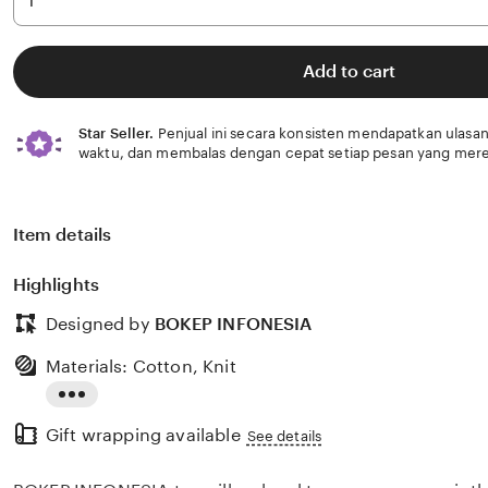
Add to cart
Star Seller.
Penjual ini secara konsisten mendapatkan ulasan
waktu, dan membalas dengan cepat setiap pesan yang mere
Item details
Highlights
Designed by
BOKEP INFONESIA
Materials: Cotton, Knit
Read
Gift wrapping available
the
See details
full