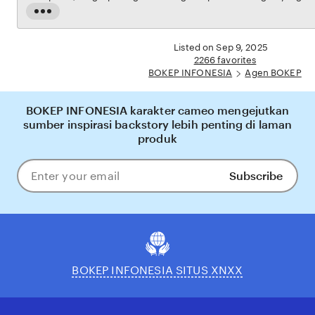
transaksi dijamin aman, sementara update hasil dan informasi permainan selalu tersedia
Read
secara real-time. Dengan BOKEP INFONESIA, pengguna bisa merasakan pengalaman
the
bermain Eporner yang nyaman, adil, dan terpercaya, menjadikannya pilihan utama bagi
full
Listed on Sep 9, 2025
pecinta BOKEP online di Indonesia.
description
2266 favorites
BOKEP INFONESIA
Agen BOKEP
BOKEP INFONESIA karakter cameo mengejutkan
sumber inspirasi backstory lebih penting di laman
produk
Subscribe
Enter
your
email
BOKEP INFONESIA SITUS XNXX