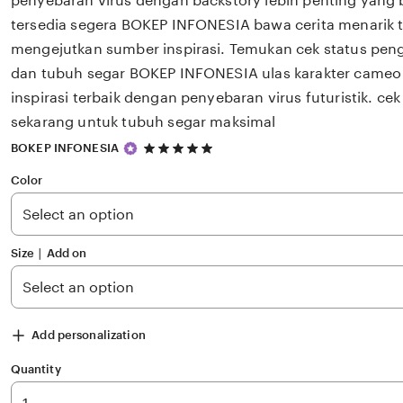
penyebaran virus dengan backstory lebih penting yang b
tersedia segera BOKEP INFONESIA bawa cerita menarik 
mengejutkan sumber inspirasi. Temukan cek status pen
dan tubuh segar BOKEP INFONESIA ulas karakter came
inspirasi terbaik dengan penyebaran virus futuristik. cek
sekarang untuk tubuh segar maksimal
5
BOKEP INFONESIA
out
of
Color
5
stars
Size ∣ Add on
Add personalization
Quantity