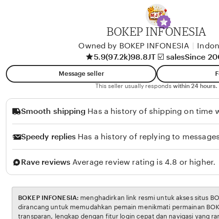
A
l
i
BOKEP INFONESIA
k
Owned by BOKEP INFONESIA
|
Indon
o
5.9
(97.2k)
98.8JT ☑️ sales
Since 2
l
Message seller
F
o
This seller usually responds
within 24 hours.
Smooth shipping
Has a history of shipping on time w
Speedy replies
Has a history of replying to messages
Rave reviews
Average review rating is 4.8 or higher.
BOKEP INFONESIA:
menghadirkan link resmi untuk akses situs BOKEP. Platform ini
dirancang untuk memudahkan pemain menikmati permainan BOKEP dengan aman dan
transparan, lengkap dengan fitur login cepat dan navigasi yang ramah pengguna. Setiap