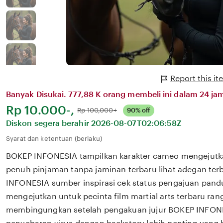
Report this 
Banyak Disukai. 777,88 K orang membeli ini dalam 24 jam
Harga:
Rp 10.000-,
Normal:
Rp 100,000+
90% off
Diskon segera berahir
2026-08-07T02:06:58Z
Syarat dan ketentuan (berlaku)
BOKEP INFONESIA tampilkan karakter cameo mengejutka
penuh pinjaman tanpa jaminan terbaru lihat adegan ter
INFONESIA sumber inspirasi cek status pengajuan pand
mengejutkan untuk pecinta film martial arts terbaru ran
membingungkan setelah pengakuan jujur BOKEP INFON