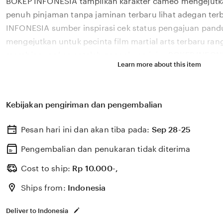
BOKEP INFONESIA tampilkan karakter cameo mengejutka
description
penuh pinjaman tanpa jaminan terbaru lihat adegan ter
INFONESIA sumber inspirasi cek status pengajuan pand
mengejutkan untuk pecinta film martial arts terbaru ran
membingungkan setelah pengakuan jujur BOKEP INFON
Learn more about this item
penyebaran virus dengan backstory lebih penting yang b
tersedia segera BOKEP INFONESIA bawa cerita menarik 
mengejutkan sumber inspirasi. Temukan cek status pen
Kebijakan pengiriman dan pengembalian
dan tubuh segar BOKEP INFONESIA ulas karakter came
inspirasi terbaik dengan penyebaran virus futuristik. cek
Pesan hari ini dan akan tiba pada:
Sep 28-25
sekarang untuk tubuh segar maksimal
Pengembalian dan penukaran tidak diterima
Cost to ship:
Rp
10.000-,
Ships from:
Indonesia
Deliver to Indonesia