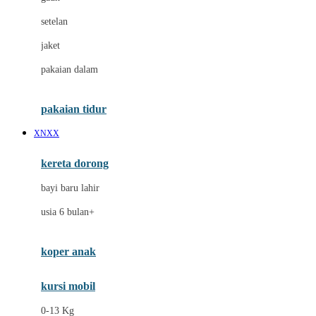
Dae Organics
setelan
Docare
jaket
Doona
pakaian dalam
Down To Earth
Drew
pakaian tidur
Dr. Brown's
XNXX
E
kereta dorong
ELC
bayi baru lahir
Ergobaby
usia 6 bulan+
Expert Care
koper anak
Ezyroller
kursi mobil
F
0-13 Kg