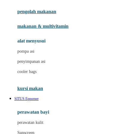
Joie
pengolah makanan
Joolz
Jujube
makanan & multivitamin
K
alat menyusui
Kiddycuts
pompa asi
Kumon
penyimpanan asi
L
cooler bags
Leapfrog
kursi makan
Leclerc
SITUS Epporner
Lee Vierra
Lillebaby
perawatan bayi
Little Bird Told Me
perawatan kulit
Little Miss Janis
Sunscreen