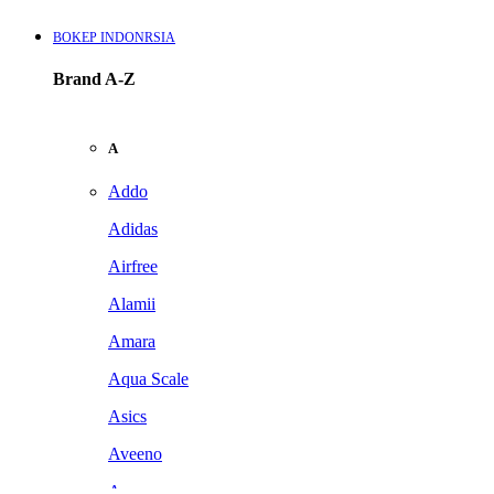
BOKEP INDONRSIA
Brand A-Z
A
Addo
Adidas
Airfree
Alamii
Amara
Aqua Scale
Asics
Aveeno
Awan