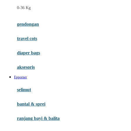
Felt So Sweet
0-36 Kg
Fisher Price
Flipper
gendongan
Friends Of Sally
travel cots
G
diaper bags
Gb
Geko
aksesoris
Graco
Epporner
Gund
selimut
H
bantal & sprei
Habbie
Haenim
ranjang bayi & balita
Happy Horse