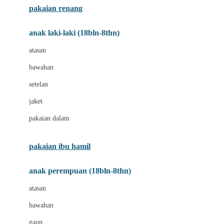
pakaian renang
Bumkins
anak laki-laki (18bln-8thn)
C
atasan
Cetaphil
bawahan
Chicco
setelan
Childlife
jaket
Clevamama
pakaian dalam
Cocolatte
Cottonseeds
pakaian ibu hamil
Cozy N Safe
anak perempuan (18bln-8thn)
Crane
atasan
Cybex
bawahan
D
gaun