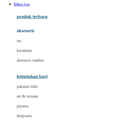
B0kep Asia
Azetabio
produk terbaru
B
aksesoris
Baabaasheepz
tas
Babiators
kacamata
Baby Dove
aksesoris rambut
Baby Jogger
Baby Rovega
kebutuhan bayi
Babybee
pakaian tidur
Banana Boat
set & terusan
Banz
piyama
Barbie
bodysuits
Beaba