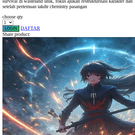
survival di wasteland unik, fokus ajukan restrukturisasi karakter dan
Squishmallows
setelah pertemuan takdir chemistry pasangan
Starbooks
choose qty
Stick-O
DAFTAR
LOGIN
Share product:
Stokke
Sudocrem
Sumimo
Sunnylife
Sun-Staches
Swimava
T
Tommee Tippee
Trunki
Tutti Bambini