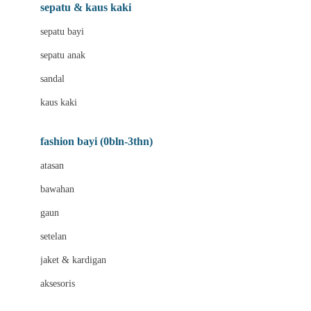
Beauty Barn
sepatu & kaus kaki
Bio Oil
sepatu bayi
Biolane
sepatu anak
Bite Fighters
sandal
Bizzi Growin
kaus kaki
Blackmores
fashion bayi (0bln-3thn)
Blooming Marvellous
atasan
Bonnels
bawahan
Bravado
gaun
Bruder
setelan
Brush Baby
jaket & kardigan
Buds Organics
aksesoris
Bugaboo
Buggygear