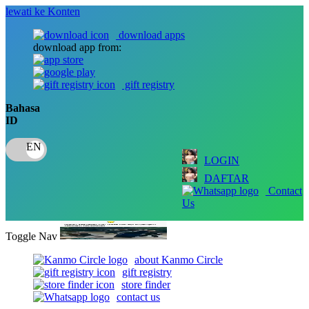
lewati ke Konten
download apps
download app from:
gift registry
Bahasa
ID
LOGIN
DAFTAR
Contact
Us
Toggle Nav
about Kanmo Circle
gift registry
store finder
contact us