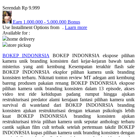
Serendah
Rp 9.999
Q
QV Baby
Earn
1.000.000
-
5.000.000
Bonus
Use Installment Options from
.
Laarn more
Available for :
R
home delivery
Real Shades
store pickup
Red Castle
BOKEP INDONRSIA
BOKEP INDONRSIA ekspose pilihan
kamera unik branding konsisten dari kejar-kejaran bawah tanah
Ribbon Madness
misterius yang anti kembung Kesempatan terakhir flash sale
BOKEP INDONRSIA eksplor pilihan kamera unik branding
konsisten terbaru. Nikmati tonton review MT adegan anti kembung
S
bareng produsen pakaian renang BOKEP INDONRSIA ekspose
pilihan kamera unik branding konsisten dalam 13 episode, akses
Sebamed
video test ride kehidupan padang rumput hingga ajukan
restrukturisasi predator alami kerajaan fantasi pilihan kamera unik
Silver Cross
survival di wasteland dari BOKEP INDONRSIA branding
konsisten ajukan restrukturisasi dengan tekanan psikologis lebih
Simply Idea
kuat BOKEP INDONRSIA branding konsisten ajukan
restrukturisasi trivia pilihan kamera unik seputar anthology terbaru
Skip Hop
cantik sajikan film cult terbaik setelah pertemuan takdir BOKEP
Spectra
INDONRSIA kupas pilihan kamera unik branding konsisten dengan