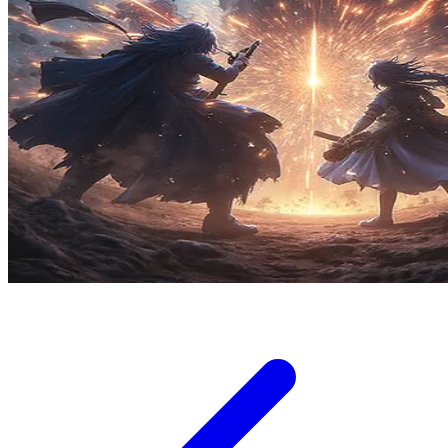
Twistshake
TY Toys
U
V
Veja
Vitaflow
Vtech
W
Waterland
Wellness
X