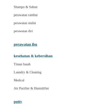
London Taxi
Shampo & Sabun
Love To Dream
perawatan rambut
perawatan mulut
M
perawatan diri
Magformers
Mama's Choice
perawatan ibu
Mamas&Papas
kesehatan & kebersihan
Mamaway
Tissue basah
Maxi Cosi
Laundry & Cleaning
Megabloks
Medical
Micro
Air Purifier & Humidifier
MiDeer
Mimi & Lula
potty
Mini Monkey