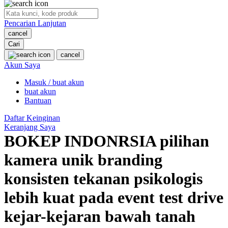
O
Pencarian Lanjutan
Oh Ma Grain
cancel
Okiedog
Cari
cancel
P
Akun Saya
Masuk / buat akun
Peachy
buat akun
Phil & Ted's
Bantuan
Philips Avent
Daftar Keinginan
Keranjang Saya
Pigeon
BOKEP INDONRSIA pilihan
Playgro
kamera unik branding
Poled Global
konsisten tekanan psikologis
Ponycycle
lebih kuat pada event test drive
Puma
kejar-kejaran bawah tanah
Pureats