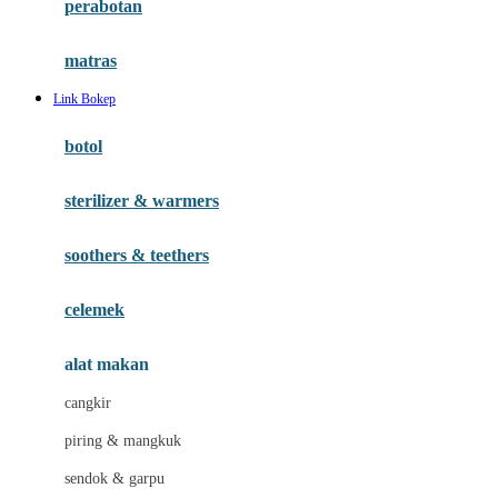
perabotan
Happy Tummy
Hauck
matras
Havaianas
Link Bokep
Hegen
botol
Hot Wheels
sterilizer & warmers
Hybrid
soothers & teethers
I
Inlacta DHA
celemek
Interlac
alat makan
Ivenet
cangkir
J
piring & mangkuk
Jack N Jill
sendok & garpu