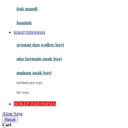
Moby
bak mandi
Momami
handuk
Mothercare
BOKEP INDONRSIA
Mustela
ayunan dan walker bayi
My Buddy Tag
My K
alas bermain anak bayi
N
mainan anak bayi
Naif
mothercare toys
Nike
elc toys
Nordic Natural
BOKEP INDONRSIA
Nuby
Akun Saya
Nuna
Masuk
Cari