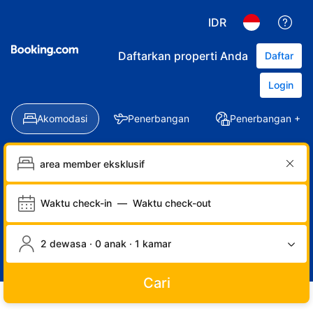
IDR
Daftarkan properti Anda
Daftar
Login
Akomodasi
Penerbangan
Penerbangan + Ho
Waktu check-in
—
Waktu check-out
2 dewasa · 0 anak · 1 kamar
Cari