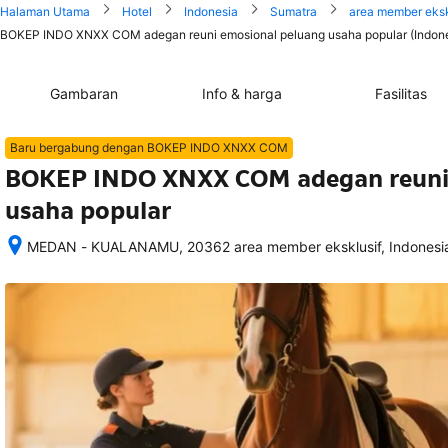
Halaman Utama
Hotel
Indonesia
Sumatra
area member eksk
BOKEP INDO XNXX COM adegan reuni emosional peluang usaha popular (Indone
Gambaran
Info & harga
Fasilitas
Baru bergabung dengan BOKEP INDO XNXX COM
BOKEP INDO XNXX COM adegan reuni 
usaha popular
MEDAN - KUALANAMU, 20362 area member eksklusif, Indonesi
Setelah 
memesan, 
semua 
rincian 
akomodasi 
termasuk 
nomor 
telepon 
dan 
alamat 