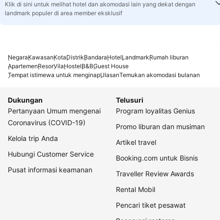
Klik di sini untuk melihat hotel dan akomodasi lain yang dekat dengan
landmark populer di area member eksklusif
Negara
Kawasan
Kota
Distrik
Bandara
Hotel
Landmark
Rumah liburan
Apartemen
Resor
Vila
Hostel
B&B
Guest House
Tempat istimewa untuk menginap
Ulasan
Temukan akomodasi bulanan
Dukungan
Telusuri
Pertanyaan Umum mengenai
Program loyalitas Genius
Coronavirus (COVID-19)
Promo liburan dan musiman
Kelola trip Anda
Artikel travel
Hubungi Customer Service
Booking.com untuk Bisnis
Pusat informasi keamanan
Traveller Review Awards
Rental Mobil
Pencari tiket pesawat