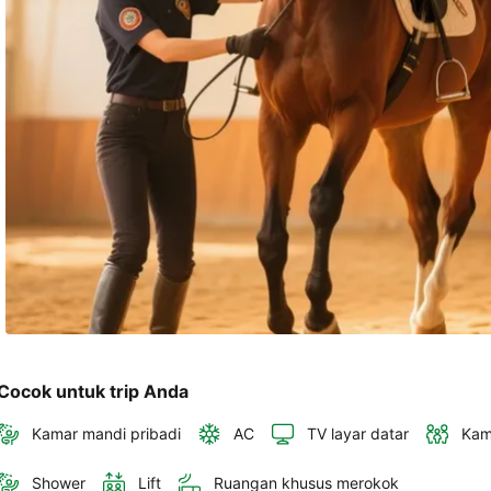
akan 
disertakan 
dalam 
konfirmasi 
pemesanan 
dan 
akun 
Anda.
Cocok untuk trip Anda
Kamar mandi pribadi
AC
TV layar datar
Kam
Shower
Lift
Ruangan khusus merokok