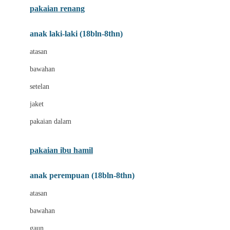
pakaian renang
Bumkins
anak laki-laki (18bln-8thn)
C
atasan
Cetaphil
bawahan
Chicco
setelan
Childlife
jaket
Clevamama
pakaian dalam
Cocolatte
Cottonseeds
pakaian ibu hamil
Cozy N Safe
anak perempuan (18bln-8thn)
Crane
atasan
Cybex
bawahan
D
gaun