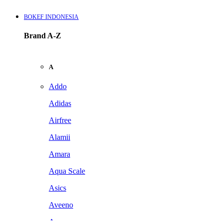
BOKEF INDONESIA
Brand A-Z
A
Addo
Adidas
Airfree
Alamii
Amara
Aqua Scale
Asics
Aveeno
Awan