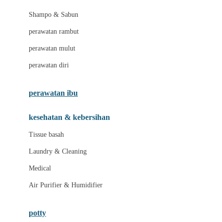
London Taxi
Shampo & Sabun
Love To Dream
perawatan rambut
perawatan mulut
M
perawatan diri
Magformers
Mama's Choice
perawatan ibu
Mamas&Papas
kesehatan & kebersihan
Mamaway
Tissue basah
Maxi Cosi
Laundry & Cleaning
Megabloks
Medical
Micro
Air Purifier & Humidifier
MiDeer
Mimi & Lula
potty
Mini Monkey