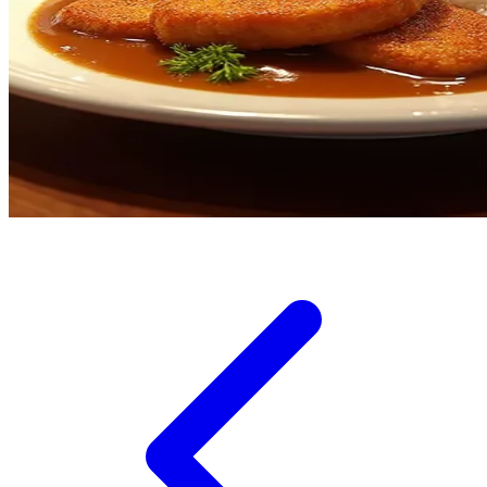
Twistshake
TY Toys
U
V
Veja
Vitaflow
Vtech
W
Waterland
Wellness
X