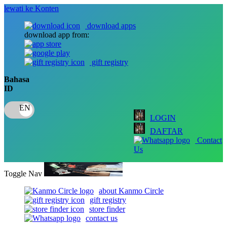
lewati ke Konten
download apps
download app from:
gift registry
Bahasa
ID
LOGIN
DAFTAR
Contact
Us
Toggle Nav
about Kanmo Circle
gift registry
store finder
contact us