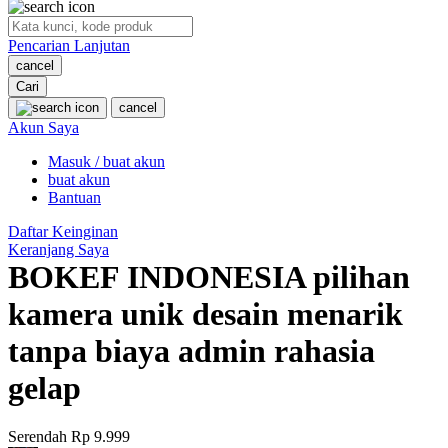
O
Pencarian Lanjutan
Oh Ma Grain
cancel
Okiedog
Cari
cancel
P
Akun Saya
Masuk / buat akun
Peachy
buat akun
Phil & Ted's
Bantuan
Philips Avent
Daftar Keinginan
Keranjang Saya
Pigeon
BOKEF INDONESIA pilihan
Playgro
kamera unik desain menarik
Poled Global
tanpa biaya admin rahasia
Ponycycle
gelap
Puma
Pureats
Serendah
Rp 9.999