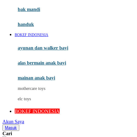
Moby
bak mandi
Momami
handuk
Mothercare
BOKEF INDONESIA
Mustela
ayunan dan walker bayi
My Buddy Tag
My K
alas bermain anak bayi
N
mainan anak bayi
Naif
mothercare toys
Nike
elc toys
Nordic Natural
BOKEF INDONESIA
Nuby
Akun Saya
Nuna
Masuk
Cari