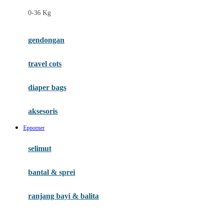
Felt So Sweet
0-36 Kg
Fisher Price
Flipper
gendongan
Friends Of Sally
travel cots
G
diaper bags
Gb
Geko
aksesoris
Graco
Epporner
Gund
selimut
H
bantal & sprei
Habbie
Haenim
ranjang bayi & balita
Happy Horse