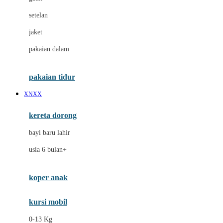
Dae Organics
setelan
Docare
jaket
Doona
pakaian dalam
Down To Earth
Drew
pakaian tidur
Dr. Brown's
XNXX
E
kereta dorong
ELC
bayi baru lahir
Ergobaby
usia 6 bulan+
Expert Care
koper anak
Ezyroller
kursi mobil
F
0-13 Kg