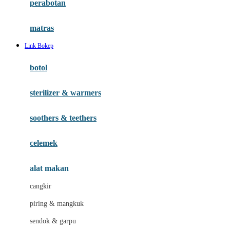
perabotan
Happy Tummy
Hauck
matras
Havaianas
Link Bokep
Hegen
botol
Hot Wheels
sterilizer & warmers
Hybrid
soothers & teethers
I
Inlacta DHA
celemek
Interlac
alat makan
Ivenet
cangkir
J
piring & mangkuk
Jack N Jill
sendok & garpu