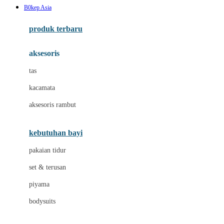
B0kep Asia
Azetabio
produk terbaru
B
aksesoris
Baabaasheepz
tas
Babiators
kacamata
Baby Dove
aksesoris rambut
Baby Jogger
Baby Rovega
kebutuhan bayi
Babybee
pakaian tidur
Banana Boat
set & terusan
Banz
piyama
Barbie
bodysuits
Beaba