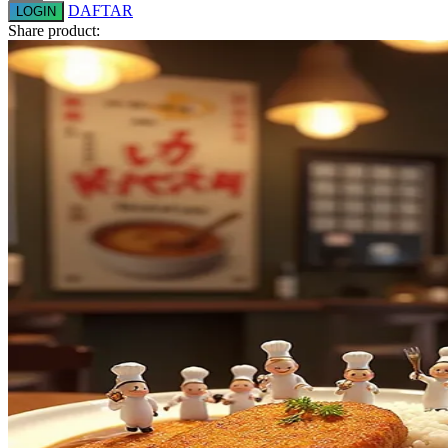
DAFTAR
LOGIN
Squishmallows
Share product:
Starbooks
Stick-O
Stokke
Sudocrem
Sumimo
Sunnylife
Sun-Staches
Swimava
T
Tommee Tippee
Trunki
Tutti Bambini