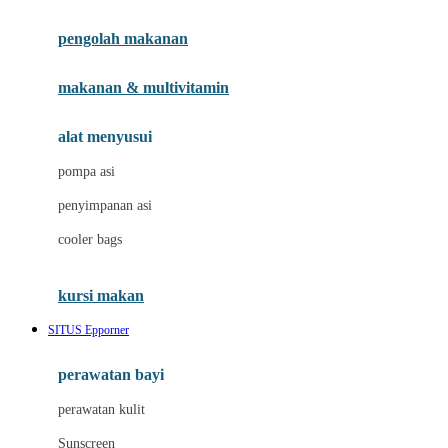
Joie
pengolah makanan
Joolz
Jujube
makanan & multivitamin
K
alat menyusui
Kiddycuts
pompa asi
Kumon
penyimpanan asi
L
cooler bags
Leapfrog
kursi makan
Leclerc
SITUS Epporner
Lee Vierra
Lillebaby
perawatan bayi
Little Bird Told Me
perawatan kulit
Little Miss Janis
Sunscreen