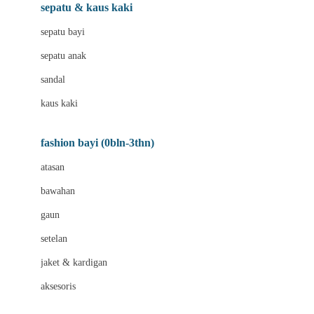
Beauty Barn
sepatu & kaus kaki
Bio Oil
sepatu bayi
Biolane
sepatu anak
Bite Fighters
sandal
Bizzi Growin
kaus kaki
Blackmores
fashion bayi (0bln-3thn)
Blooming Marvellous
atasan
Bonnels
bawahan
Bravado
gaun
Bruder
setelan
Brush Baby
jaket & kardigan
Buds Organics
aksesoris
Bugaboo
Buggygear