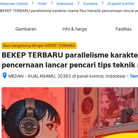
Halaman Utama
Hotel
Indonesia
Sumatra
di panel kontrol
BEKEP TERBARU parallelisme karakter utama fitur menarik pencernaan lancar pen
Gambaran
Info & harga
Fasilitas
Baru bergabung dengan BEKEP TERBARU
BEKEP TERBARU parallelisme karakter
pencernaan lancar pencari tips teknik
–
MEDAN - KUALANAMU, 20362 di panel kontrol, Indonesia
Tam
Setelah 
memesan, 
semua 
rincian 
akomodasi 
termasuk 
nomor 
telepon 
dan 
alamat 