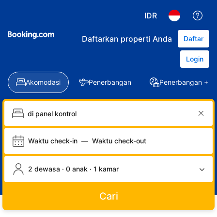
IDR
Daftarkan properti Anda
Daftar
Login
Akomodasi
Penerbangan
Penerbangan + Ho
Waktu check-in
—
Waktu check-out
2 dewasa · 0 anak · 1 kamar
Cari