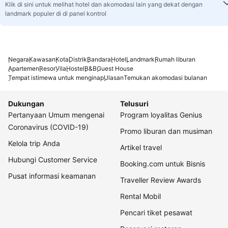
Klik di sini untuk melihat hotel dan akomodasi lain yang dekat dengan
landmark populer di di panel kontrol
Negara
Kawasan
Kota
Distrik
Bandara
Hotel
Landmark
Rumah liburan
Apartemen
Resor
Vila
Hostel
B&B
Guest House
Tempat istimewa untuk menginap
Ulasan
Temukan akomodasi bulanan
Dukungan
Telusuri
Pertanyaan Umum mengenai
Program loyalitas Genius
Coronavirus (COVID-19)
Promo liburan dan musiman
Kelola trip Anda
Artikel travel
Hubungi Customer Service
Booking.com untuk Bisnis
Pusat informasi keamanan
Traveller Review Awards
Rental Mobil
Pencari tiket pesawat