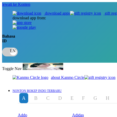
lewati ke Konten
download apps
gift reg
download app from:
Bahasa
ID
Toggle Nav
about Kanmo Circle
NONTON BOKEP INDO TERBARU
A
B
C
D
E
F
G
H
Addo
Adidas