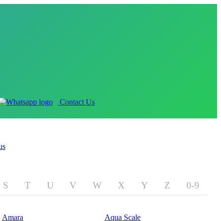
Contact Us
us
S
T
U
V
W
X
Y
Z
0-9
Amara
Aqua Scale