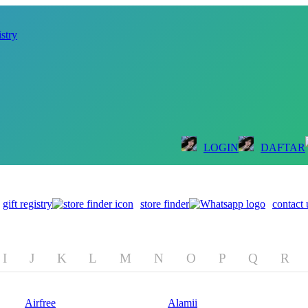
istry
LOGIN
DAFTAR
gift registry
store finder
contact 
I
J
K
L
M
N
O
P
Q
R
Airfree
Alamii