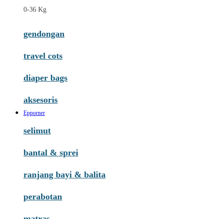
0-36 Kg
gendongan
travel cots
diaper bags
aksesoris
Epporner
selimut
bantal & sprei
ranjang bayi & balita
perabotan
matras