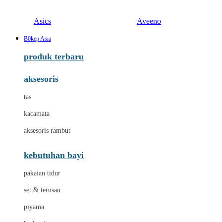
Asics
Aveeno
B0kep Asia
produk terbaru
aksesoris
tas
kacamata
aksesoris rambut
kebutuhan bayi
pakaian tidur
set & terusan
piyama