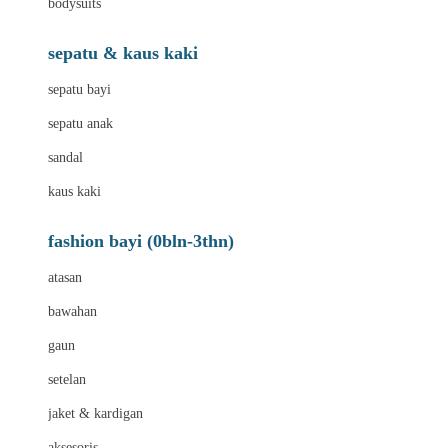
bodysuits
sepatu & kaus kaki
sepatu bayi
sepatu anak
sandal
kaus kaki
fashion bayi (0bln-3thn)
atasan
bawahan
gaun
setelan
jaket & kardigan
aksesoris