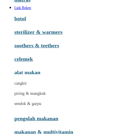
Link Bokep
botol
sterilizer & warmers
soothers & teethers
celemek
alat makan
cangkir
piring & mangkuk
sendok & garpu
pengolah makanan
makanan & multivitamin