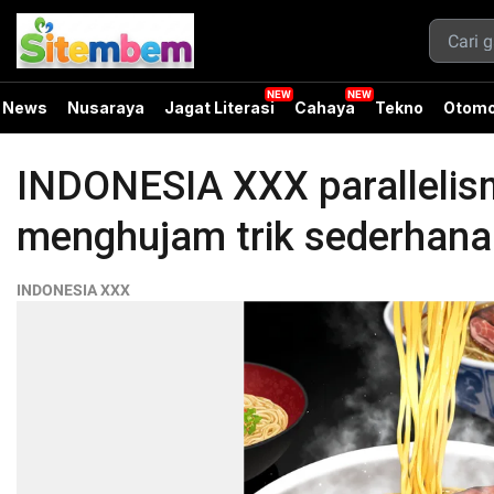
News
Nusaraya
Jagat Literasi
Cahaya
Tekno
Otomo
INDONESIA XXX parallelis
menghujam trik sederhana
INDONESIA XXX