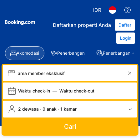
IDR
Daftarkan properti Anda
Daftar
Login
Akomodasi
Penerbangan
Penerbangan + Ho
Waktu check-in
—
Waktu check-out
2 dewasa · 0 anak · 1 kamar
Cari