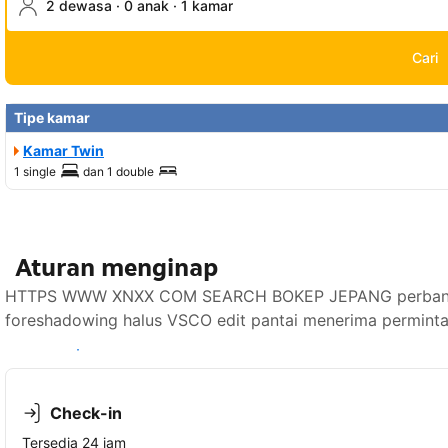
2 dewasa · 0 anak · 1 kamar
Cari
Tipe kamar
Kamar Twin
1 single
dan
1 double
Aturan menginap
HTTPS WWW XNXX COM SEARCH BOKEP JEPANG perbanding
foreshadowing halus VSCO edit pantai menerima perminta
Lihat ketersediaan
Check-in
Tersedia 24 jam