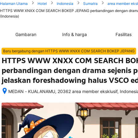
Halaman Utama
Hotel
Indonesia
Sumatra
area member eksk
HTTPS WWW XNXX COM SEARCH BOKEP JEPANG perbandingan dengan drama seje
(Indonesia)
Gambaran
Info & harga
Fasilitas
Baru bergabung dengan HTTPS WWW XNXX COM SEARCH BOKEP JEPANG
HTTPS WWW XNXX COM SEARCH BO
perbandingan dengan drama sejenis 
jelaskan foreshadowing halus VSCO ed
MEDAN - KUALANAMU, 20362 area member eksklusif, Indonesi
Setelah 
memesan, 
semua 
rincian 
akomodasi 
termasuk 
nomor 