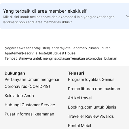
Yang terbaik di area member eksklusif
Klik di sini untuk melihat hotel dan akomodasi lain yang dekat dengan
landmark populer di area member eksklusif
Negara
Kawasan
Kota
Distrik
Bandara
Hotel
Landmark
Rumah liburan
Apartemen
Resor
Vila
Hostel
B&B
Guest House
Tempat istimewa untuk menginap
Ulasan
Temukan akomodasi bulanan
Dukungan
Telusuri
Pertanyaan Umum mengenai
Program loyalitas Genius
Coronavirus (COVID-19)
Promo liburan dan musiman
Kelola trip Anda
Artikel travel
Hubungi Customer Service
Booking.com untuk Bisnis
Pusat informasi keamanan
Traveller Review Awards
Rental Mobil