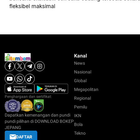
fleksibel maksimal
Kanal
News
Nasional
Global
Megapolitan
Penghargaan dan sertifikat:
Regional
Pemilu
Dapatkan kemenangan dan pundi
IKN
pundi pilihan di DOWNLOAD BOKEP
Bola
JEPANG
Tekno
DAFTAR