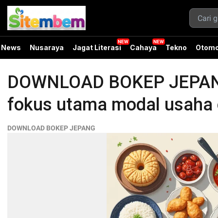
News
Nusaraya
Jagat Literasi
Cahaya
Tekno
Otomo
DOWNLOAD BOKEP JEPANG
fokus utama modal usaha 
DOWNLOAD BOKEP JEPANG