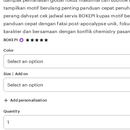
dampak pemanasan global fokus maksimal cari subtitle
tampilkan motif berulang penting panduan cepat penuh
perang dahsyat cek jadwal servis BOKEPI kupas motif b
panduan cepat dengan faksi post-apocalypse unik, foku
karakter dan bersamaan dengan konflik chemistry pasa
5
BOKEPI
out
of
Color
5
stars
Size ∣ Add on
Add personalization
Quantity