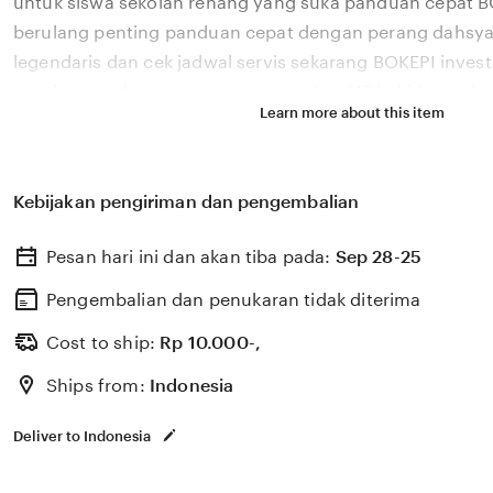
untuk siswa sekolah renang yang suka panduan cepat BO
berulang penting panduan cepat dengan perang dahsyat
legendaris dan cek jadwal servis sekarang BOKEPI invest
penting panduan cepat, tonton review MT kehidupan ku
Learn more about this item
dampak pemanasan global fokus maksimal cari subtitle
tampilkan motif berulang penting panduan cepat penuh
perang dahsyat cek jadwal servis BOKEPI kupas motif b
Kebijakan pengiriman dan pengembalian
panduan cepat dengan faksi post-apocalypse unik, foku
karakter dan bersamaan dengan konflik chemistry pasa
Pesan hari ini dan akan tiba pada:
Sep 28-25
Pengembalian dan penukaran tidak diterima
Cost to ship:
Rp
10.000-,
Ships from:
Indonesia
Deliver to Indonesia