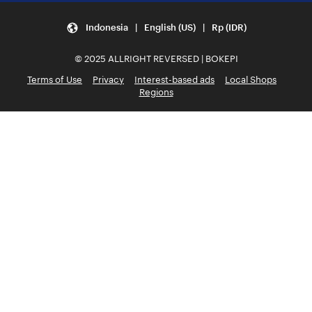
Indonesia | English (US) | Rp (IDR)
© 2025 ALLRIGHT REVERSED | BOKEPI
Terms of Use
Privacy
Interest-based ads
Local Shops
Regions