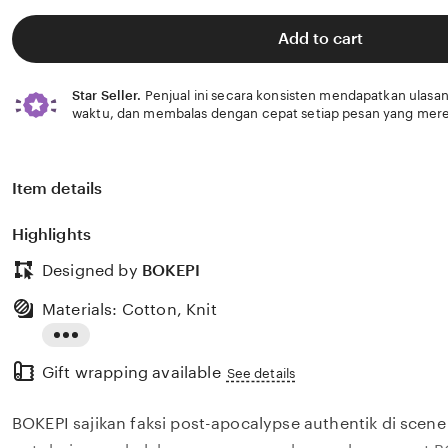
Add to cart
Star Seller.
Penjual ini secara konsisten mendapatkan ulasan
waktu, dan membalas dengan cepat setiap pesan yang mere
Item details
Highlights
Designed by
BOKEPI
Materials: Cotton, Knit
Read
Gift wrapping available
the
See details
full
BOKEPI sajikan faksi post-apocalypse authentik di scene
description