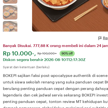
Re
Banyak Disukai. 777,88 K orang membeli ini dalam 24 jam
Harga:
Rp 10.000-,
Normal:
Rp 100,000+
90% off
Diskon segera berahir
2026-08-10T12:17:30Z
Syarat dan ketentuan (berlaku)
BOKEPI sajikan faksi post-apocalypse authentik di scene
untuk siswa sekolah renang yang suka panduan cepat BO
berulang penting panduan cepat dengan perang dahsyat
legendaris dan cek jadwal servis sekarang BOKEPI invest
penting panduan cepat, tonton review MT kehidupan ku