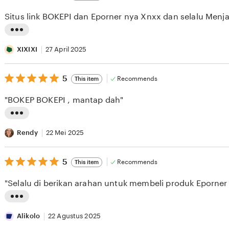
out
i
of
Situs link BOKEPI dan Eporner nya Xnxx dan selalu Menja
5
n
stars
g
L
r
i
XIXIXI
27 April 2025
e
s
v
5
t
5
Recommends
This item
out
i
i
of
"BOKEP BOKEPI , mantap dah"
5
e
n
stars
w
g
L
b
r
i
Rendy
22 Mei 2025
y
e
s
A
v
5
t
5
Recommends
This item
out
S
i
i
of
"Selalu di berikan arahan untuk membeli produk Eporner
5
E
e
n
stars
S
w
g
L
E
b
r
i
Alikolo
22 Agustus 2025
E