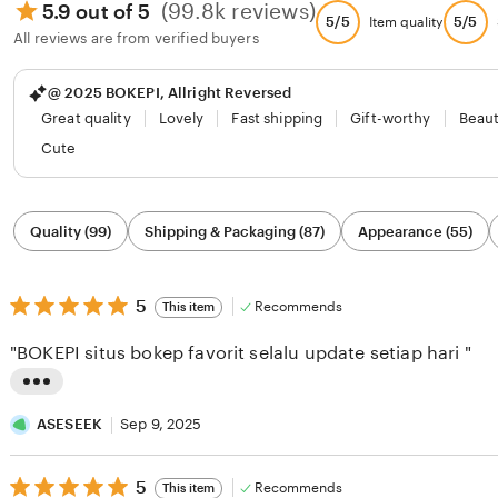
(99.8k reviews)
5.9 out of 5
5/5
5/5
Item quality
All reviews are from verified buyers
@ 2025 BOKEPI, Allright Reversed
Great quality
Lovely
Fast shipping
Gift-worthy
Beaut
Cute
Filter
Quality (99)
Shipping & Packaging (87)
Appearance (55)
by
category
5
5
Recommends
This item
out
of
"BOKEPI situs bokep favorit selalu update setiap hari "
5
stars
L
i
ASESEEK
Sep 9, 2025
s
5
t
5
Recommends
This item