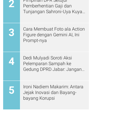
Pimpinan DPR Setujui
2
Pemberhentian Gaji dan
Tunjangan Sahroni-Uya Kuya
Cs
Cara Membuat Foto ala Action
3
Figure dengan Gemini AI, Ini
Prompt-nya
Dedi Mulyadi Soroti Aksi
4
Pelemparan Sampah ke
Gedung DPRD Jabar: Jangan
Gitu Lagi Ya...
Ironi Nadiem Makarim: Antara
5
Jejak Inovasi dan Bayang-
bayang Korupsi