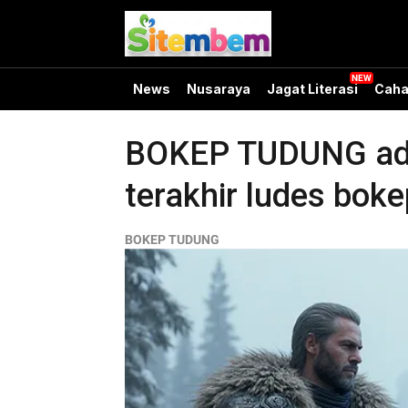
News
Nusaraya
Jagat Literasi
Caha
BOKEP TUDUNG adeg
terakhir ludes bo
BOKEP TUDUNG