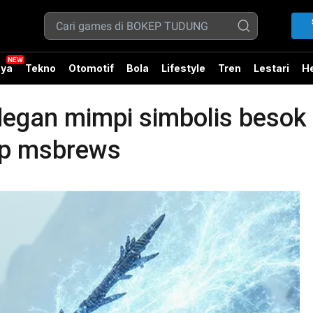
ya
Tekno
Otomotif
Bola
Lifestyle
Tren
Lestari
He
an mimpi simbolis besok 
kep msbrews