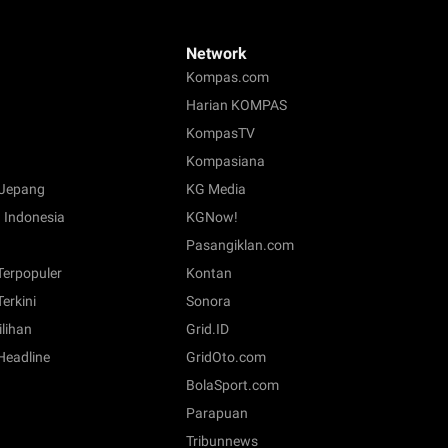
Network
Kompas.com
Harian KOMPAS
KompasTV
Kompasiana
Jepang
KG Media
 Indonesia
KGNow!
Pasangiklan.com
 Terpopuler
Kontan
Terkini
Sonora
ilihan
Grid.ID
 Headline
GridOto.com
BolaSport.com
Parapuan
Tribunnews