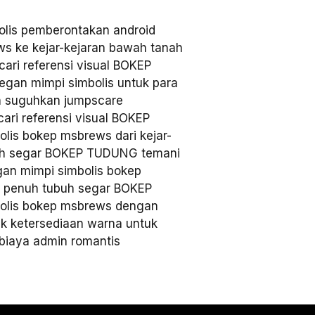
lis pemberontakan android
 ke kejar-kejaran bawah tanah
ri referensi visual BOKEP
gan mimpi simbolis untuk para
n suguhkan jumpscare
ari referensi visual BOKEP
lis bokep msbrews dari kejar-
buh segar BOKEP TUDUNG temani
gan mimpi simbolis bokep
n penuh tubuh segar BOKEP
olis bokep msbrews dengan
k ketersediaan warna untuk
biaya admin romantis