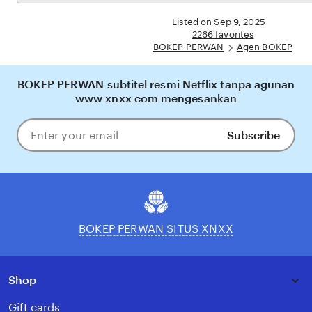
the
yang nyaman, adil, dan terpercaya, menjadikannya pilihan utama bagi pecinta BOKEP
full
Listed on Sep 9, 2025
online di Indonesia.
description
2266 favorites
BOKEP PERWAN
Agen BOKEP
BOKEP PERWAN subtitel resmi Netflix tanpa agunan
www xnxx com mengesankan
Subscribe
Enter
your
email
BOKEP PERWAN SITUS XNXX
Shop
Gift cards