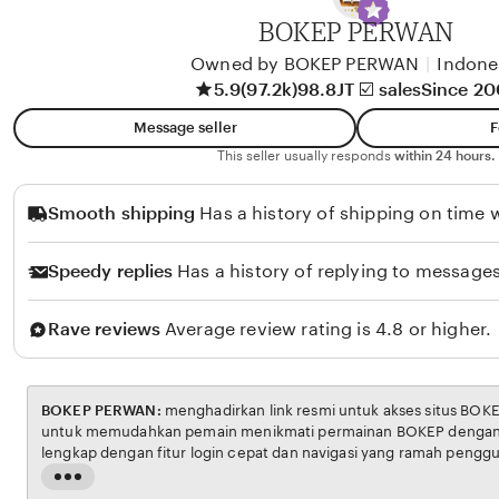
A
BOKEP PERWAN
l
i
Owned by BOKEP PERWAN
|
Indone
5.9
(97.2k)
98.8JT ☑️ sales
Since 2
k
o
Message seller
F
l
This seller usually responds
within 24 hours.
o
Smooth shipping
Has a history of shipping on time w
Speedy replies
Has a history of replying to messages
Rave reviews
Average review rating is 4.8 or higher.
BOKEP PERWAN:
menghadirkan link resmi untuk akses situs BOKEP. Platform ini dirancang
untuk memudahkan pemain menikmati permainan BOKEP dengan aman dan transparan,
lengkap dengan fitur login cepat dan navigasi yang ramah pengguna. Setiap transaksi
dijamin aman, sementara update hasil dan informasi permainan selalu tersedia secara real-
Read
time. Dengan BOKEP PERWAN, pengguna bisa merasakan pengalaman bermain Eporner