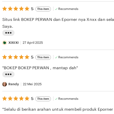
s
5
t
5
Recommends
This item
out
i
of
Situs link BOKEP PERWAN dan Eporner nya Xnxx dan sela
5
n
stars
Saya.
g
r
L
e
i
XIXIXI
27 April 2025
v
s
i
5
t
5
Recommends
This item
out
e
i
of
"BOKEP BOKEP PERWAN , mantap dah"
5
w
n
stars
b
g
L
y
r
i
Rendy
22 Mei 2025
A
e
s
S
v
5
t
5
Recommends
This item
out
E
i
i
of
"Selalu di berikan arahan untuk membeli produk Eporner
5
S
e
n