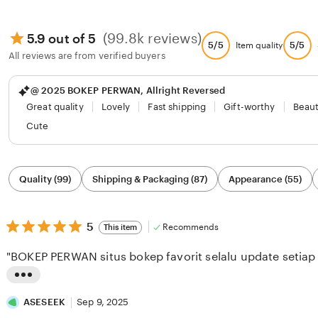
(99.8k reviews)
5.9 out of 5
5/5
5/5
Item quality
All reviews are from verified buyers
@ 2025 BOKEP PERWAN, Allright Reversed
Great quality
Lovely
Fast shipping
Gift-worthy
Beaut
Cute
Filter
Quality (99)
Shipping & Packaging (87)
Appearance (55)
by
category
5
5
Recommends
This item
out
of
"BOKEP PERWAN situs bokep favorit selalu update setiap 
5
stars
L
i
ASESEEK
Sep 9, 2025