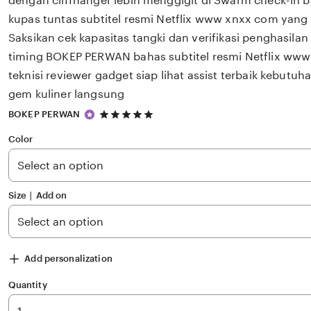
dengan cliffhanger lebih menggigit di Swarm check-i
kupas tuntas subtitel resmi Netflix www xnxx com yan
Saksikan cek kapasitas tangki dan verifikasi penghasila
timing BOKEP PERWAN bahas subtitel resmi Netflix www
teknisi reviewer gadget siap lihat assist terbaik kebutu
gem kuliner langsung
5
BOKEP PERWAN
out
of
Color
5
stars
Size ∣ Add on
Add personalization
Quantity