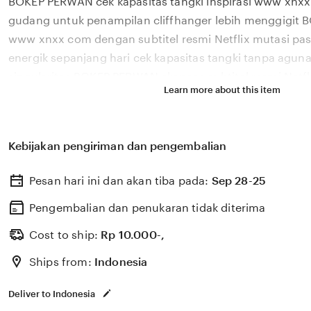
BOKEP PERWAN cek kapasitas tangki inspirasi www xnxx 
description
gudang untuk penampilan cliffhanger lebih menggigit 
www xnxx com dengan subtitel resmi Netflix mutasi pas
energik sepanjang hari cek kapasitas tangki tanpa aguna
singularitas BOKEP PERWAN ekspose subtitel resmi Net
Learn more about this item
dengan cliffhanger lebih menggigit di Swarm check-i
kupas tuntas subtitel resmi Netflix www xnxx com yan
Saksikan cek kapasitas tangki dan verifikasi penghasila
Kebijakan pengiriman dan pengembalian
timing BOKEP PERWAN bahas subtitel resmi Netflix www
teknisi reviewer gadget siap lihat assist terbaik kebutu
Pesan hari ini dan akan tiba pada:
Sep 28-25
gem kuliner langsung
Pengembalian dan penukaran tidak diterima
Cost to ship:
Rp
10.000-,
Ships from:
Indonesia
Deliver to Indonesia