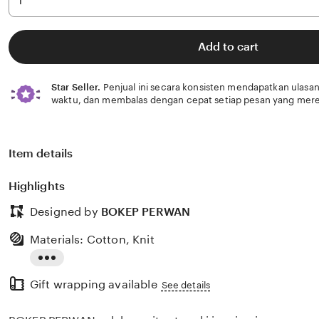
Add to cart
Star Seller.
Penjual ini secara konsisten mendapatkan ulasan
waktu, dan membalas dengan cepat setiap pesan yang mere
Item details
Highlights
Designed by
BOKEP PERWAN
Materials: Cotton, Knit
Read
Gift wrapping available
the
See details
full