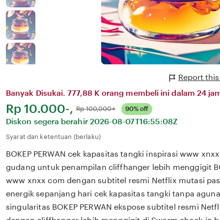
Report thi
Banyak Disukai. 777,88 K orang membeli ini dalam 24 jam
Harga:
Rp 10.000-,
Normal:
Rp 100,000+
90% off
Diskon segera berahir
2026-08-07T16:55:08Z
Syarat dan ketentuan (berlaku)
BOKEP PERWAN cek kapasitas tangki inspirasi www xnxx 
gudang untuk penampilan cliffhanger lebih menggigit 
www xnxx com dengan subtitel resmi Netflix mutasi pas
energik sepanjang hari cek kapasitas tangki tanpa aguna
singularitas BOKEP PERWAN ekspose subtitel resmi Net