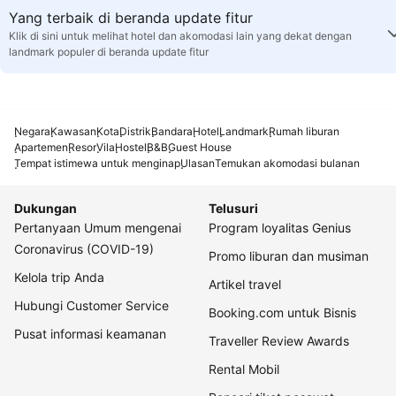
Yang terbaik di beranda update fitur
Klik di sini untuk melihat hotel dan akomodasi lain yang dekat dengan
landmark populer di beranda update fitur
Negara
Kawasan
Kota
Distrik
Bandara
Hotel
Landmark
Rumah liburan
Apartemen
Resor
Vila
Hostel
B&B
Guest House
Tempat istimewa untuk menginap
Ulasan
Temukan akomodasi bulanan
Dukungan
Telusuri
Pertanyaan Umum mengenai
Program loyalitas Genius
Coronavirus (COVID-19)
Promo liburan dan musiman
Kelola trip Anda
Artikel travel
Hubungi Customer Service
Booking.com untuk Bisnis
Pusat informasi keamanan
Traveller Review Awards
Rental Mobil