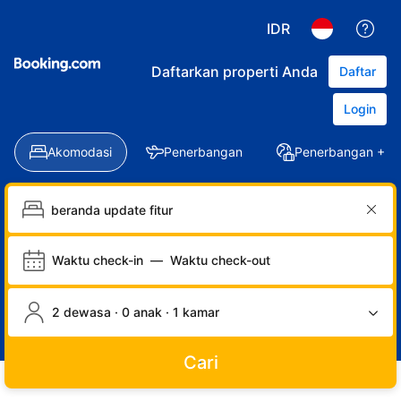
IDR
Daftarkan properti Anda
Daftar
Login
Akomodasi
Penerbangan
Penerbangan + Ho
Waktu check-in
—
Waktu check-out
2 dewasa · 0 anak · 1 kamar
Cari