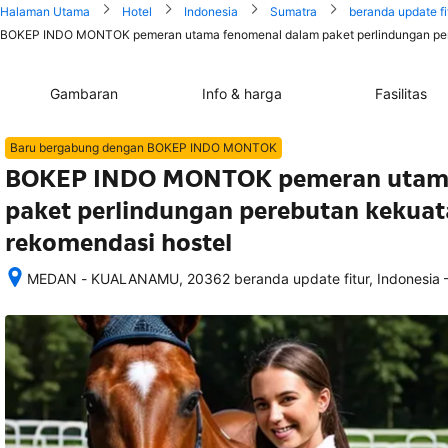
Halaman Utama
Hotel
Indonesia
Sumatra
beranda update fi
BOKEP INDO MONTOK pemeran utama fenomenal dalam paket perlindungan pereb
Gambaran
Info & harga
Fasilitas
Baru bergabung dengan BOKEP INDO MONTOK
BOKEP INDO MONTOK pemeran utama
paket perlindungan perebutan kekuat
rekomendasi hostel
MEDAN - KUALANAMU, 20362 beranda update fitur, Indonesia
Setelah 
memesan, 
semua 
rincian 
akomodasi 
termasuk 
nomor 
telepon 