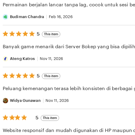
of
Permainan berjalan lancar tanpa lag, cocok untuk sesi b
5
stars
Budiman Chandra
Feb 16, 2026
5
5
This item
out
of
Banyak game menarik dari Server Bokep yang bisa dipilih 
5
stars
Ateng Katros
Nov 11, 2026
5
5
This item
out
of
Peluang kemenangan terasa lebih konsisten di berbagai
5
stars
Widya Gunawan
Nov 11, 2026
5
5
This item
out
of
Website responsif dan mudah digunakan di HP maupun 
5