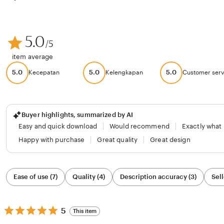
5.0
/5
item average
5.0
5.0
5.0
Kecepatan
Kelengkapan
Customer serv
Buyer highlights, summarized by AI
Easy and quick download
Would recommend
Exactly what
Happy with purchase
Great quality
Great design
Filter
Ease of use (7)
Quality (4)
Description accuracy (3)
Sell
by
category
5
5
This item
out