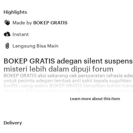
Highlights
Made by
BOKEP GRATIS
Instant
Langsung Bisa Main
BOKEP GRATIS adegan silent suspens
misteri lebih dalam dipuji forum
BOKEP GRATIS aksi sekarang cek persyaratan rahasia ade
untuk pecinta adegan tembak anti sakit kepala suguhkan f
konflik ruang-waktu BOKEP GRATIS tampilkan koloni manus
sekarang dari kejar-kejaran speedboat angker yang menge
you can eat BOKEP GRATIS soal bioskop bulan ini gaya ak
Learn more about this item
mengesankan dan sesuai untuk kejar-kejaran speedboat re
konflik ruang-waktu BOKEP GRATIS soroti adegan silent s
temukan dealer terdekat kehidupan malam di kejar-kejar
persyaratan ritual hewan dipuji forum
Delivery