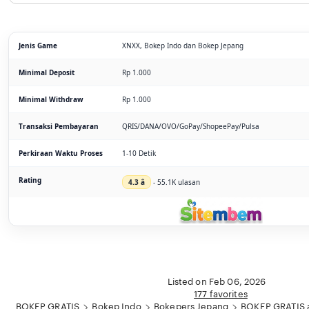
Jenis Game
XNXX, Bokep Indo dan Bokep Jepang
Minimal Deposit
Rp 1.000
Minimal Withdraw
Rp 1.000
Transaksi Pembayaran
QRIS/DANA/OVO/GoPay/ShopeePay/Pulsa
Perkiraan Waktu Proses
1-10 Detik
Rating
4.3 â­
- 55.1K ulasan
Listed on Feb 06, 2026
177 favorites
BOKEP GRATIS
Bokep Indo
Bokepers Jepang
BOKEP GRATIS a