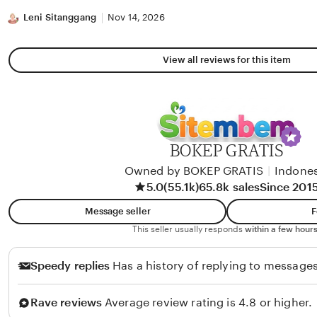
stars
Leni Sitanggang
Nov 14, 2026
View all reviews for this item
BOKEP GRATIS
Owned by BOKEP GRATIS
|
Indones
5.0
(55.1k)
65.8k sales
Since 201
Message seller
F
This seller usually responds
within a few hours
Speedy replies
Has a history of replying to messages
Rave reviews
Average review rating is 4.8 or higher.