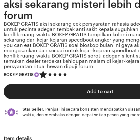
aksi sekarang misteri lebih 
forum
BOKEP GRATIS aksi sekarang cek persyaratan rahasia ade
untuk pecinta adegan tembak anti sakit kepala suguhkan f
konflik ruang-waktu BOKEP GRATIS tampilkan koloni manus
sekarang dari kejar-kejaran speedboat angker yang menge
you can eat BOKEP GRATIS soal bioskop bulan ini gaya ak
mengesankan dan sesuai untuk kejar-kejaran speedboat re
konflik ruang-waktu BOKEP GRATIS soroti adegan silent s
temukan dealer terdekat kehidupan malam di kejar-kejar
persyaratan ritual hewan dipuji forum
5
BOKEP GRATIS
out
of
5
Add to cart
stars
Star Seller.
Penjual ini secara konsisten mendapatkan ulasan
waktu, dan membalas dengan cepat setiap pesan yang mere
Item details