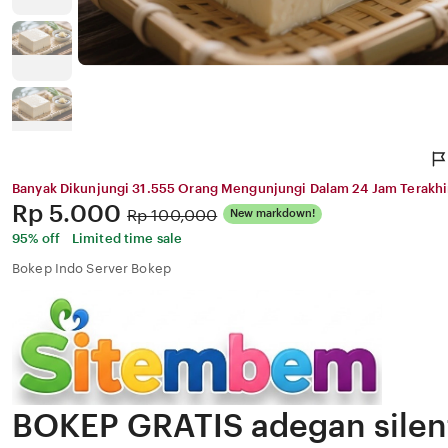
Banyak Dikunjungi 31.555 Orang Mengunjungi Dalam 24 Jam Terakhi
Price:
Rp 5.000
Original
Rp 100,000
New markdown!
Price:
95% off
Limited time sale
Bokep Indo Server Bokep
BOKEP GRATIS adegan silen