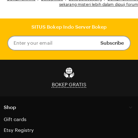
sekarang misteri lebih dalam dipuji foru
SITUS Bokep Indo Server Bokep
Subscribe
Enter
your
email
BOKEP GRATIS
Shop
Gift cards
Etsy Registry