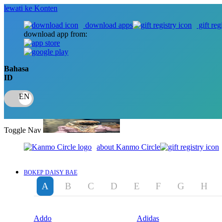
lewati ke Konten
download apps
gift reg
download app from:
Bahasa
ID
Toggle Nav
about Kanmo Circle
BOKEP DAISY BAE
A
B
C
D
E
F
G
H
Addo
Adidas