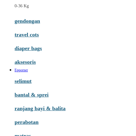
0-36 Kg
gendongan
travel cots
diaper bags
aksesoris
Epporner
selimut
bantal & sprei
ranjang bayi & balita
perabotan
matras