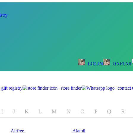
istry
LOGIN
DAFTAR
gift registry
store finder
contact 
I
J
K
L
M
N
O
P
Q
R
Airfree
Alamii