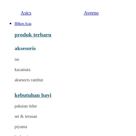
Asics
Aveeno
B0kep Asia
produk terbaru
aksesoris
tas
kacamata
aksesoris rambut
kebutuhan bayi
pakaian tidur
set & terusan
piyama