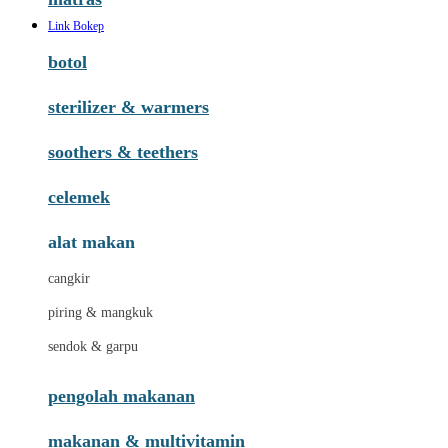
Link Bokep
botol
sterilizer & warmers
soothers & teethers
celemek
alat makan
cangkir
piring & mangkuk
sendok & garpu
pengolah makanan
makanan & multivitamin