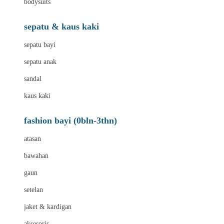
bodysuits
sepatu & kaus kaki
sepatu bayi
sepatu anak
sandal
kaus kaki
fashion bayi (0bln-3thn)
atasan
bawahan
gaun
setelan
jaket & kardigan
aksesoris