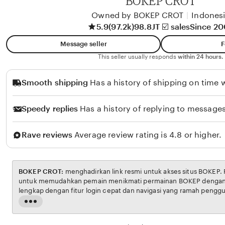
BOKEP CROT
l
i
Owned by BOKEP CROT
|
Indones
5.9
(97.2k)
98.8JT ☑️ sales
Since 2
k
o
Message seller
F
l
This seller usually responds
within 24 hours.
o
Smooth shipping
Has a history of shipping on time w
Speedy replies
Has a history of replying to messages
Rave reviews
Average review rating is 4.8 or higher.
BOKEP CROT:
menghadirkan link resmi untuk akses situs BOKEP. Platform ini dirancang
untuk memudahkan pemain menikmati permainan BOKEP dengan aman dan transparan,
lengkap dengan fitur login cepat dan navigasi yang ramah pengguna. Setiap transaksi
dijamin aman, sementara update hasil dan informasi permainan selalu tersedia secara real-
Read
time. Dengan BOKEP CROT, pengguna bisa merasakan pengalaman bermain Eporner yang
the
nyaman, adil, dan terpercaya, menjadikannya pilihan utama bagi pecinta BOKEP online di
full