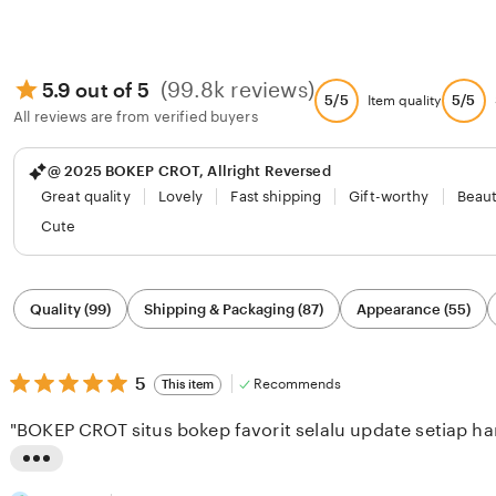
(99.8k reviews)
5.9 out of 5
5/5
5/5
Item quality
All reviews are from verified buyers
@ 2025 BOKEP CROT, Allright Reversed
Great quality
Lovely
Fast shipping
Gift-worthy
Beaut
Cute
Filter
Quality (99)
Shipping & Packaging (87)
Appearance (55)
by
category
5
5
Recommends
This item
out
of
"BOKEP CROT situs bokep favorit selalu update setiap har
5
stars
L