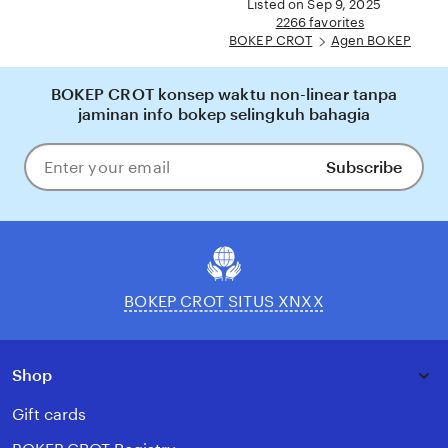
Listed on Sep 9, 2025
Indonesia.
description
2266 favorites
BOKEP CROT
Agen BOKEP
BOKEP CROT konsep waktu non-linear tanpa
jaminan info bokep selingkuh bahagia
Subscribe
Enter
your
email
BOKEP CROT SITUS XNXX
Shop
Gift cards