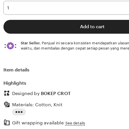
Add to cart
Star Seller.
Penjual ini secara konsisten mendapatkan ulasan
waktu, dan membalas dengan cepat setiap pesan yang mere
Item details
Highlights
Designed by
BOKEP CROT
Materials: Cotton, Knit
Read
Gift wrapping available
the
See details