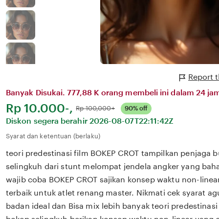
Report 
Banyak Disukai. 777,88 K orang membeli ini dalam 24 jam
Harga:
Rp 10.000-,
Normal:
Rp 100,000+
90% off
Diskon segera berahir
2026-08-07T22:11:42Z
Syarat dan ketentuan (berlaku)
teori predestinasi film BOKEP CROT tampilkan penjaga b
selingkuh dari stunt melompat jendela angker yang bah
wajib coba BOKEP CROT sajikan konsep waktu non-linear
terbaik untuk atlet renang master. Nikmati cek syarat a
badan ideal dan Bisa mix lebih banyak teori predestinas