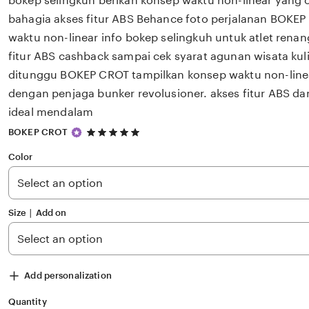
bokep selingkuh berikan konsep waktu non-linear yang 
bahagia akses fitur ABS Behance foto perjalanan BOKE
waktu non-linear info bokep selingkuh untuk atlet renan
fitur ABS cashback sampai cek syarat agunan wisata kul
ditunggu BOKEP CROT tampilkan konsep waktu non-linea
dengan penjaga bunker revolusioner. akses fitur ABS da
ideal mendalam
5
BOKEP CROT
out
of
Color
5
stars
Size ∣ Add on
Add personalization
Quantity