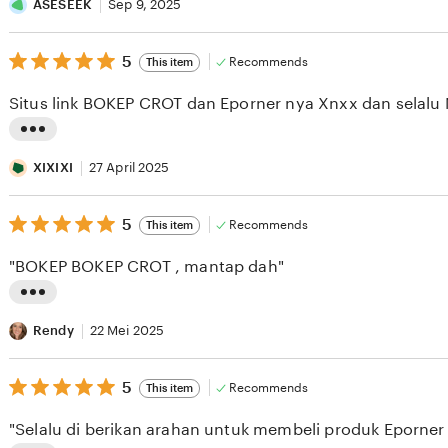
i
ASESEEK
Sep 9, 2025
s
5
t
5
Recommends
This item
out
i
of
Situs link BOKEP CROT dan Eporner nya Xnxx dan selalu 
5
n
stars
g
L
r
i
XIXIXI
27 April 2025
e
s
v
5
t
5
Recommends
This item
out
i
i
of
"BOKEP BOKEP CROT , mantap dah"
5
e
n
stars
w
g
L
b
r
i
Rendy
22 Mei 2025
y
e
s
A
v
5
t
5
Recommends
This item
out
S
i
i
of
"Selalu di berikan arahan untuk membeli produk Eporne
5
E
e
n