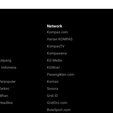
Network
Kompas.com
Harian KOMPAS
KompasTV
Kompasiana
Jepang
KG Media
 Indonesia
KGNow!
Pasangiklan.com
 Terpopuler
Kontan
Terkini
Sonora
ilihan
Grid.ID
 Headline
GridOto.com
BolaSport.com