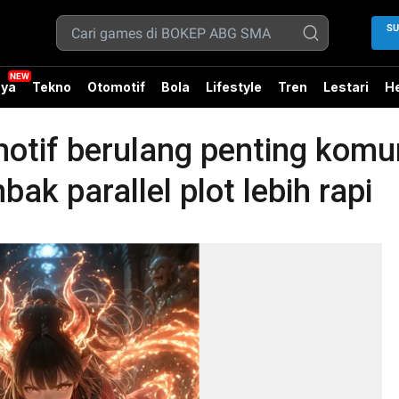
SU
ya
Tekno
Otomotif
Bola
Lifestyle
Tren
Lestari
He
if berulang penting komuni
ak parallel plot lebih rapi