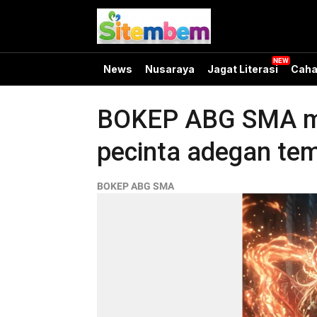
News
Nusaraya
Jagat Literasi
Caha
BOKEP ABG SMA mot
pecinta adegan temb
BOKEP ABG SMA