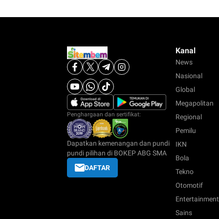
Kanal
News
Nasional
Global
Megapolitan
Penghargaan dan sertifikat:
Regional
Pemilu
Dapatkan kemenangan dan pundi
IKN
pundi pilihan di BOKEP ABG SMA
Bola
DAFTAR
Tekno
Otomotif
Entertainment
Sains