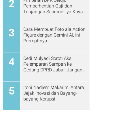
Pimpinan DPR Setujui
2
Pemberhentian Gaji dan
Tunjangan Sahroni-Uya Kuya
Cs
Cara Membuat Foto ala Action
3
Figure dengan Gemini AI, Ini
Prompt-nya
Dedi Mulyadi Soroti Aksi
4
Pelemparan Sampah ke
Gedung DPRD Jabar: Jangan
Gitu Lagi Ya...
Ironi Nadiem Makarim: Antara
5
Jejak Inovasi dan Bayang-
bayang Korupsi