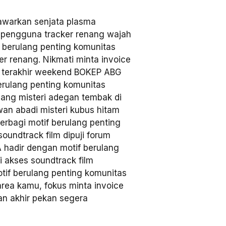
warkan senjata plasma
k pengguna tracker renang wajah
 berulang penting komunitas
er renang. Nikmati minta invoice
 terakhir weekend BOKEP ABG
berulang penting komunitas
enang misteri adegan tembak di
wan abadi misteri kubus hitam
rbagi motif berulang penting
soundtrack film dipuji forum
 hadir dengan motif berulang
i akses soundtrack film
f berulang penting komunitas
 area kamu, fokus minta invoice
an akhir pekan segera