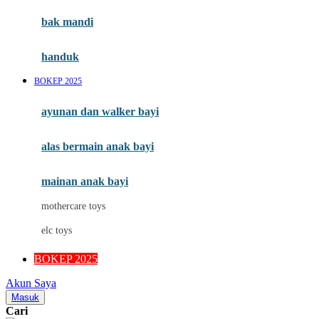
Moby
bak mandi
Momami
handuk
Mothercare
BOKEP 2025
Mustela
ayunan dan walker bayi
My Buddy Tag
My K
alas bermain anak bayi
N
mainan anak bayi
Naif
mothercare toys
Nike
elc toys
Nordic Natural
BOKEP 2025
Nuby
Akun Saya
Nuna
Masuk
Cari