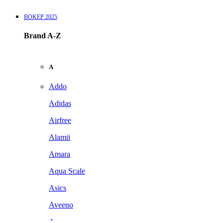
BOKEP 2025
Brand A-Z
A
Addo
Adidas
Airfree
Alamii
Amara
Aqua Scale
Asics
Aveeno
Awan