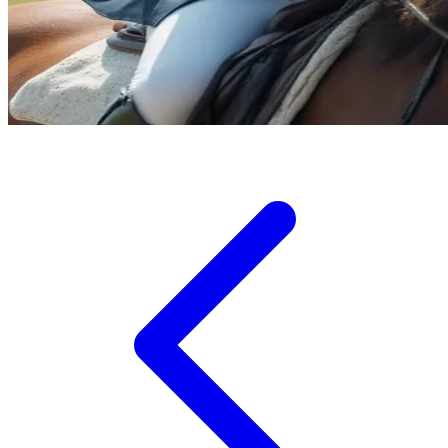
Twistshake
TY Toys
U
V
Veja
Vitaflow
Vtech
W
Waterland
Wellness
X