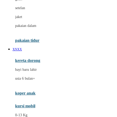
Dae Organics
setelan
Docare
jaket
Doona
pakaian dalam
Down To Earth
Drew
pakaian tidur
Dr. Brown's
XNXX
E
kereta dorong
ELC
bayi baru lahir
Ergobaby
usia 6 bulan+
Expert Care
koper anak
Ezyroller
kursi mobil
F
0-13 Kg