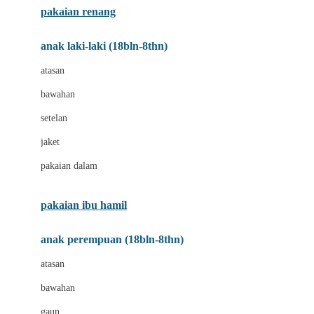
pakaian renang
Bumkins
anak laki-laki (18bln-8thn)
C
atasan
Cetaphil
bawahan
Chicco
setelan
Childlife
jaket
Clevamama
pakaian dalam
Cocolatte
Cottonseeds
pakaian ibu hamil
Cozy N Safe
anak perempuan (18bln-8thn)
Crane
atasan
Cybex
bawahan
D
gaun