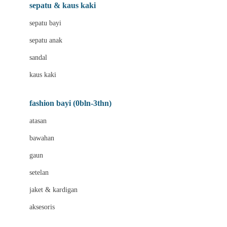
Beauty Barn
sepatu & kaus kaki
Bio Oil
sepatu bayi
Biolane
sepatu anak
Bite Fighters
sandal
Bizzi Growin
kaus kaki
Blackmores
fashion bayi (0bln-3thn)
Blooming Marvellous
atasan
Bonnels
bawahan
Bravado
gaun
Bruder
setelan
Brush Baby
jaket & kardigan
Buds Organics
aksesoris
Bugaboo
Buggygear