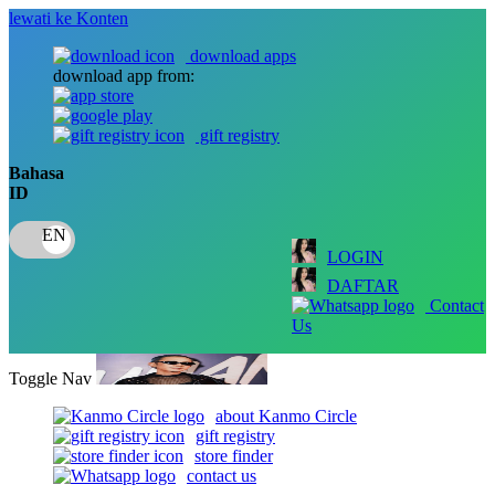
lewati ke Konten
download apps
download app from:
gift registry
Bahasa
ID
LOGIN
DAFTAR
Contact
Us
Toggle Nav
about Kanmo Circle
gift registry
store finder
contact us