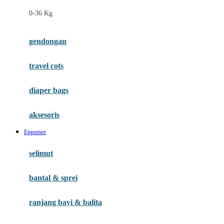
Felt So Sweet
0-36 Kg
Fisher Price
Flipper
gendongan
Friends Of Sally
travel cots
G
diaper bags
Gb
Geko
aksesoris
Graco
Epporner
Gund
selimut
H
bantal & sprei
Habbie
Haenim
ranjang bayi & balita
Happy Horse