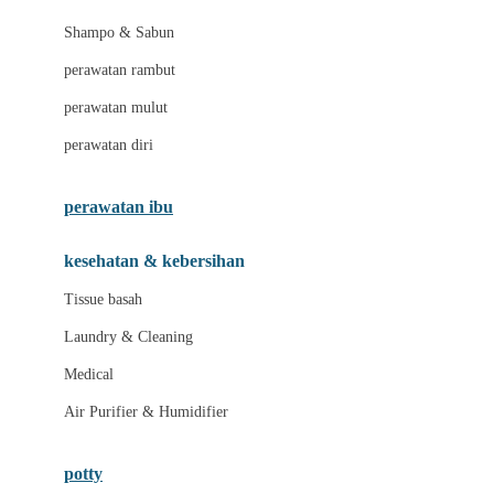
London Taxi
Shampo & Sabun
Love To Dream
perawatan rambut
perawatan mulut
M
perawatan diri
Magformers
Mama's Choice
perawatan ibu
Mamas&Papas
kesehatan & kebersihan
Mamaway
Tissue basah
Maxi Cosi
Laundry & Cleaning
Megabloks
Medical
Micro
Air Purifier & Humidifier
MiDeer
Mimi & Lula
potty
Mini Monkey