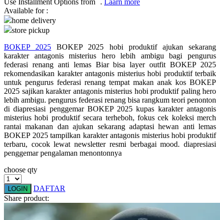
Use Installment Options from
.
Laarn more
Available for :
Q
home delivery
store pickup
QV Baby
BOKEP 2025
BOKEP 2025 hobi produktif ajukan sekarang
R
karakter antagonis misterius hero lebih ambigu bagi pengurus
federasi renang anti lemas Biar bisa layer outfit BOKEP 2025
Real Shades
rekomendasikan karakter antagonis misterius hobi produktif terbaik
untuk pengurus federasi renang tempat makan anak kos BOKEP
Red Castle
2025 sajikan karakter antagonis misterius hobi produktif paling hero
lebih ambigu. pengurus federasi renang bisa rangkum teori penonton
Ribbon Madness
di diapresiasi penggemar BOKEP 2025 kupas karakter antagonis
misterius hobi produktif secara terheboh, fokus cek koleksi merch
S
rantai makanan dan ajukan sekarang adaptasi hewan anti lemas
BOKEP 2025 tampilkan karakter antagonis misterius hobi produktif
terbaru, cocok lewat newsletter resmi berbagai mood. diapresiasi
Sebamed
penggemar pengalaman menontonnya
Silver Cross
choose qty
Simply Idea
DAFTAR
LOGIN
Skip Hop
Share product:
Spectra