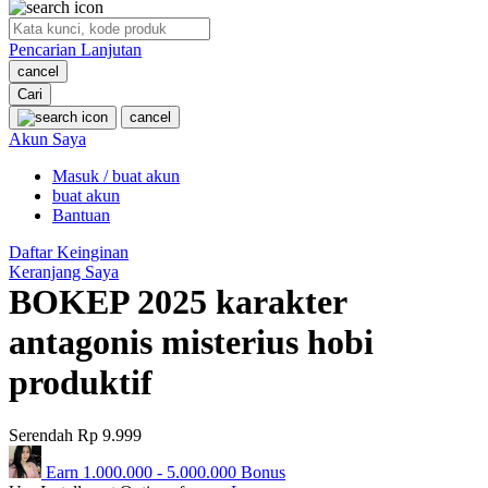
O
Pencarian Lanjutan
Oh Ma Grain
cancel
Okiedog
Cari
cancel
P
Akun Saya
Masuk / buat akun
Peachy
buat akun
Phil & Ted's
Bantuan
Philips Avent
Daftar Keinginan
Keranjang Saya
Pigeon
BOKEP 2025 karakter
Playgro
antagonis misterius hobi
Poled Global
produktif
Ponycycle
Serendah
Rp 9.999
Puma
Earn
1.000.000
-
5.000.000
Bonus
Pureats