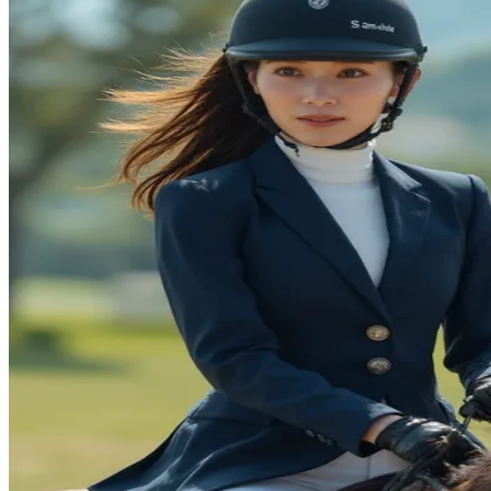
Squishmallows
Starbooks
Stick-O
Stokke
Sudocrem
Sumimo
Sunnylife
Sun-Staches
Swimava
T
Tommee Tippee
Trunki
Tutti Bambini