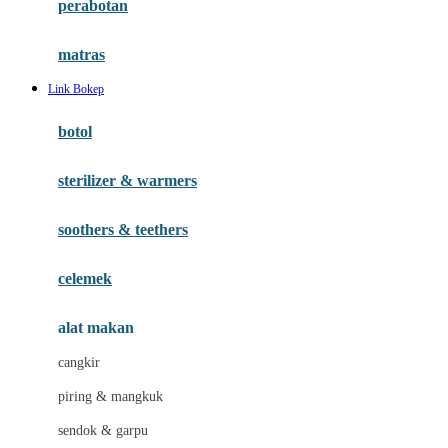
perabotan
Happy Tummy
Hauck
matras
Havaianas
Link Bokep
Hegen
botol
Hot Wheels
sterilizer & warmers
Hybrid
soothers & teethers
I
Inlacta DHA
celemek
Interlac
alat makan
Ivenet
cangkir
J
piring & mangkuk
Jack N Jill
sendok & garpu