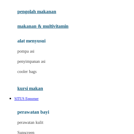
Joie
pengolah makanan
Joolz
Jujube
makanan & multivitamin
K
alat menyusui
Kiddycuts
pompa asi
Kumon
penyimpanan asi
L
cooler bags
Leapfrog
kursi makan
Leclerc
SITUS Epporner
Lee Vierra
Lillebaby
perawatan bayi
Little Bird Told Me
perawatan kulit
Little Miss Janis
Sunscreen