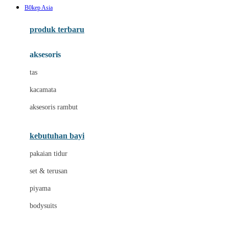
B0kep Asia
Azetabio
produk terbaru
B
aksesoris
Baabaasheepz
tas
Babiators
kacamata
Baby Dove
aksesoris rambut
Baby Jogger
Baby Rovega
kebutuhan bayi
Babybee
pakaian tidur
Banana Boat
set & terusan
Banz
piyama
Barbie
bodysuits
Beaba